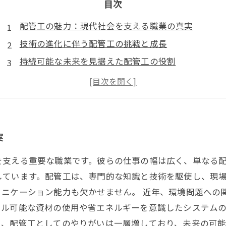
目次
配管工の魅力：現代社会を支える職業の真実
技術の進化に伴う配管工の挑戦と成長
持続可能な未来を見据えた配管工の役割
環境にやさしい技術：配管工が動かす未来の社会
配管工としてのやりがい：習得すべきスキルと経験
スマートシティと配管工：新たなキャリアの選択肢
未来を共に築く配管工：可能性を追求する新しい道
実
を支える重要な職業です。彼らの仕事の幅は広く、単なる
しています。配管工は、専門的な知識と技術を駆使し、現
ュニケーション能力も欠かせません。 近年、環境問題への
クル可能な資材の使用や省エネルギーを意識したシステム
り、配管工としてのやりがいは一層増しており、未来の可