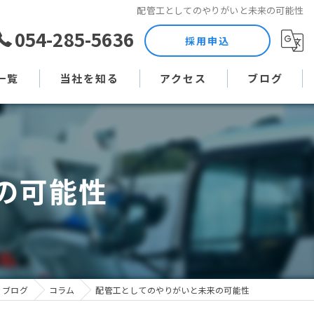
配管工としてのやりがいと未来の可能性
054-285-5636
採用申込
一覧
当社を知る
アクセス
ブログ
土木作業員
コラム
現場監督
の可能性
未経験
直行直帰
週休二日制
ブログ
コラム
配管工としてのやりがいと未来の可能性