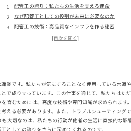
配管工の誇り：私たちの生活を支える使命
なぜ配管工としての役割が未来に必要なのか
配管工の技術：高品質なインフラを作る秘密
現場での経験が教えてくれた、配管工の喜び
配管工としての成長：スキルと情熱を育む旅
誇りを持つ仕事：配管工の価値を見直す
未来を見据えた配管工の役割とその可能性
な職業です。私たちが気にすることなく使用している水道
ことで成り立っています。この仕事を通じて、私たちはた
りを育むためには、高度な技術や専門知識が求められます
を考える必要があります。また、トラブルシューティング
りも大切なのは、私たちの行動が他者の生活に直接的な影
管工としての誇りをさらに深めてくれるのです。