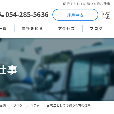
配管工としての誇りを育む仕事
054-285-5636
採用申込
一覧
当社を知る
アクセス
ブログ
土木作業員
コラム
現場監督
仕事
未経験
直行直帰
週休二日制
設備
ブログ
コラム
配管工としての誇りを育む仕事