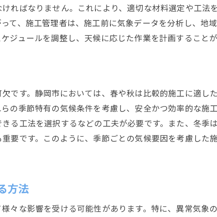
なければなりません。これにより、適切な材料選定や工法
施工期間管理のための継続的な学習
がって、施工管理者は、施工前に気象データを分析し、地
施工管理ソフトウェアの導入
スケジュールを調整し、天候に応じた作業を計画すること
実績を基にした施工計画の改善
可欠です。静岡市においては、春や秋は比較的施工に適し
れらの季節特有の気候条件を考慮し、安全かつ効率的な施
できる工法を選択するなどの工夫が必要です。また、冬季
も重要です。このように、季節ごとの気候要因を考慮した
る方法
て様々な影響を受ける可能性があります。特に、異常気象