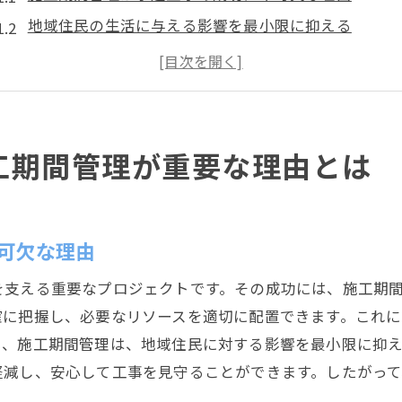
地域住民の生活に与える影響を最小限に抑える
施工期間管理が遅延を防ぐカギ
コスト管理と施工期間の関係
施工期間管理の失敗がもたらすリスク
プロジェクト全体のスムーズな進行を支える
工期間管理が重要な理由とは
水道工事の施工期間管理成功の鍵は静岡市の気候にあり
静岡市の気候条件を把握することの重要性
季節ごとの施工計画の立て方
可欠な理由
気候変動による影響を最小限に抑える方法
を支える重要なプロジェクトです。その成功には、施工期
施工期間中の天候予測を活用する
確に把握し、必要なリソースを適切に配置できます。これに
気温と湿度が施工に与える影響
た、施工期間管理は、地域住民に対する影響を最小限に抑
雨天時の施工対策とその実践例
軽減し、安心して工事を見守ることができます。したがっ