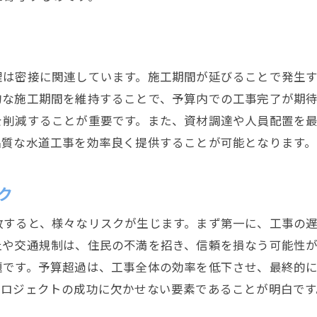
定期的な進捗確認とフィードバックの重要性
静岡市での水道工事における施工期間管理の重要性を深掘
施工期間管理が品質に与える影響
理は密接に関連しています。施工期間が延びることで発生
プロジェクト全体の効率化を図る方法
的な施工期間を維持することで、予算内での工事完了が期
地域住民との調整とその効果
を削減することが重要です。また、資材調達や人員配置を
行政との連携による施工期間短縮のメリット
品質な水道工事を効率良く提供することが可能となります。
施工期間管理で得られるコスト削減効果
施工計画の透明性と信頼性の向上
ク
水道工事の施工期間を短縮するための具体的な方法
敗すると、様々なリスクが生じます。まず第一に、工事の
最新技術を活用した効率化
止や交通規制は、住民の不満を招き、信頼を損なう可能性
作業プロセスの見直しと改善
題です。予算超過は、工事全体の効率を低下させ、最終的
チームの効果的な配置と管理
プロジェクトの成功に欠かせない要素であることが明白です
外部パートナーとの協力強化