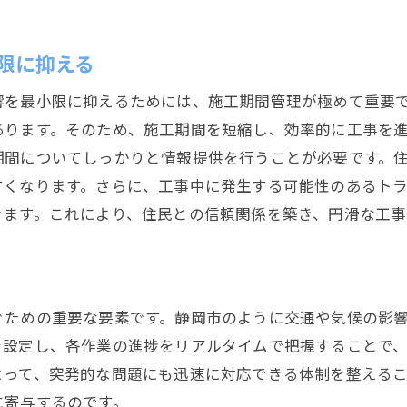
静岡市の特殊な地形が水道工事に与える影響と対策
静岡市特有の地形を理解する
限に抑える
地形に応じた施工方法の選定
地下水位と施工期間の関係
響を最小限に抑えるためには、施工期間管理が極めて重要
地質調査の重要性とその手法
あります。そのため、施工期間を短縮し、効率的に工事を
期間についてしっかりと情報提供を行うことが必要です。
急斜面での施工対策と安全管理
すくなります。さらに、工事中に発生する可能性のあるト
地形に合わせた水道管の敷設技術
きます。これにより、住民との信頼関係を築き、円滑な工事
効率的な水道工事施工期間管理を実現するためのポイント
事前計画の重要性とその立て方
スケジュール管理ツールの活用法
ぐための重要な要素です。静岡市のように交通や気候の影
施工期間短縮のための技術的工夫
を設定し、各作業の進捗をリアルタイムで把握することで
現場のコミュニケーションを円滑にする方法
よって、突発的な問題にも迅速に対応できる体制を整える
施工管理のデジタル化とそのメリット
に寄与するのです。