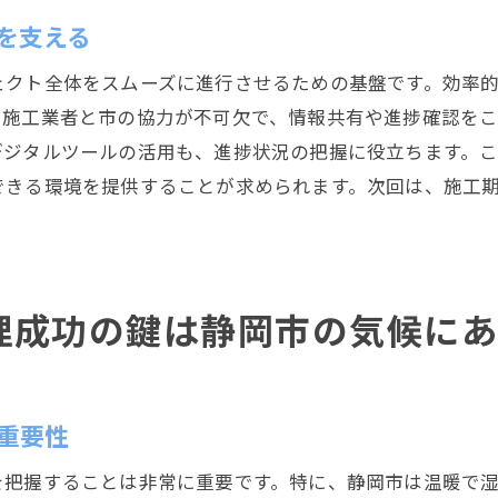
施工現場でのリアルタイム管理
を支える
トラブル発生時の迅速な対応策
ェクト全体をスムーズに進行させるための基盤です。効率
静岡市の水道工事施工期間管理における地域との協力の重
。施工業者と市の協力が不可欠で、情報共有や進捗確認を
地域住民とのコミュニケーション戦略
デジタルツールの活用も、進捗状況の把握に役立ちます。
住民説明会の実施とその効果
できる環境を提供することが求められます。次回は、施工
地域からのフィードバックを活かす方法
地域コミュニティとの連携強化
地域イベントとの調整と施工期間管理
理成功の鍵は静岡市の気候にあ
住民の協力を得るための啓発活動
水道工事の施工期間管理が成功するために必要な要素
プロジェクトリーダーの役割と責任
重要性
施工期間管理のためのチームビルディング
を把握することは非常に重要です。特に、静岡市は温暖で
リソースの最適配分と管理