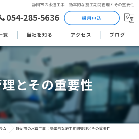
静岡市の水道工事：効率的な施工期間管理とその重要性
054-285-5636
採用申込
一覧
当社を知る
アクセス
ブログ
土木作業員
コラム
現場監督
管理とその重要性
未経験
直行直帰
週休二日制
ラム
静岡市の水道工事：効率的な施工期間管理とその重要性