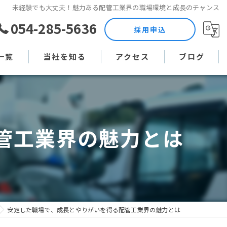
未経験でも大丈夫！魅力ある配管工業界の職場環境と成長のチャンス
054-285-5636
採用申込
一覧
当社を知る
アクセス
ブログ
土木作業員
コラム
現場監督
管工業界の魅力とは
未経験
直行直帰
週休二日制
安定した職場で、成長とやりがいを得る配管工業界の魅力とは