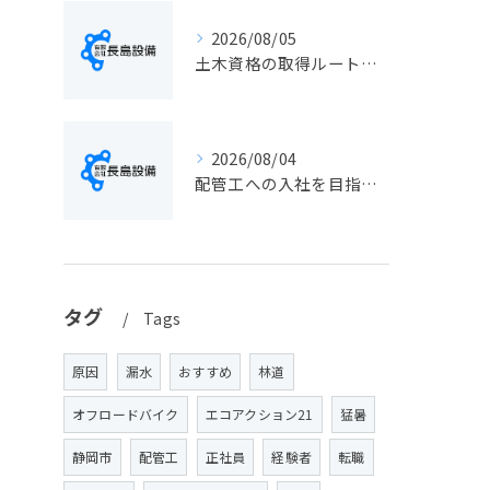
2026/08/05
土木資格の取得ルートや静岡県静岡市でのキャリアアップ戦略を現実的に解説
2026/08/04
配管工への入社を目指す方へ静岡県静岡市で仕事選びと成長のステップ徹底ガイド
タグ
Tags
原因
漏水
おすすめ
林道
オフロードバイク
エコアクション21
猛暑
静岡市
配管工
正社員
経験者
転職