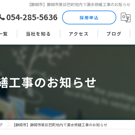
【静岡市】静岡市葵区巴町地内で漏水修繕工事のお知らせ
054-285-5636
採用申込
一覧
当社を知る
アクセス
ブログ
土木作業員
コラム
現場監督
繕工事のお知らせ
未経験
直行直帰
週休二日制
グ
【静岡市】静岡市葵区巴町地内で漏水修繕工事のお知らせ