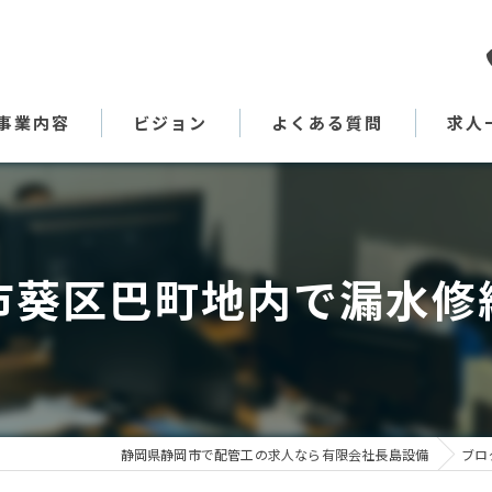
事業内容
ビジョン
よくある質問
求人
代表あいさつ
市葵区巴町地内で漏水修
静岡県静岡市で配管工の求人なら有限会社長島設備
ブロ