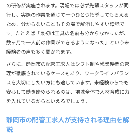
の研修が実施されます。現場では必ず先輩スタッフが同
ップ
行し、実際の作業を通じて一つひとつ指導してもらえる
静岡市の配管工が実践するキャリアアップ
ため、分からないこともその場で解消しやすい環境で
法
す。たとえば「最初は工具の名前も分からなかったが、
配管工の成長に必要な経験は静岡市で得ら
数ヶ月で一人前の作業ができるようになった」という未
れる
経験者の声も多く聞かれます。
静岡市で配管工がスキルを伸ばすコツと工
さらに、静岡市の配管工求人はシフト制や残業時間の管
夫
理が徹底されているケースもあり、ワークライフバラン
未経験者が静岡市で配管工として活躍する
スを大切にしたい方にも適しています。未経験からでも
秘訣
安心して働き始められるのは、地域全体で人材育成に力
安定とキャリア両立できる配管工の道
を入れているからといえるでしょう。
配管工で安定した生活とキャリアを実現す
る方法
静岡市の配管工求人が支持される理由を解
静岡市で配管工が選ばれる理由と将来性
説
配管工が静岡市で長く働ける安定条件とは