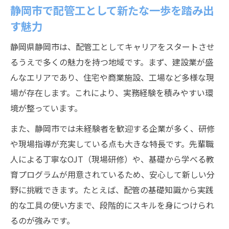
静岡市で配管工の経験を積む意義とは
静岡市で配管工として新たな一歩を踏み出
配管工経験が静岡市で将来に役立つ理由
す魅力
静岡市で配管工の実務経験が与える成長効
静岡県静岡市は、配管工としてキャリアをスタートさせ
果
るうえで多くの魅力を持つ地域です。まず、建設業が盛
配管工としてスキルを磨く静岡市の魅力
んなエリアであり、住宅や商業施設、工場など多様な現
静岡市で配管工を続ける意義とやりがい
場が存在します。これにより、実務経験を積みやすい環
配管工の経験は静岡市でどんな価値が生ま
境が整っています。
れるか
また、静岡市では未経験者を歓迎する企業が多く、研修
資格不要で始める配管工の安心ポイント
や現場指導が充実している点も大きな特長です。先輩職
配管工は資格がなくても始められる安心感
人による丁寧なOJT（現場研修）や、基礎から学べる教
未経験から配管工デビューできる静岡市の
育プログラムが用意されているため、安心して新しい分
特徴
野に挑戦できます。たとえば、配管の基礎知識から実践
資格不要の配管工が静岡市で人気の理由
的な工具の使い方まで、段階的にスキルを身につけられ
るのが強みです。
配管工の資格取得サポートも静岡市なら充