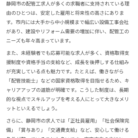
静岡市の配管工求人が多くの求職者に支持されている理
配管工のキャリア形成と静岡市のサポート
由のひとつは、安定した雇用と将来性の高さにありま
体制
す。市内には大手から中小規模まで幅広い設備工事会社
静岡市で配管工が安定収入を得るための工
があり、建設やリフォーム需要の増加に伴い、配管工の
夫
ニーズも年々高まっています。
また、未経験者でも応募可能な求人が多く、資格取得支
援制度や資格手当の支給など、成長を後押しする仕組み
が充実している点も魅力です。たとえば、働きながら
「配管技能士」などの国家資格取得を目指せるため、キ
ャリアアップの道筋が明確です。こうした制度は、長期
的な視点でスキルアップを考える人にとって大きなメリ
ットといえるでしょう。
さらに、静岡市の求人では「正社員雇用」「社会保険完
備」「賞与あり」「交通費支給」など、安心して働ける