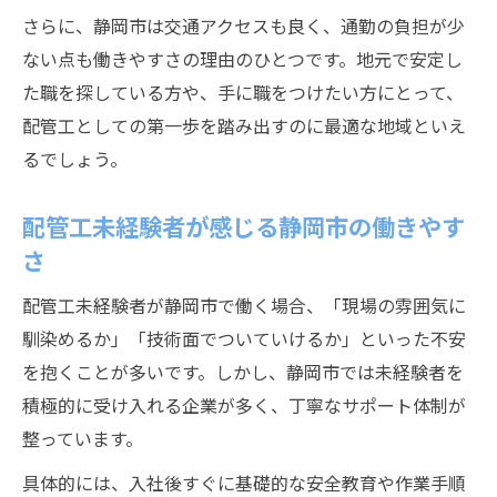
実
さらに、静岡市は交通アクセスも良く、通勤の負担が少
配管工で資格なしから成長できる静岡市の
ない点も働きやすさの理由のひとつです。地元で安定し
魅力
た職を探している方や、手に職をつけたい方にとって、
配管工としての第一歩を踏み出すのに最適な地域といえ
配管工はきつい？実際の仕事内容を解説
るでしょう。
配管工の仕事は本当にきついのか実態を紹
介
配管工未経験者が感じる静岡市の働きやす
静岡市で配管工が行う日常業務の特徴とは
さ
配管工のきつさとやりがいを静岡市で比較
配管工未経験者が静岡市で働く場合、「現場の雰囲気に
配管工未経験者が安心できる仕事内容とサ
馴染めるか」「技術面でついていけるか」といった不安
ポート
を抱くことが多いです。しかし、静岡市では未経験者を
静岡市で配管工を始めて感じる現場のリア
積極的に受け入れる企業が多く、丁寧なサポート体制が
ル
整っています。
静岡市で配管工を目指す人への成長ガイド
具体的には、入社後すぐに基礎的な安全教育や作業手順
配管工として静岡市で成長するためのステ