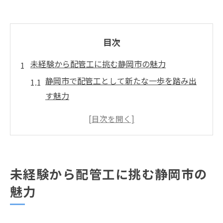
目次
未経験から配管工に挑む静岡市の魅力
静岡市で配管工として新たな一歩を踏み出
す魅力
配管工未経験者が感じる静岡市の働きやす
さ
静岡市の配管工求人が支持される理由を解
説
未経験から配管工に挑む静岡市の
配管工で静岡市を選ぶメリットと特徴
魅力
未経験者に優しい静岡市の配管工サポート
体制