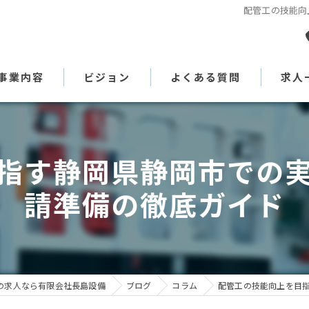
配管工の技能向
事業内容
ビジョン
よくある質問
求人
代表あいさつ
指す静岡県静岡市での
請準備の徹底ガイド
の求人なら有限会社長島設備
ブログ
コラム
配管工の技能向上を目