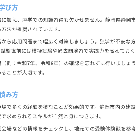
静岡県職業能力開発協会の情報を配管工が生かす方
学び方
技能検定一覧から配管工が選ぶべき試験区分
験に加え、座学での知識習得も欠かせません。静岡県静岡
配管工に役立つ静岡市の技能検定最新情報の集め方
る方法が推奨されています。
配管工の技能検定合格に直結する情報活用術
識から応用問題まで幅広く対策しましょう。独学が不安な
合格率と発表日で見る配管工技能向上の近道
、試験直前には模擬試験や過去問演習で実践力を高めてお
配管工が技能検定合格率一覧から次の一手を考える
（例：令和7年、令和8年）の確認を忘れずに行いましょ
配管工の技能検定合格発表日を活かす学習計画
めることが大切です。
技能検定合格率を意識した配管工の勉強法
配管工の技能向上に役立つ合格発表情報の見方
積み方
配管工が合格率データを利用する上達戦略
現場で多くの経験を積むことが効果的です。静岡市内の建
定で求められるスキルが自然と身につきます。
岡会場などの情報をチェックし、地元での受験体験談を参