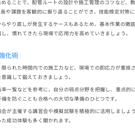
進めることで、配管ルートの設計や施工管理のコツなど、
技能検定受験に必要な配管工の申請準備リスト
成長や課題を客観的に振り返ることができ、技能検定対策に
配管工が申請ミスを防ぐためのチェックポイント
からやり直しが発生するケースもあるため、基本作業の徹
技能検定受験申請書の記入例を配管工が活用する方
習し、慣れてきたら現場で応用力を高めていきましょう。
配管工が押さえたい技能検定申請の締切管理
配管工におすすめの技能検定日程管理法
強化術
配管工が技能検定日程を効率よく管理する方法
、限られた時間内での施工力など、現場での即応力が重視
技能検定日程調整と配管工の仕事両立のコツ
を意識して鍛えておきましょう。
配管工が実践したい技能検定スケジュール管理術
格率一覧などを参考に、自分の弱点分野を把握し、重点的
技能検定の受付期間を配管工が逃さない秘訣
不備を防ぐことも合格への大切な準備のひとつです。
配管工が日程管理で合格率を高めるための工夫
協会が主催する講習会や模擬試験を積極的に活用しましょ
静岡市で配管工が学ぶ技能検定情報の活用術
った成功体験も多く聞かれます。
配管工が技能検定静岡会場情報を活用するコツ