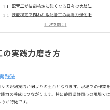
配管工が技能検定に強くなる日々の実践法
技能検定で問われる配管工の現場力強化術
配管工として技能検定合格を目指す学び方
配管工技能検定対策に役立つ経験の積み方
配管工の技能向上に活かす日常作業の工夫
実務経験を活かした配管工のキャリアアップ術
工の実践力磨き方
実務経験を活かす配管工のキャリア形成法
配管工の技能検定で評価される実務実績の磨き方
配管工が目指すキャリアアップと技能向上の関係
実践法
配管工の経験を資格取得に結びつけるポイント
日々の現場実践が何よりの土台となります。現場での作業
技能検定合格に直結する配管工の現場経験活用
実践力の養成につながります。特に静岡県静岡市の現場で
申請準備を失敗しない配管工の必須チェック
るのが特徴です。
配管工の技能検定申請で確認すべき書類の要点