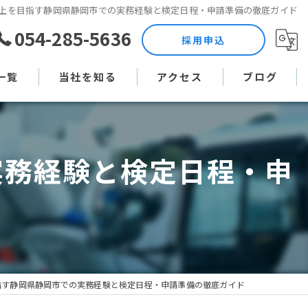
上を目指す静岡県静岡市での実務経験と検定日程・申請準備の徹底ガイド
054-285-5636
採用申込
一覧
当社を知る
アクセス
ブログ
土木作業員
コラム
実務経験と検定日程・申
現場監督
未経験
直行直帰
週休二日制
指す静岡県静岡市での実務経験と検定日程・申請準備の徹底ガイド