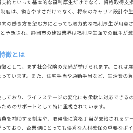
費支給といった基本的な福利厚生だけでなく、資格取得支
建設会社独自の静岡市福利厚生内容を紹介
の制度は、働きやすさだけでなく、将来のキャリア設計や
安心して働ける建設の雇用制度を静岡で探す
志向の働き方を望む方にとっても魅力的な福利厚生が用意
静岡建設会社の安心感を支える各種制度
くと予想され、静岡市の建設業界は福利厚生面での競争が激
建設業界で選ばれる静岡の福利厚生の魅力
キャリア支援で注目される建設企業の魅力
特徴とは
静岡建設業界のキャリア支援と福利厚生の関係
特徴として、まず社会保険の完備が挙げられます。これは
建設会社で実現できる静岡市のキャリア形成
なっています。また、住宅手当や通勤手当など、生活費の
静岡市の建設業で広がる資格取得支援の魅力
建設分野でキャリアアップを目指す静岡の支援
及しており、ライフステージの変化にも柔軟に対応できる
福利厚生が充実した建設企業での成長機会
るためのサポートとして特に重視されています。
建設業界の将来設計を支える福利厚生に迫る
習費を補助する制度や、取得後に資格手当が支給されるケ
建設業界で将来設計を支える静岡市福利厚生
がっており、企業側にとっても優秀な人材確保の重要なポイ