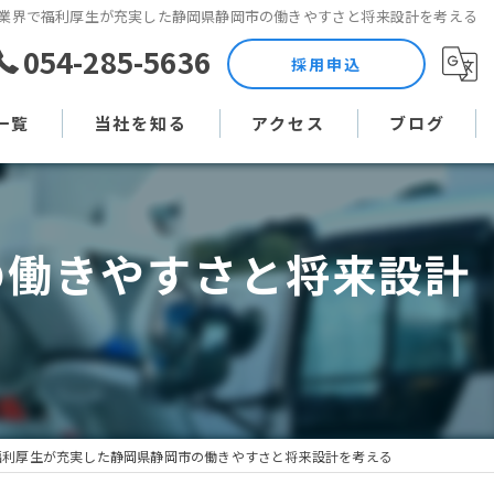
業界で福利厚生が充実した静岡県静岡市の働きやすさと将来設計を考える
054-285-5636
採用申込
一覧
当社を知る
アクセス
ブログ
土木作業員
コラム
の働きやすさと将来設計
現場監督
未経験
直行直帰
週休二日制
福利厚生が充実した静岡県静岡市の働きやすさと将来設計を考える