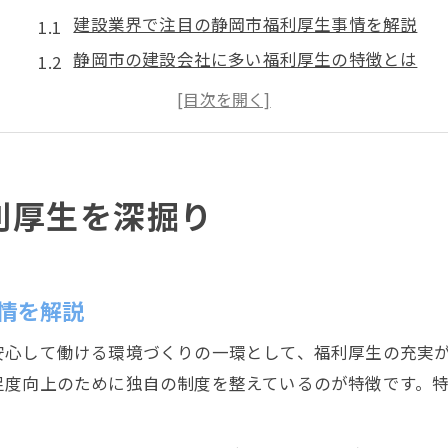
建設業界で注目の静岡市福利厚生事情を解説
静岡市の建設会社に多い福利厚生の特徴とは
働きやすさに直結する建設の福利厚生制度
静岡市建設業で生活を支える福利厚生の実態
静岡市建設業界で重視される安心の職場環境
働きやすさ重視なら建設分野への転職を
利厚生を深掘り
建設業界で叶う静岡市の働きやすさの理由
転職で注目される静岡の建設業の職場環境
建設分野の安定性と静岡市での働きやすさ
情を解説
静岡市建設業で実感できる働きやすい制度
安心して働ける環境づくりの一環として、福利厚生の充実
建設業界で目指す静岡市の快適な職場選び
足度向上のために独自の制度を整えているのが特徴です。
静岡の建設会社における安心の制度とは
静岡建設業界で広がる安心の福利厚生制度