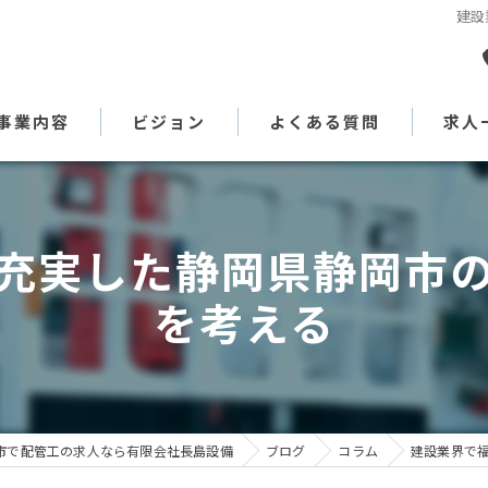
建設
事業内容
ビジョン
よくある質問
求人
代表あいさつ
充実した静岡県静岡市
を考える
市で配管工の求人なら有限会社長島設備
ブログ
コラム
建設業界で