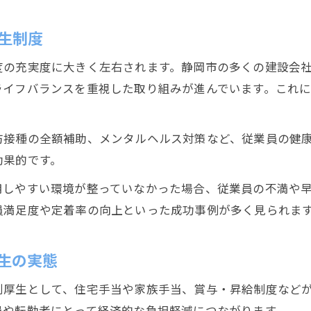
静岡市建設業で安心の将来を描くための制度
福利厚生がもたらす静岡建設業の安定感とは
生制度
静岡市建設分野で資産形成を支援する仕組み
度の充実度に大きく左右されます。静岡市の多くの建設会
建設業界で長く働ける静岡の制度を解説
ライフバランスを重視した取り組みが進んでいます。これ
静岡市勤務で選ぶ建設業の安定と安心感
静岡市建設業で得られる安定と安心の理由
防接種の全額補助、メンタルヘルス対策など、従業員の健
建設業界で選ばれる静岡市勤務の魅力とは
効果的です。
静岡市の建設業で安定した雇用を目指す方法
用しやすい環境が整っていなかった場合、従業員の不満や
建設分野で重視される静岡市の安心感と実力
員満足度や定着率の向上といった成功事例が多く見られま
静岡市勤務の建設業で叶える生活の安定
生の実態
利厚生として、住宅手当や家族手当、賞与・昇給制度など
員や転勤者にとって経済的な負担軽減につながります。