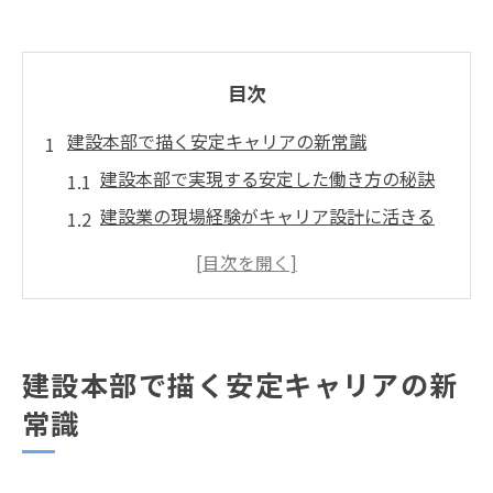
目次
建設本部で描く安定キャリアの新常識
建設本部で実現する安定した働き方の秘訣
建設業の現場経験がキャリア設計に活きる
理由
建設で目指す将来像と理想のキャリアパス
建設分野の転職で重視すべき安定性と待遇
建設本部の役割が広げる選択肢と成長の可
建設本部で描く安定キャリアの新
能性
常識
現場課題を乗り越える建設本部の仕事術
建設本部が現場課題を解決する新しいアプ