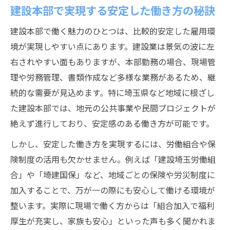
ローチ
建設本部で実現する安定した働き方の秘訣
建設の現場で直面するしんどい業務の対処
建設本部で働く魅力のひとつは、比較的安定した雇用環
法
境が実現しやすい点にあります。建設業は景気の波に左
建設埼玉労災保険など活用した安全確保の
右されやすい面もありますが、本部勤務の場合、現場管
工夫
理や労務管理、書類作成など多様な業務があるため、継
労働組合と連携した建設本部の業務効率化
続的な需要が見込めます。特に埼玉県など地域に根ざし
戦略
た建設本部では、地元の公共事業や民間プロジェクトが
建設現場のストレスを軽減する本部のサポ
絶えず進行しており、安定感のある働き方が可能です。
ート体制
しかし、安定した働き方を実現するには、労働組合や保
働き方改革が進む建設業の今を知る
険制度の活用も欠かせません。例えば「建設埼玉労働組
建設業における働き方改革の最新動向を解
合」や「埼建国保」など、地域ごとの保険や労災制度に
説
加入することで、万が一の際にも安心して働ける環境が
建設現場の残業削減と業務改善の取り組み
整います。実際に現場で働く方からは「組合加入で福利
厚生が充実し、家族も安心」といった声も多く聞かれま
建設本部が推進する労働環境の変化とは