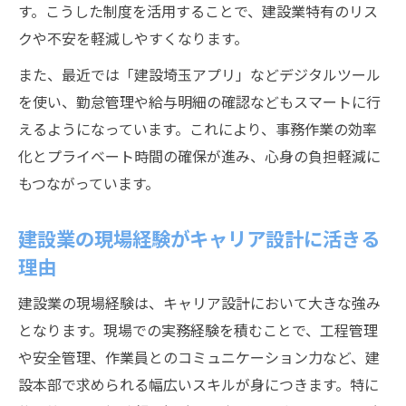
す。こうした制度を活用することで、建設業特有のリス
建設 埼玉 アプリ活用で働きやすさが向上
クや不安を軽減しやすくなります。
建設分野の働き方改革で得られるメリット
また、最近では「建設埼玉アプリ」などデジタルツール
しんどい業務を避けるキャリア設計のヒント
を使い、勤怠管理や給与明細の確認などもスマートに行
建設業のしんどい業務ランキングと回避策
えるようになっています。これにより、事務作業の効率
建設で身体的負担を減らす職種選びのコツ
化とプライベート時間の確保が進み、心身の負担軽減に
埼玉の建設労働組合活用で業務負担を軽減
もつながっています。
建設業で重視されるキャリア設計のポイン
ト
建設業の現場経験がキャリア設計に活きる
建設本部で実践できる働きやすさへの工夫
理由
建設分野で求められる本部の役割と成長戦略
建設業の現場経験は、キャリア設計において大きな強み
建設本部が果たす現場支援と成長の要素
となります。現場での実務経験を積むことで、工程管理
建設業界で評価される本部のスキルや知識
や安全管理、作業員とのコミュニケーション力など、建
建設分野の成長戦略とキャリアアップの道
設本部で求められる幅広いスキルが身につきます。特に