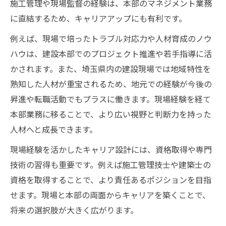
施工管理や現場監督の経験は、本部のマネジメント業務
建設 埼玉 メリットを活かした本部の役割と
に直結するため、キャリアアップにも有利です。
は
建設本部で求められるリーダーシップの磨
例えば、現場で培ったトラブル対応力や人材育成のノウ
き方
ハウは、建設本部でのプロジェクト推進や若手指導に活
労働環境改善で見つかる建設本部の価値
かされます。また、埼玉県内の建設現場では地域特性を
熟知した人材が重宝されるため、地元での経験が今後の
建設の労働環境改善で本部が果たす役割
昇進や転職活動でもプラスに働きます。現場経験を経て
建設 埼玉 保険や労働組合の活用メリット
本部業務に移ることで、より広い視野と判断力を持った
建設本部が実現する安心と働きやすさの両
人材へと成長できます。
立
現場経験を活かしたキャリア設計には、資格取得や専門
建設業界で注目される本部の健康管理対策
技術の習得も重要です。例えば施工管理技士や建築士の
建設現場の悩みを解消する本部の新サービ
資格を取得することで、より責任あるポジションを目指
ス
せます。現場と本部の両面からキャリアを築くことで、
将来の選択肢が大きく広がります。