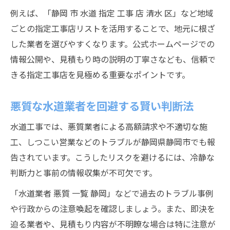
40年経過配管は水道工事の見直し時期
例えば、「静岡 市 水道 指定 工事 店 清水 区」など地域
配管交換で安心な生活を守るための検討法
ごとの指定工事店リストを活用することで、地元に根ざ
した業者を選びやすくなります。公式ホームページでの
情報公開や、見積もり時の説明の丁寧さなども、信頼で
きる指定工事店を見極める重要なポイントです。
悪質な水道業者を回避する賢い判断法
水道工事では、悪質業者による高額請求や不適切な施
工、しつこい営業などのトラブルが静岡県静岡市でも報
告されています。こうしたリスクを避けるには、冷静な
判断力と事前の情報収集が不可欠です。
「水道業者 悪質 一覧 静岡」などで過去のトラブル事例
や行政からの注意喚起を確認しましょう。また、即決を
迫る業者や、見積もり内容が不明瞭な場合は特に注意が