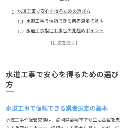
水道工事で安心を得るための選び方
水道工事で信頼できる業者選定の基本
水道工事指定工事店の見極めポイント
悪質な水道業者を回避する賢い判断法
口コミや指定業者一覧の活用術とは
水道工事相談先を間違えないためのコツ
配管交換を考える際の費用相場とは
水道工事で安心を得るための選び
水道工事配管交換の費用相場を徹底解説
方
水道工事費用に影響する条件を知る
配管交換の見積もり比較で安心を得る方法
水道工事で信頼できる業者選定の基本
費用相場と水道管の耐用年数の関係性
水道工事費用で失敗しないチェックポイン
水道工事や配管交換は、静岡県静岡市でも生活基盤を支
ト