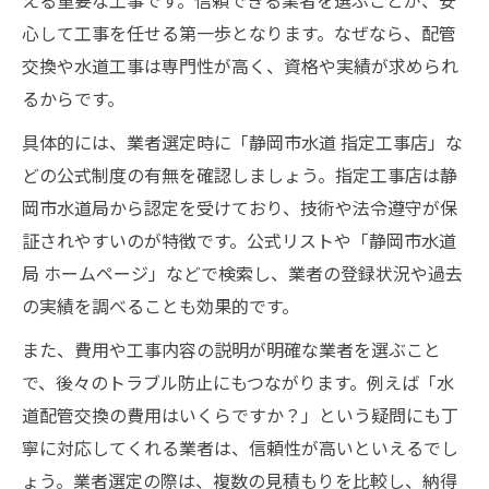
える重要な工事です。信頼できる業者を選ぶことが、安
悪質な業者を避ける賢い相談先探し
心して工事を任せる第一歩となります。なぜなら、配管
交換や水道工事は専門性が高く、資格や実績が求められ
悪質水道工事業者の特徴と回避策
るからです。
水道工事で安心できる相談先の見極め方
具体的には、業者選定時に「静岡市水道 指定工事店」な
水道局指定工事店協同組合の活用ポイント
どの公式制度の有無を確認しましょう。指定工事店は静
口コミから水道工事業者を賢く選ぶ方法
岡市水道局から認定を受けており、技術や法令遵守が保
相談時に確認すべき水道工事の基準
証されやすいのが特徴です。公式リストや「静岡市水道
信頼できる静岡市の水道工事対応法
局 ホームページ」などで検索し、業者の登録状況や過去
静岡市で信頼される水道工事の選び方
の実績を調べることも効果的です。
水道工事は指定工事店の確認が安心の第一
また、費用や工事内容の説明が明確な業者を選ぶこと
歩
で、後々のトラブル防止にもつながります。例えば「水
水道工事の信頼性を見抜くための実践法
道配管交換の費用はいくらですか？」という疑問にも丁
水道工事指定業者一覧の上手な活用術
寧に対応してくれる業者は、信頼性が高いといえるでし
静岡市水道局公式ホームページのチェック
ょう。業者選定の際は、複数の見積もりを比較し、納得