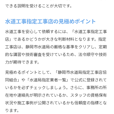
方法
できる説明を受けることが大切です。
静岡市内で専門家へ相談すべきタイミング
水道工事指定工事店の見極めポイント
水道工事相談は異常兆候を感じたときが要
配管交換の相談タイミングを見極める方法
水道工事を安心して依頼するには、「水道工事指定工事
水漏れ発見時の水道工事専門家への連絡基
店」であるかどうかが大きな判断材料となります。指定
準
工事店は、静岡市水道局の厳格な基準をクリアし、定期
的な講習や技術審査を受けているため、法令順守や技術
水道工事トラブル未然防止の相談ポイント
力が期待できます。
静岡市で水道工事の無料相談を活用するコ
ツ
見極めるポイントとして、「静岡市水道局指定工事店協
40年超の配管交換で暮らしを守る秘訣
同組合」や「水道局指定業者一覧」で公式に登録されて
いるかを必ずチェックしましょう。さらに、事務所の所
水道工事で40年超配管交換の必要性を知る
在地や連絡先が明示されているか、スタッフの資格保有
老朽配管のリスクと水道工事選択の判断軸
状況や施工事例が公開されているかも信頼度の指標とな
水道工事で快適な暮らしを実現する交換術
ります。