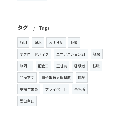
タグ
Tags
原因
漏水
おすすめ
林道
オフロードバイク
エコアクション21
猛暑
静岡市
配管工
正社員
経験者
転職
学歴不問
資格取得支援制度
職場
現場作業員
プライベート
事務所
髪色自由