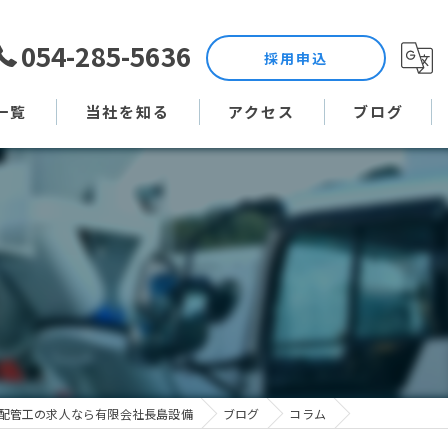
054-285-5636
採用申込
一覧
当社を知る
アクセス
ブログ
土木作業員
コラム
現場監督
未経験
直行直帰
週休二日制
配管工の求人なら有限会社長島設備
ブログ
コラム