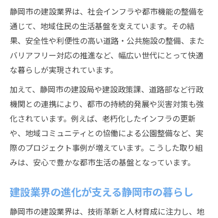
建設関連資格取得がキャリアに与える影響
静岡市の建設業界は、社会インフラや都市機能の整備を
建設業界でのキャリアアップ支援制度紹介
通じて、地域住民の生活基盤を支えています。その結
建設を通じた静岡市の生活利便性向上策
果、安全性や利便性の高い道路・公共施設の整備、また
建設が実現する静岡市の利便性向上の工夫
バリアフリー対応の推進など、幅広い世代にとって快適
な暮らしが実現されています。
生活の質を高める建設プロジェクトの展開
建設業界が支える便利な暮らしの実例紹介
加えて、静岡市の建設局や建設政策課、道路部など行政
機関との連携により、都市の持続的発展や災害対策も強
建設を活かした静岡市の都市機能向上策
化されています。例えば、老朽化したインフラの更新
建設による生活インフラの進化とその効果
や、地域コミュニティとの協働による公園整備など、実
静岡市の都市開発が生み出すチャンスを探る
際のプロジェクト事例が増えています。こうした取り組
建設と都市開発が生む静岡市の新たな機会
みは、安心で豊かな都市生活の基盤となっています。
都市開発に見る建設業界のビジネスチャン
ス
建設業界の進化が支える静岡市の暮らし
建設による都市変革が提供する未来の可能
静岡市の建設業界は、技術革新と人材育成に注力し、地
性