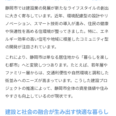
社会に貢献する建設プロジェクトの動向
静岡市では建設業の発展が新たなライフスタイルの創出
静岡市で資産形成できる建設の魅力
に大きく寄与しています。近年、環境配慮型の設計やリ
ノベーション、スマート技術の導入が進み、住民の健康
資産形成に活かせる静岡市の建設市場動向
や快適性を高める住環境が整ってきました。特に、エネ
建設を活用した資産運用の実践ポイント
ルギー効率の高い住宅や地域に根差したコミュニティ型
建設と不動産投資が生む資産形成の強み
の開発が注目されています。
静岡市で注目される建設資産の増やし方
これにより、静岡市は単なる居住地から「暮らしを楽し
建設業界の知見が資産形成に活きる理由
む都市」へと変貌しつつあります。たとえば、若年層や
建設業界でキャリアアップを志すなら静岡市
ファミリー層からは、交通利便性や自然環境と調和した
建設でキャリアアップに繋がる静岡市の強
街並みへのニーズが高まっています。こうした建設プロ
み
ジェクトの推進によって、静岡市全体の資産価値や住み
建設業の転職・就職で成功するための秘訣
やすさも向上しているのが現状です。
静岡市の建設企業でキャリア形成を実現す
る
建設と社会の融合が生み出す快適な暮らし