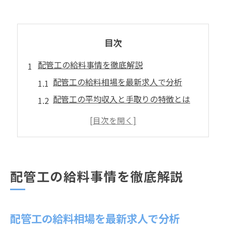
目次
配管工の給料事情を徹底解説
配管工の給料相場を最新求人で分析
配管工の平均収入と手取りの特徴とは
配管工の給料が地域で異なる理由
配管工が安定した収入を得るための要素
配管工の給料アップに役立つポイント
手取りが気になる配管工の現実
配管工の給料事情を徹底解説
配管工の手取り額を実例で紹介
配管工の手取りと福利厚生の関係
配管工の給料相場を最新求人で分析
配管工の手取りが増減する要因とは