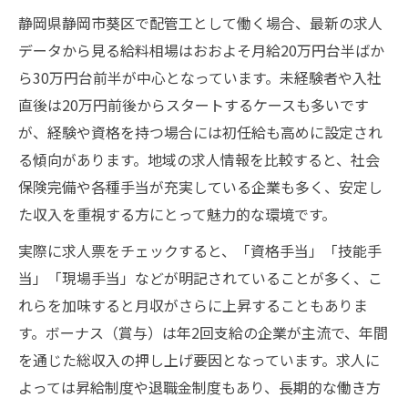
配管工で手取りを最大化する工夫
静岡県静岡市葵区で配管工として働く場合、最新の求人
配管工の手取り計算方法を解説
データから見る給料相場はおおよそ月給20万円台半ばか
ら30万円台前半が中心となっています。未経験者や入社
安定収入を目指す配管工の秘訣
直後は20万円前後からスタートするケースも多いです
配管工で安定収入を実現する条件
が、経験や資格を持つ場合には初任給も高めに設定され
配管工の雇用形態別の安定性比較
る傾向があります。地域の求人情報を比較すると、社会
配管工の長期安定に必要なスキル
保険完備や各種手当が充実している企業も多く、安定し
配管工の収入と働き方のバランス
た収入を重視する方にとって魅力的な環境です。
配管工の転職で収入安定を図る方法
実際に求人票をチェックすると、「資格手当」「技能手
経験と資格が収入に与える影響
当」「現場手当」などが明記されていることが多く、こ
配管工は経験年数で給料が変動する
れらを加味すると月収がさらに上昇することもありま
配管工の資格取得で収入アップを狙う
す。ボーナス（賞与）は年2回支給の企業が主流で、年間
配管工の実務経験が手取りに直結
を通じた総収入の押し上げ要因となっています。求人に
よっては昇給制度や退職金制度もあり、長期的な働き方
配管工の資格手当が収入に及ぼす効果