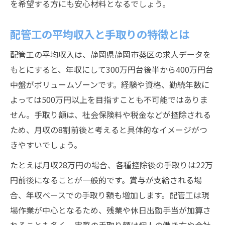
を希望する方にも安心材料となるでしょう。
配管工のキャリアと収入の関連性
配管工で年収アップを実現する法
配管工の平均収入と手取りの特徴とは
配管工の年収アップに必要な転職戦略
配管工の平均収入は、静岡県静岡市葵区の求人データを
配管工の昇給と賞与を活かすポイント
もとにすると、年収にして300万円台後半から400万円台
配管工の年収を上げるスキルアップ法
中盤がボリュームゾーンです。経験や資格、勤続年数に
配管工の独立開業で収入増を目指す
よっては500万円以上を目指すことも不可能ではありま
配管工が高年収を実現する実践例
せん。手取り額は、社会保険料や税金などが控除される
手当や賞与を活かした働き方とは
ため、月収の8割前後と考えると具体的なイメージがつ
配管工の手当が手取り額に与える影響
きやすいでしょう。
配管工で賞与を最大限に引き出す方法
たとえば月収28万円の場合、各種控除後の手取りは22万
配管工の福利厚生と収入アップの関係
円前後になることが一般的です。賞与が支給される場
合、年収ベースでの手取り額も増加します。配管工は現
配管工の家族手当や資格手当の活用術
場作業が中心となるため、残業や休日出勤手当が加算さ
配管工の賞与支給実態と比較ポイント