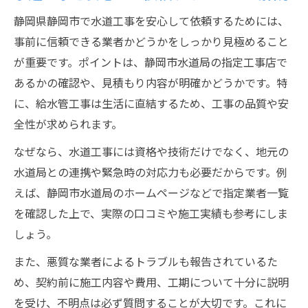
給水管工事依頼時に確認すべき注意点
静岡県静岡市で水道工事を安心して依頼するためには、
静岡市水道局指定業者選びの最新事情
事前に信頼できる業者かどうかをしっかり見極めること
が重要です。ポイントは、静岡市水道局の指定工事店で
水道工事で安心な指定業者の選定基準
あるかの確認や、見積もり内容が明確かどうかです。特
静岡市水道局指定工事店一覧の活用法
に、給水管工事は生活に直結するため、工事の品質や安
悪質水道業者を避ける指定業者の重要性
全性が求められます。
水道工事で指定業者が選ばれる理由とは
なぜなら、水道工事には資格や技術だけでなく、地元の
指定工事店協同組合を利用するメリット
水道局との連携や緊急時の対応力も必要だからです。例
公式ホームページを活用したトラブル回避術
えば、静岡市水道局のホームページなどで指定業者一覧
水道工事依頼時に公式ホームページを確認
を確認した上で、実際の口コミや施工実績も参考にしま
静岡市水道局ホームページの情報活用術
しょう。
水道工事トラブル防止の最新チェック項目
また、悪質な業者によるトラブルも報告されているた
指定工事店一覧で安心の水道工事を実現
め、契約前に施工内容や費用、工期について十分に説明
ホームページで水道工事費用や流れを確認
を受け、不明点は必ず質問することが大切です。これに