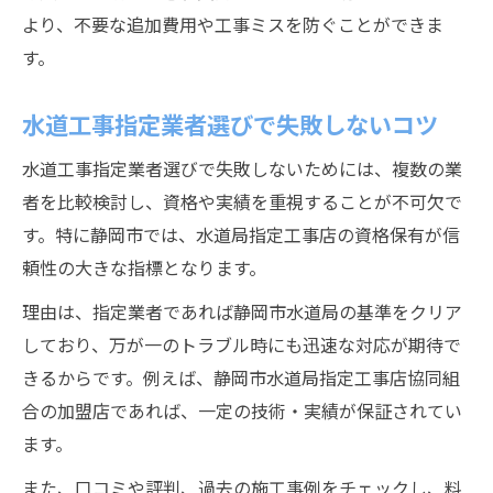
悪質な水道業者を見抜くための基礎知識
より、不要な追加費用や工事ミスを防ぐことができま
す。
水道工事で悪質業者を避ける判断基準
静岡市水道業者一覧活用のポイント解説
水道工事指定業者選びで失敗しないコツ
悪質な水道工事業者の見極め方と注意点
水道工事指定業者選びで失敗しないためには、複数の業
指定工事店選びでトラブル回避のコツ
者を比較検討し、資格や実績を重視することが不可欠で
水道工事で信頼できる業者を選ぶ方法
す。特に静岡市では、水道局指定工事店の資格保有が信
指定工事店協同組合の役割とメリット
頼性の大きな指標となります。
水道工事指定工事店協同組合の信頼性とは
理由は、指定業者であれば静岡市水道局の基準をクリア
協同組合加盟業者に水道工事を任せる安心
しており、万が一のトラブル時にも迅速な対応が期待で
感
きるからです。例えば、静岡市水道局指定工事店協同組
水道工事で協同組合を利用するメリット紹
合の加盟店であれば、一定の技術・実績が保証されてい
介
ます。
指定工事店協同組合で得られるサポート内
また、口コミや評判、過去の施工事例をチェックし、料