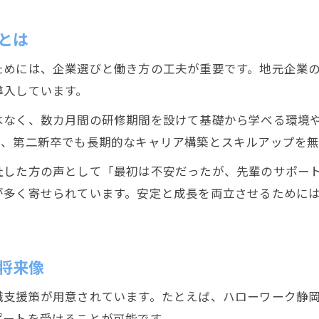
キャリア形成に役立つ第二新卒の行動指針
とは
静岡ジョブステーション活用のポイント
ためには、企業選びと働き方の工夫が重要です。地元企業
第二新卒が目指す長期的な成長方法とは
導入しています。
就職支援と連携したキャリアアップ術
はなく、数カ月間の研修期間を設けて基礎から学べる環境
第二新卒ならではの地元で成長する秘訣を解説
り、第二新卒でも長期的なキャリア構築とスキルアップを無
第二新卒が地元静岡市で成長する理由
社した方の声として「最初は不安だったが、先輩のサポー
地元企業で得られる第二新卒の強みとは
が多く寄せられています。安定と成長を両立させるために
静岡市で活かせる第二新卒のスキルアップ術
地域密着型サポートで安心のキャリア形成
第二新卒が挑戦しやすい職場選びのコツ
将来像
職支援策が用意されています。たとえば、ハローワーク静
ポートを受けることが可能です。