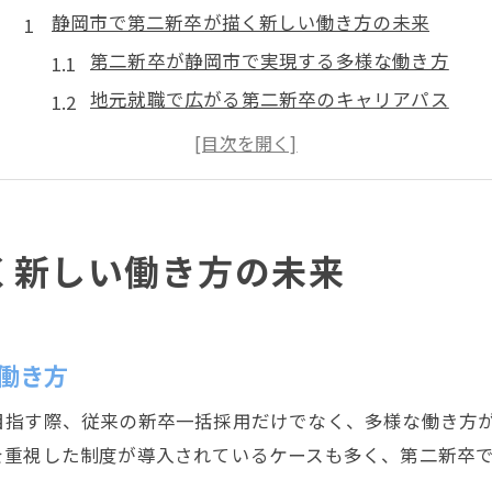
静岡市で第二新卒が描く新しい働き方の未来
第二新卒が静岡市で実現する多様な働き方
地元就職で広がる第二新卒のキャリアパス
第二新卒でも叶う安定と成長の両立とは
静岡市の就職支援で描く第二新卒の将来像
第二新卒が活躍する新しい仕事の選び方
メンタリングを生かした正社員デビュー攻略法
く新しい働き方の未来
第二新卒がメンタリングで得る成長のヒント
メンタリング導入企業で正社員を目指す方法
先輩社員による第二新卒のサポート体制とは
働き方
静岡市で実践する第二新卒の伴走型育成とは
目指す際、従来の新卒一括採用だけでなく、多様な働き方
第二新卒が安心できるメンタリングの仕組み
を重視した制度が導入されているケースも多く、第二新卒
未経験でも安心できる第二新卒の就職準備術