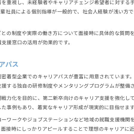
着を重視し、未経験者やキャリアチェンジ希望者に対する
未経験歓迎求人で第二新卒が注目すべき点
先輩社員による個別指導が一般的で、社会人経験が浅い方
第二新卒が選びたい安心の就職サポート術
静岡市の就職支援で未経験から始めるコツ
ごとの制度や実際の働き方について面接時に具体的な質問
未経験職種で役立つ第二新卒のアピール方法
職支援窓口の活用が効果的です。
第二新卒が利用したいハローワークサービス
就職支援の活用が第二新卒に与える強みとは
アパス
第二新卒向け就職支援で得られるメリット
密着型企業でのキャリアパスが豊富に用意されています。
静岡市のハローワークが第二新卒を支援
支援する独自の研修制度やメンタリングプログラムが整備
新卒応援ハローワークの活用術を伝授
期戦力化を目的に、第二新卒向けのキャリア支援を強化し
就職支援サービスで第二新卒が強くなる理由
した事例もあり、着実なキャリア形成が現実的に目指せま
第二新卒が使いたい静岡市の支援制度とは
ローワークやジョブステーションなど地域の就職支援機関
静岡市でキャリアアップを叶える方法を紹介
、面接時にしっかりアピールすることで理想のキャリアに
第二新卒が静岡市で描くキャリアアップ戦略