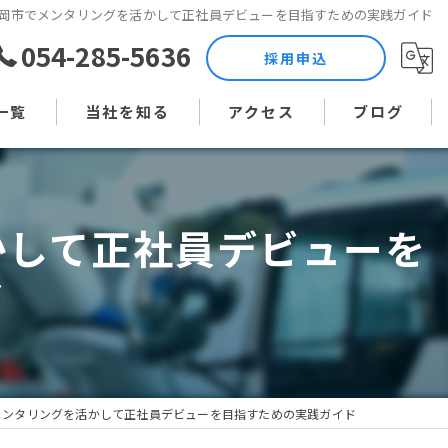
岡市でメンタリングを活かして正社員デビューを目指すための実践ガイド
054-285-5636
採用申込
一覧
当社を知る
アクセス
ブログ
土木作業員
コラム
かして正社員デビューを
現場監督
ド
未経験
直行直帰
週休二日制
メンタリングを活かして正社員デビューを目指すための実践ガイド