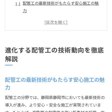
配管工の最新技術がもたらす安心施工の魅
力
配管工事の進化で暮らしが変わる理由
静岡市で注目される配管工の技術革新とは
配管工の業界動向と安全対策の新常識
配管工が活用する新しい設備と施工手法
進化する配管工の技術動向を徹底
信頼の配管工選びに役立つ最新知識
解説
配管工選びで押さえたい信頼性の見極め方
配管工に必要な資格と静岡市の指定制度
配管工の最新技術がもたらす安心施工の魅
口コミと協同組合情報で配管工を比較する
力
悪質な配管工事業者を見抜くチェックポイ
ント
配管工の分野では、静岡県静岡市においても最新技術の
配管工選びで後悔しないための基礎知識
導入が進み、より安心・安全な施工が実現されていま
静岡県静岡市で注目される配管工の実力