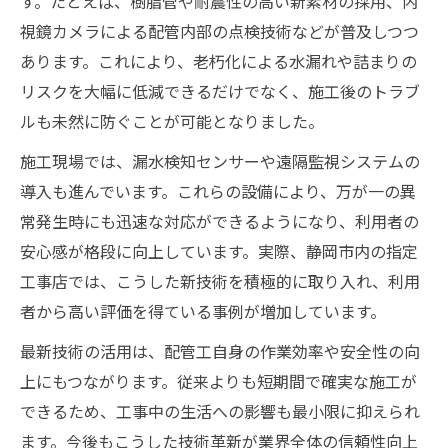
す。たとえば、樹脂管や耐震性の高い新素材の採用、内
視鏡カメラによる配管内部の点検技術などが普及しつつ
配管工の実績が評価される静岡市の現状
あります。これにより、老朽化による水漏れや詰まりの
高度な技術を持つ配管工の施工事例紹介
リスクを大幅に低減できるだけでなく、施工後のトラブ
静岡市で配管工が求められる理由とは
ルも未然に防ぐことが可能となりました。
配管工の技術力向上を支える教育と資格
施工現場では、漏水検知センサーや遠隔監視システムの
地元配管工の実力を知るための比較ポイン
導入も進んでいます。これらの設備により、万が一の異
ト
常発生時にも迅速な対応ができるようになり、利用者の
指定工事店から学ぶ配管工選定のポイント
安心感が格段に向上しています。実際、静岡市内の指定
配管工選定で重視したい指定工事店の強み
工事店では、こうした新技術を積極的に取り入れ、利用
静岡市水道局指定工事店の選び方ガイド
者から高い評価を得ている事例が増加しています。
配管工と指定業者の違いと役割を理解する
最新技術の活用は、配管工自身の作業効率や安全性の向
指定工事店による配管工事の安心サポート
上にもつながります。従来よりも短期間で確実な施工が
配管工選びで活用すべき業者一覧の見方
できるため、工事中の生活への影響も最小限に抑えられ
悪質業者を避ける配管工選びの心得とは
ます。今後もこうした技術革新が業界全体の信頼性向上