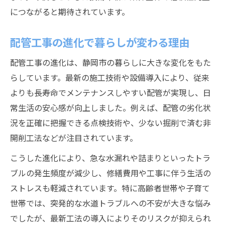
配管工選びで悪質業者を見抜く方法
につながると期待されています。
配管工事の被害を防ぐための注意点
配管工事の進化で暮らしが変わる理由
静岡市周辺で悪質業者一覧を確認する意義
配管工事の進化は、静岡市の暮らしに大きな変化をもた
安心できる配管工の選別基準を知ろう
らしています。最新の施工技術や設備導入により、従来
配管工の口コミや評判を活用する方法
よりも長寿命でメンテナンスしやすい配管が実現し、日
配管工事のアップデート成功体験に迫る
常生活の安心感が向上しました。例えば、配管の劣化状
配管工による工事アップデートの実例紹介
況を正確に把握できる点検技術や、少ない掘削で済む非
静岡市で成功した配管工事のポイント解説
開削工法などが注目されています。
配管工が語るトラブル解決の現場体験談
こうした進化により、急な水漏れや詰まりといったトラ
地元配管工のアップデート事例の特徴とは
ブルの発生頻度が減少し、修繕費用や工事に伴う生活の
配管工事で安心を得るための実践ポイント
ストレスも軽減されています。特に高齢者世帯や子育て
世帯では、突発的な水道トラブルへの不安が大きな悩み
でしたが、最新工法の導入によりそのリスクが抑えられ