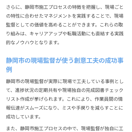
静岡県で評価される現場監督の工夫ポイン
さらに、静岡市施工プロセスの特徴を把握し、現場ごと
ト
の特性に合わせたマネジメントを実践することで、現場
現場監督の工夫が静岡市現場に与える影響
監督としての価値を高めることができます。これらの取
とは
り組みは、キャリアアップや転職活動にも直結する実践
静岡県現場監督が担う創意工夫の重要性
的なノウハウとなります。
現場監督が静岡市で工夫を発揮する場面と
静岡市の現場監督が使う創意工夫の成功事
は
例
完成図書チェックリストで進む品質向上
現場監督の工夫が活きる完成図書チェック
静岡市の現場監督が実際に現場で工夫している事例とし
リスト活用法
て、進捗状況の定期共有や現場独自の完成図書チェック
静岡市現場監督が実践する品質向上のため
リスト作成が挙げられます。これにより、作業員間の情
の確認手順
報伝達がスムーズになり、ミスや手戻りを減らすことに
成功しています。
完成図書チェックリストを使った現場監督
の品質管理
また、静岡市施工プロセスの中で、現場監督が独自に工