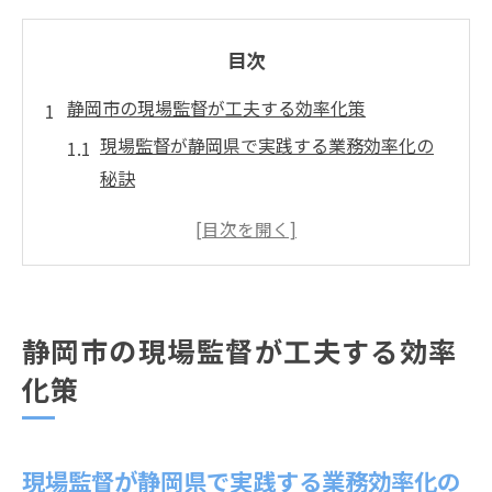
目次
静岡市の現場監督が工夫する効率化策
現場監督が静岡県で実践する業務効率化の
秘訣
静岡市の現場監督が使う創意工夫の成功事
例
現場監督の視点で見る静岡県創意工夫の実
践方法
静岡市の現場監督が工夫する効率
静岡県現場監督が注目する効率化チェック
化策
リスト活用術
現場監督だからできる静岡市の現場効率化
ポイント
現場監督が静岡県で実践する業務効率化の