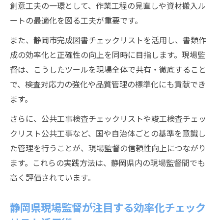
創意工夫の一環として、作業工程の見直しや資材搬入ル
決策
ートの最適化を図る工夫が重要です。
現場監督ならではの課題解決アプローチ
現場監督が静岡市で直面する課題と創意工
また、静岡市完成図書チェックリストを活用し、書類作
夫の実例
成の効率化と正確性の向上を同時に目指します。現場監
督は、こうしたツールを現場全体で共有・徹底すること
静岡県現場監督が選ぶ課題解決の工夫ポイ
で、検査対応力の強化や品質管理の標準化にも貢献でき
ント
ます。
現場監督独自の視点で捉える現場課題の解
決法
さらに、公共工事検査チェックリストや竣工検査チェッ
クリスト公共工事など、国や自治体ごとの基準を意識し
静岡市の現場監督が工夫で乗り越えた課題
た管理を行うことが、現場監督の信頼性向上につながり
事例
ます。これらの実践方法は、静岡県内の現場監督間でも
創意工夫を活かした現場監督の問題解決術
高く評価されています。
静岡県現場監督が注目する効率化チェック