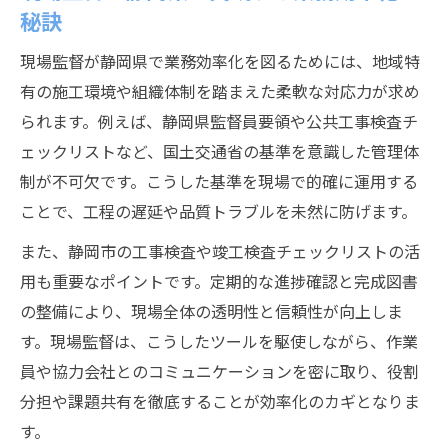
現場監督の創意で変える施工プロセス
秘訣
静岡市施工プロセスを現場監督の創意で改
現場監督が静岡県で業務効率化を図るためには、地域特
善する方法
有の施工環境や組織体制を踏まえた柔軟な対応力が求め
現場監督が導入する静岡市新施工プロセス
られます。例えば、静岡県監督員要領や公共工事検査チ
の工夫
ェックリストなど、国土交通省の基準を意識した管理体
現場監督が考える静岡市施工プロセスの効
制が不可欠です。こうした基準を現場で的確に運用する
率化策
ことで、工程の遅延や品質トラブルを未然に防げます。
創意工夫が光る現場監督の施工プロセス改
また、静岡市の工事検査や竣工検査チェックリストの活
革
用も重要なポイントです。定期的な進捗確認と完成図書
静岡県の施工プロセスで現場監督が意識す
の整備により、現場全体の透明性と信頼性が向上しま
る要点
す。現場監督は、こうしたツールを駆使しながら、作業
独自の工夫が光る現場監督の役割とは
員や協力会社とのコミュニケーションを密に取り、役割
現場監督独自の創意工夫が果たす役割を深
分担や課題共有を徹底することが効率化のカギとなりま
掘り
す。