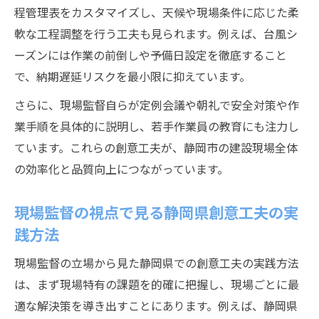
静岡市建設現場での現場監督流チェックリ
程管理表をカスタマイズし、天候や現場条件に応じた柔
スト工夫
軟な工程調整を行う工夫も見られます。例えば、台風シ
現場監督が静岡県で重視する完成図書管理
ーズンには作業の前倒しや予備日設定を徹底すること
術
で、納期遅延リスクを最小限に抑えています。
工事検査を円滑に進める実践ノウハウ
さらに、現場監督自らが定例会議や朝礼で安全対策や作
現場監督の工夫に学ぶ静岡市工事検査の進
業手順を具体的に説明し、若手作業員の教育にも注力し
め方
ています。これらの創意工夫が、静岡市の建設現場全体
の効率化と品質向上につながっています。
静岡県で現場監督が実践する検査円滑化の
コツ
現場監督の視点で見る静岡県創意工夫の実
現場監督の経験が生きる工事検査チェック
践方法
リスト活用法
静岡市現場監督が工夫する公共工事検査の
現場監督の立場から見た静岡県での創意工夫の実践方法
ポイント
は、まず現場特有の課題を的確に把握し、現場ごとに最
適な解決策を導き出すことにあります。例えば、静岡県
現場監督ならではの静岡市検査トラブル解