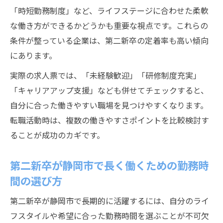
ント
「時短勤務制度」など、ライフステージに合わせた柔軟
第二新卒で静岡市転職に成功する未経験者
な働き方ができるかどうかも重要な視点です。これらの
の特徴
条件が整っている企業は、第二新卒の定着率も高い傾向
静岡市の第二新卒求人で未経験から成長で
にあります。
きる環境
実際の求人票では、「未経験歓迎」「研修制度充実」
静岡市における第二新卒の勤務環境と離職期間
「キャリアアップ支援」なども併せてチェックすると、
を解説
自分に合った働きやすい職場を見つけやすくなります。
第二新卒の静岡市勤務で気になる離職期間
転職活動時は、複数の働きやすさポイントを比較検討す
の実態
ることが成功のカギです。
静岡市第二新卒が離職期間中にできること
とは
第二新卒が静岡市で長く働くための勤務時
第二新卒が静岡市で働く際の勤務環境の変
間の選び方
化を検証
第二新卒が静岡市で長期的に活躍するには、自分のライ
静岡市で第二新卒が離職期間を有効活用す
フスタイルや希望に合った勤務時間を選ぶことが不可欠