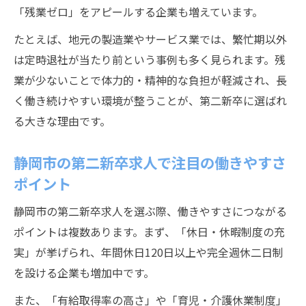
を解説
「残業ゼロ」をアピールする企業も増えています。
第二新卒が静岡市勤務で叶えるワークライ
たとえば、地元の製造業やサービス業では、繁忙期以外
フバランス
は定時退社が当たり前という事例も多く見られます。残
静岡市で第二新卒が選びやすい福利厚生と
業が少ないことで体力的・精神的な負担が軽減され、長
は
く働き続けやすい環境が整うことが、第二新卒に選ばれ
第二新卒なら静岡市勤務で残業や休日を要
る大きな理由です。
確認
未経験から挑戦できる第二新卒の静岡市転職事
静岡市の第二新卒求人で注目の働きやすさ
情
ポイント
第二新卒が静岡市で未経験職種に転職しや
静岡市の第二新卒求人を選ぶ際、働きやすさにつながる
すい理由
ポイントは複数あります。まず、「休日・休暇制度の充
静岡市の第二新卒採用で重視される未経験
実」が挙げられ、年間休日120日以上や完全週休二日制
歓迎の背景
を設ける企業も増加中です。
未経験OKの静岡市第二新卒求人を選ぶポイ
また、「有給取得率の高さ」や「育児・介護休業制度」