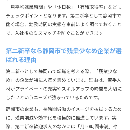
き理由
「月平均残業時間」や「休日数」「有給取得率」なども
第二新卒歓迎求人が増える静岡市の最新ト
チェックポイントとなります。第二新卒として静岡市で
レンド
働く場合、勤務時間の実態を事前によく調べておくこと
第二新卒採用に積極的な静岡市企業の特徴
で、入社後のミスマッチを防ぐことができます。
とは
今第二新卒で静岡市転職を狙う人が意識す
第二新卒なら静岡市で残業少なめ企業が選
べき点
ばれる理由
第二新卒の静岡市転職活動に適した時期の
第二新卒として静岡市で転職を考える際、「残業少な
見極め方
め」の企業が特に人気を集めています。理由は、若手人
働きやすさ重視で探す静岡市の第二新卒向け求
材がプライベートの充実やスキルアップの時間を大切に
人
したいというニーズが強まっているためです。
第二新卒が静岡市で重視すべき働きやすさ
静岡市の企業も、長時間労働のイメージを払拭するため
の条件
に、残業削減や効率化を積極的に推進しています。実
静岡市の第二新卒求人で避けたいポイント
際、第二新卒歓迎求人のなかには「月10時間未満」や