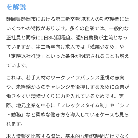
転職タイミングに迷う第二新卒必見の静岡事情
を解説
第二新卒の転職タイミングは静岡市で何月
静岡県静岡市における第二新卒歓迎求人の勤務時間には
が有利か
いくつかの特徴があります。多くの企業では、一般的な
静岡市で第二新卒が転職時期に迷ったとき
正社員と同様に1日8時間程度、週5日勤務が主流となっ
の判断基準
ていますが、第二新卒向け求人では「残業少なめ」や
第二新卒の静岡市転職で押さえるべき求人
「定時退社推奨」といった条件が明記されることも増え
動向
ています。
静岡市の第二新卒が4月入社を選ぶメリット
これは、若手人材のワークライフバランス重視の志向
と注意点
や、未経験からのチャレンジを後押しするために企業が
第二新卒転職希望者が静岡市で失敗しない
働きやすい環境づくりに力を入れているためです。実
時期選び
際、地元企業を中心に「フレックスタイム制」や「シフ
第二新卒として静岡市勤務を目指すなら今が狙
ト勤務」など柔軟な働き方を導入しているケースも見ら
い目
れます。
静岡市で第二新卒が今転職活動を始めるべ
求人情報を比較する際は、基本的な勤務時間だけでなく