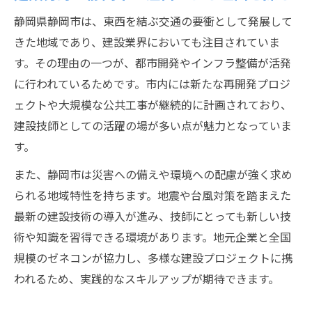
建設現場の課題と静岡市独自の工夫
静岡県静岡市は、東西を結ぶ交通の要衝として発展して
キャリアアップを目指す建設技師必見の知識
きた地域であり、建設業界においても注目されていま
す。その理由の一つが、都市開発やインフラ整備が活発
建設技師が身につけたい資格と学び方
に行われているためです。市内には新たな再開発プロジ
静岡市で建設分野のキャリアを積む秘訣
ェクトや大規模な公共工事が継続的に計画されており、
建設業界で成長を続けるための自己投資
建設技師としての活躍の場が多い点が魅力となっていま
建設技師が静岡市で活躍するための知恵
す。
キャリアアップに役立つ建設業界の情報源
また、静岡市は災害への備えや環境への配慮が強く求め
静岡県静岡市で働く建設技師の本音
られる地域特性を持ちます。地震や台風対策を踏まえた
建設技師が語る静岡市での働く魅力とは
最新の建設技術の導入が進み、技師にとっても新しい技
建設業界の現場で感じるリアルな課題
術や知識を習得できる環境があります。地元企業と全国
静岡市で建設分野に携わる技師の声を紹介
規模のゼネコンが協力し、多様な建設プロジェクトに携
建設技師が語る仕事とプライベートの両立
われるため、実践的なスキルアップが期待できます。
静岡市で働く技師のやりがいと成長実感