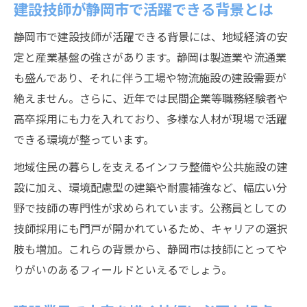
建設技師が静岡市で活躍できる背景とは
ライフステージに合わせた建設技師の選択肢
建設技師が考える静岡市での将来設計
静岡市で建設技師が活躍できる背景には、地域経済の安
定と産業基盤の強さがあります。静岡は製造業や流通業
静岡市で建設技師が選ぶ働き方の多様性
も盛んであり、それに伴う工場や物流施設の建設需要が
キャリアと生活を両立する建設技師の工夫
絶えません。さらに、近年では民間企業等職務経験者や
建設業界で長く働くための静岡市の支援策
高卒採用にも力を入れており、多様な人材が現場で活躍
静岡市で建設技師が実現するワークライフ
できる環境が整っています。
バランス
地域住民の暮らしを支えるインフラ整備や公共施設の建
建設技師が静岡市で成長できる理由とは
設に加え、環境配慮型の建築や耐震補強など、幅広い分
建設分野で静岡市が成長を後押しする要因
野で技師の専門性が求められています。公務員としての
静岡市で建設技師が学び続ける環境の魅力
技師採用にも門戸が開かれているため、キャリアの選択
建設業界で活躍するための静岡市の特徴
肢も増加。これらの背景から、静岡市は技師にとってや
静岡市が建設技師の成長を支える仕組み
りがいのあるフィールドといえるでしょう。
建設技師が実感する静岡市の成長機会