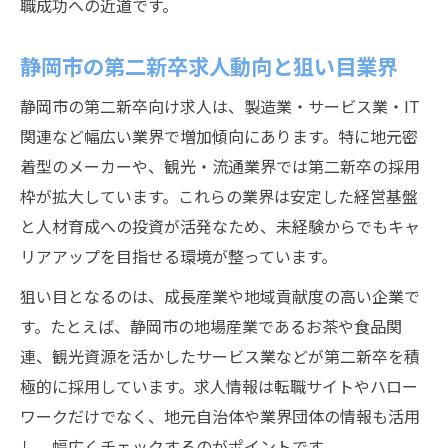
職成功への近道です。
安定志向の第二新卒が選ぶべき企業像とは
静岡市で長く働くためのキャリア設計術
静岡市の第二新卒求人動向と狙い目業界
第二新卒で叶える安定と成長の両立方法
静岡市の第二新卒向け求人は、製造業・サービス業・IT
将来性の高い業界でキャリアを築く秘訣
関連など幅広い業界で増加傾向にあります。特に地元密
第二新卒が安定を実感するためのポイント
着型のメーカーや、観光・流通業界では第二新卒の採用
枠が拡大しています。これらの業界は安定した経営基盤
と人材育成への投資が活発なため、未経験からでもキャ
リアアップを目指せる環境が整っています。
狙い目となるのは、成長産業や地域貢献度の高い企業で
す。たとえば、静岡市の地場産業であるお茶や食品関
連、観光資源を活かしたサービス業などが第二新卒を積
極的に採用しています。求人情報は転職サイトやハロー
ワークだけでなく、地元自治体や業界団体の情報も活用
し、幅広くチェックするのがポイントです。