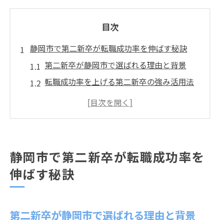
目次
静岡市で第二新卒が転職成功率を伸ばす秘訣
第二新卒が静岡市で選ばれる理由と背景
転職成功率を上げる第二新卒の強み活用法
静岡市の第二新卒求人動向と狙い目業界
第二新卒が成功しやすい応募タイミングと
は
企業が第二新卒を重視する静岡市の傾向
静岡市で第二新卒が転職成功率を
ワークライフバランス重視の第二新卒転職戦略
伸ばす秘訣
静岡市で第二新卒が叶える理想の働き方
ワークライフバランス重視企業の探し方
第二新卒が静岡市で選ばれる理由と背景
第二新卒歓迎の制度充実職場が選ばれる背