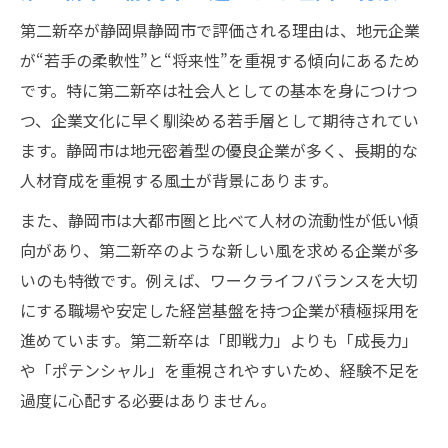
景
第二新卒が静岡県静岡市で評価される理由は、地元企業
第二新卒が失敗しない企業選びの視点
が“若手の柔軟性”と“将来性”を重視する傾向にあるため
転職活動で重視したいライフプラン設計
です。特に第二新卒は社会人としての基本を身につけつ
第二新卒が静岡市で高収入を目指す実践方法
つ、企業文化に早く馴染める若手層として期待されてい
ます。静岡市は地元密着型の優良企業が多く、長期的な
第二新卒が静岡市で年収アップを実現する
人材育成を重視する風土が背景にあります。
条件
高収入を狙うための第二新卒自己PR作成術
また、静岡市は大都市圏と比べて人材の流動性が低い傾
向があり、第二新卒のような新しい風を求める企業が多
静岡市の第二新卒向け高収入企業の特徴
いのも特徴です。例えば、ワークライフバランスを大切
年収交渉で失敗しない第二新卒のコツ
にする職場や安定した経営基盤を持つ企業が積極採用を
第二新卒転職で重要な実績アピール法
進めています。第二新卒は「即戦力」よりも「成長力」
注目の優良企業に第二新卒として挑むために
や「ポテンシャル」を重視されやすいため、経験不足を
第二新卒が優良企業に応募する際のポイン
過度に心配する必要はありません。
ト