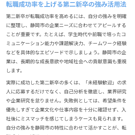
静岡市で人気の第二新卒歓迎企業の見極め
転職成功率を上げる第二新卒の強み活用法
方
第二新卒が転職成功率を高めるには、自分の強みを明確
応募前に実践したい第二新卒向け企業研究
に整理し、静岡市の企業ニーズに合わせてアピールする
優良企業が求める第二新卒像とは何か
ことが重要です。たとえば、学生時代や前職で培ったコ
第二新卒で差がつく自己分析と志望動機
ミュニケーション能力や課題解決力、チームワーク経験
転職成功率を上げる第二新卒の応募準備とは
などを具体的なエピソードで示しましょう。静岡市の企
第二新卒転職活動で重視すべき応募書類作
業は、長期的な成長意欲や地域社会への貢献意識も重視
成
します。
静岡市の企業に響く第二新卒の面接対策法
実際に成功した第二新卒の多くは、「未経験歓迎」の求
第二新卒向けエージェントの効果的な活用
人に応募するだけでなく、自己分析を徹底し、業界研究
術
や企業研究を怠りません。失敗例としては、希望条件を
優先しすぎて企業文化や仕事内容を十分に確認せず、入
成功率を高めるための自己分析ポイント
社後にミスマッチを感じてしまうケースも見られます。
第二新卒が知っておくべき選考の流れ
自分の強みを静岡市の特性に合わせて活かすことが、転
静岡市で安定キャリアを築く第二新卒のコツ