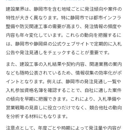
案件選定のための発注見通しと公告比較
建設業界は、静岡市を含む地域ごとに発注傾向や案件の
発注見通しから読み解く建設チャンスの広がり
特性が大きく異なります。特に静岡市では都市インフラ
整備や防災関連工事の需要が高まり、発注情報の頻度や
建設発注見通しを活かした案件獲得方法
内容も年々変化しています。これらの動向を把握するに
建設発注計画の最新トレンドをチェック
は、静岡市や静岡県の公式ウェブサイトで定期的に入札
見通し情報から建設市場変動を先読みする
公告や発注見通しをチェックすることが重要です。
建設業界で発注見通しを活かす戦略とは
また、建設工事の入札結果や契約内容、関連業務の案内
静岡市建設予定と発注見通しの関係性解説
なども随時公表されているため、情報収集の効率化がポ
建設工事入札結果の活用が営業成功の鍵となる
イントとなります。例えば、静岡市の発注見通し一覧や
理由
入札参加資格名簿を確認することで、自社に適した案件
建設工事入札結果から得る営業戦略のヒン
の傾向を早期に把握できます。これにより、入札準備や
ト
営業戦略の見直しに役立つだけでなく、競合他社の動向
入札結果データを建設業務に活かす方法
を分析する材料にもなります。
建設発注と入札結果から競合動向を分析す
注意点として、年度ごとや時期によって発注量や内容が