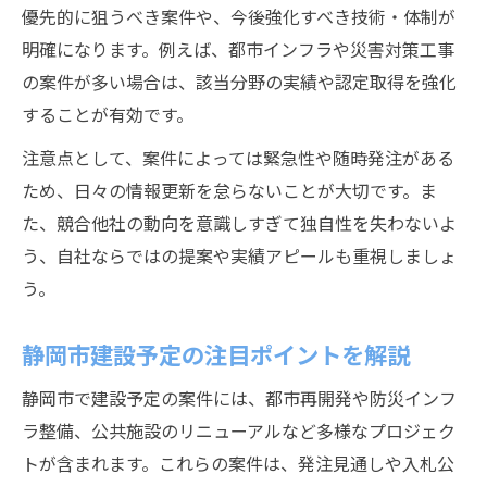
優先的に狙うべき案件や、今後強化すべき技術・体制が
ウィークリースタンス導入の実践例と効果
明確になります。例えば、都市インフラや災害対策工事
働き方改革が建設現場にもたらす変化
の案件が多い場合は、該当分野の実績や認定取得を強化
建設現場での新基準対応マニュアル作成法
することが有効です。
建設労働環境の改善に向けた現場対応策
注意点として、案件によっては緊急性や随時発注がある
ため、日々の情報更新を怠らないことが大切です。ま
た、競合他社の動向を意識しすぎて独自性を失わないよ
う、自社ならではの提案や実績アピールも重視しましょ
う。
静岡市建設予定の注目ポイントを解説
静岡市で建設予定の案件には、都市再開発や防災インフ
ラ整備、公共施設のリニューアルなど多様なプロジェク
トが含まれます。これらの案件は、発注見通しや入札公