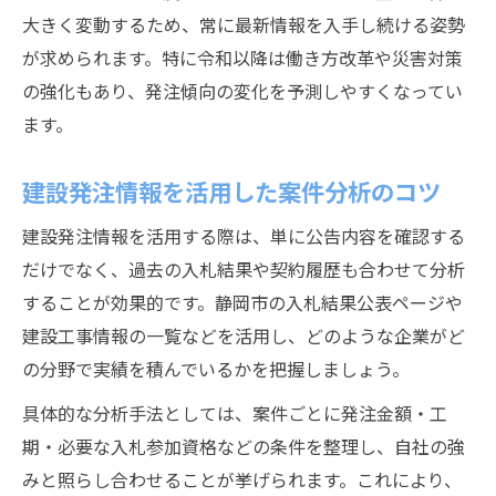
る
大きく変動するため、常に最新情報を入手し続ける姿勢
静岡市建設工事入札結果の読み解き方
が求められます。特に令和以降は働き方改革や災害対策
営業に役立つ建設入札結果の活用ポイント
の強化もあり、発注傾向の変化を予測しやすくなってい
入札参加資格を取得するための具体的なポイン
ます。
ト
建設発注情報を活用した案件分析のコツ
建設入札参加資格の取得手順と重要事項
静岡市建設工事の参加資格要件を整理
建設発注情報を活用する際は、単に公告内容を確認する
建設発注案件で求められる資格と準備方法
だけでなく、過去の入札結果や契約履歴も合わせて分析
することが効果的です。静岡市の入札結果公表ページや
入札参加資格名簿の確認と登録の流れ
建設工事情報の一覧などを活用し、どのような企業がど
建設業界の入札参加資格審査を通過するコ
の分野で実績を積んでいるかを把握しましょう。
ツ
建設における新しい労働基準への実践的な対応
具体的な分析手法としては、案件ごとに発注金額・工
策
期・必要な入札参加資格などの条件を整理し、自社の強
みと照らし合わせることが挙げられます。これにより、
建設業界が取り組む新労働基準の要点解説