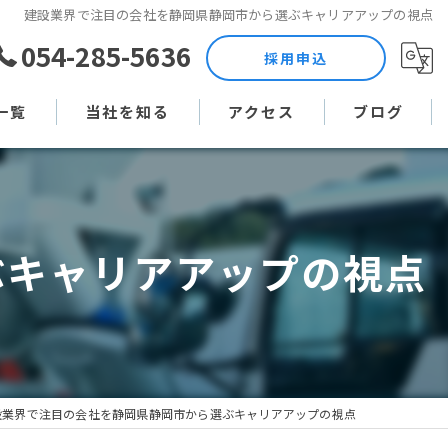
建設業界で注目の会社を静岡県静岡市から選ぶキャリアアップの視点
054-285-5636
採用申込
一覧
当社を知る
アクセス
ブログ
土木作業員
コラム
現場監督
ぶキャリアアップの視点
未経験
直行直帰
週休二日制
設業界で注目の会社を静岡県静岡市から選ぶキャリアアップの視点