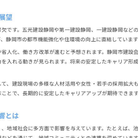
静岡市の建設会社が築く実績と信頼のポイント
建設業界ランキングで評価される技術の特徴
展望
地元建設会社の成功事例と技術の進化を解説
可欠です。五光建設静岡や第一建設静岡、一建設静岡など
建設会社が掲げる技術力と実績の見極め方
が、静岡市の都市機能強化や住環境の向上に直結しています
建設分野で活躍するための企業選定術
や省人化、働き方改革が進むと予想されます。静岡市建設
建設分野で長く活躍できる企業選定の考え方
力を入れる動きが見られます。将来の安定したキャリア形
静岡市建設会社一覧を活用した選定のコツ
建設会社のランキング情報から見る選び方
して、建設現場の多様な人材活用や女性・若手の採用拡大
地元建設会社に求めるべき重要な着眼点
ぶことで、長期的に安定したキャリアアップが期待できま
建設業界で働くための企業比較ポイントとは
響とは
く、地域社会に多方面で影響を与えています。たとえば、
援などを通じて、地域コミュニティとの連携を深めていま