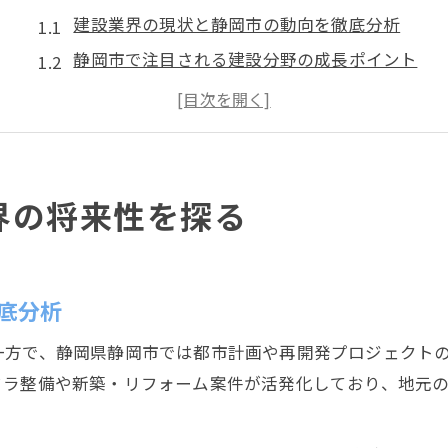
建設業界の現状と静岡市の動向を徹底分析
静岡市で注目される建設分野の成長ポイント
建設企業が担う静岡市の発展と将来展望
静岡市の建設会社が地域に与える影響とは
建設ランキングから読み解く静岡市の将来性
キャリアアップを叶える建設会社の特徴
界の将来性を探る
建設業界でキャリアアップを目指す選択基準
静岡市で評価される建設会社の特徴と実例
キャリア形成に直結する建設会社のポイント
底分析
建設分野で成長できる企業環境の条件とは
一方で、静岡県静岡市では都市計画や再開発プロジェクト
静岡県建設会社ランキングから見る成長企業
フラ整備や新築・リフォーム案件が活発化しており、地元
働きやすさ重視で選ぶ静岡の建設企業
建設会社選びで重視したい働きやすさ基準