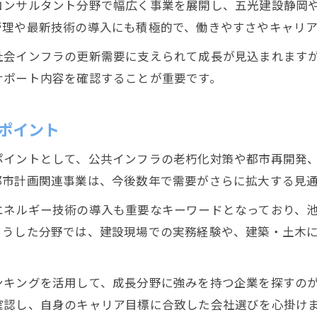
コンサルタント分野で幅広く事業を展開し、五光建設静岡
静岡市の建設企業が提供する職場環境の特徴
管理や最新技術の導入にも積極的で、働きやすさやキャリ
働きやすい建設会社に共通するポイント解説
社会インフラの更新需要に支えられて成長が見込まれます
建設業界で求められるワークライフバランス
サポート内容を確認することが重要です。
静岡で人気の建設会社と働きやすさの関係
建設会社選びで押さえたい静岡市のポイント
ポイント
静岡市で建設会社を選ぶ際の重要チェック項目
ポイントとして、公共インフラの老朽化対策や都市再開発
地元建設会社ランキングから見る選び方のコツ
都市計画関連事業は、今後数年で需要がさらに拡大する見
建設会社選定時に注目すべき技術力と実績
エネルギー技術の導入も重要なキーワードとなっており、
静岡市で安定した建設会社を見極める方法
こうした分野では、建設現場での実務経験や、建築・土木
建設業界の情報収集が会社選びを左右する理由
地元建設業界で注目される実績と技術力
ンキングを活用して、成長分野に強みを持つ企業を探すの
建設会社の技術力が求められる理由と背景
確認し、自身のキャリア目標に合致した会社選びを心掛け