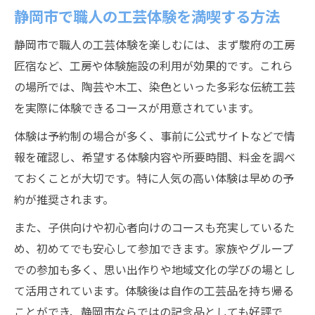
静岡市で職人の工芸体験を満喫する方法
静岡市で職人と触れ合う工芸体験の魅力
職人の創造力を家族で体感する休日提案
静岡市で職人の工芸体験を楽しむには、まず駿府の工房
匠宿など、工房や体験施設の利用が効果的です。これら
静岡工芸体験で親子が学ぶ職人の発想力
の場所では、陶芸や木工、染色といった多彩な伝統工芸
伝統工芸で家族が共有する職人との時間
を実際に体験できるコースが用意されています。
静岡県静岡市で学ぶ工芸の歴史と未来
体験は予約制の場合が多く、事前に公式サイトなどで情
職人が紡ぐ静岡市工芸の歴史と想像力
報を確認し、希望する体験内容や所要時間、料金を調べ
静岡の伝統工芸と職人の未来展望
ておくことが大切です。特に人気の高い体験は早めの予
職人の想像力が息づく工芸の歩み解説
約が推奨されます。
静岡市で学ぶ職人技と工芸の進化
また、子供向けや初心者向けのコースも充実しているた
歴史と想像力で輝く職人の工芸世界
め、初めてでも安心して参加できます。家族やグループ
での参加も多く、思い出作りや地域文化の学びの場とし
て活用されています。体験後は自作の工芸品を持ち帰る
ことができ、静岡市ならではの記念品としても好評で