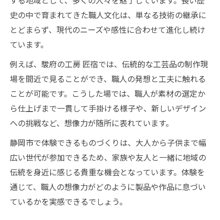
する地域として、多くの人々を魅了しています。長い歴
史の中で育まれてきた職人文化は、単なる技術の継承に
職人の想像力溢れる静岡工芸体験案内
とどまらず、現代のニーズや感性に合わせて進化し続け
静岡市のものづくり体験と職人技に迫る
ています。
工芸体験で感じる職人の創造力と工夫
例えば、駿府の工房 匠宿では、伝統的な工芸品の制作現
静岡の伝統技を職人と共に体験する楽しみ
場を間近で見ることができ、職人の発想と工夫に触れる
職人の技を体感できる工芸体験の選び方
ことが可能です。こうした場では、職人が素材の選定か
職人の技が光る静岡伝統工芸の魅力発見
ら仕上げまで一貫して手掛ける様子や、新しいデザイン
静岡伝統工芸で職人の想像力を発見
への挑戦など、想像力が随所に表れています。
職人技が際立つ静岡工芸品の見どころ
静岡市で体験できるものづくりは、大人から子供まで幅
静岡市の職人が伝える工芸の奥深さ
広い世代が参加できるため、家族や友人と一緒に地域の
工芸体験から学ぶ職人の創造力の秘密
伝統を身近に感じる貴重な機会となっています。体験を
静岡の伝統工芸で感じる職人の魂
通じて、職人の想像力がどのように製品や作品に息づい
想像力豊かな職人の世界へ家族で体験を
ているかを実感できるでしょう。
家族で楽しむ職人の想像力体験プラン