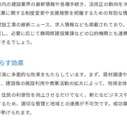
県内の建設業界の最新情報や各種手続き、法改正の動向を
静岡県建築の実績と将来の成長可能性
廃業に関する制度変更や支援施策を把握するための有効な
建設業界の新技術導入がもたらす効果
建設工事の最新ニュース、求人情報なども掲載されており
建設分野の事例から見る将来展望
認し、必要に応じて静岡県建設業課などの公的機関とも連
建設業界全体の課題と静岡市の対応策
できるでしょう。
もし参入するなら建設業界のリスクも要確認
建設業界参入時のリスクと注意点を解説
らす効果
静岡県建設業 廃業リスクとその対策方法
経済に多面的な効果をもたらしています。まず、資材調達
建設現場で想定される問題事例と対処法
に、建設後の施設利用や商業活動の拡大によって、地域全体
建設業界の変動が経済に及ぼす影響とは
、住民の利便性を向上させるだけでなく、新たなビジネス
建設許可承継や廃業時の手続きの重要性
するため、適切な管理と地域との連携が不可欠です。成功
が挙げられます。