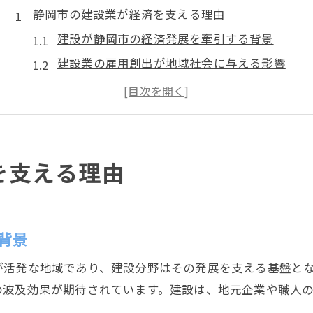
静岡市の建設業が経済を支える理由
建設が静岡市の経済発展を牽引する背景
建設業の雇用創出が地域社会に与える影響
静岡県建設業のひろばを活用した最新動向
建設プロジェクトが地元経済にもたらす効果
建設業界の成長が静岡市の課題解決に貢献
地域発展と建設の繋がりを深掘り解説
を支える理由
建設が地域発展に不可欠な理由を解説
建設業許可業者の多さが支える地域活性化
静岡県建設業課が果たす役割と地域発展
背景
建設工事が地域経済に及ぼす具体的影響
が活発な地域であり、建設分野はその発展を支える基盤と
建設と地域社会の持続的な発展を考える
の波及効果が期待されています。建設は、地元企業や職人
経済成長を導く建設業界の現状とは