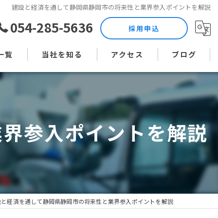
建設と経済を通して静岡県静岡市の将来性と業界参入ポイントを解説
054-285-5636
採用申込
一覧
当社を知る
アクセス
ブログ
土木作業員
コラム
現場監督
業界参入ポイントを解説
未経験
直行直帰
週休二日制
設と経済を通して静岡県静岡市の将来性と業界参入ポイントを解説