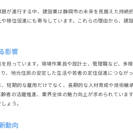
静岡市建設業界の現状と経済成長の関係
課題が進行する中、建設業は静岡市の未来を見据えた持続
建設分野で注目される最新技術や動向
上や移住促進にも寄与しています。これらの理由から、建
建設業許可検索で見る市場の安定性
建設業界の競争力が経済成長を後押し
建設と経済の両面からみる成長戦略
る影響
参入を目指すなら知りたい建設許可の基礎
割を担っています。現場作業員や設計士、管理職など、多
建設業許可取得の基礎知識と申請の流れ
より、地元住民の安定した生活や若者の定住促進につながっ
静岡県建設業許可のポイントを徹底解説
は、短期的な雇用だけでなく、長期的な人材育成や技術継
建設業許可承継で注意すべき点とは
高齢者の活躍推進、業界全体の魅力向上が求められていま
建設業界参入に必要な条件と準備事項
でしょう。
建設業許可の審査基準や実務のポイント
静岡市建設分野の強みと今後の展望を探る
新動向
建設分野の強みが静岡市経済に与える影響