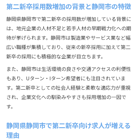
安定志向なら第二新卒が有利な理由
第二新卒採用数増加の背景と静岡市の特徴
第二新卒が安定志向で選ばれる理由を解説
静岡県静岡市で第二新卒の採用数が増加している背景に
静岡市で第二新卒が有利になる背景とは
は、地元企業の人材不足と若手人材の早期戦力化への期
安定企業が第二新卒を積極採用する意図
待が挙げられます。静岡市は製造業やサービス業など幅
第二新卒が安定職を目指す際のポイント
広い職種が集積しており、従来の新卒採用に加えて第二
第二新卒採用で得られる安心感と将来性
新卒の採用にも積極的な企業が目立ちます。
第二新卒転職で静岡市公務員を目指す方法
また、静岡市は生活環境の良さや交通アクセスの利便性
第二新卒が静岡市の公務員に転職する流れ
もあり、Uターン・Iターン希望者にも注目されていま
静岡市職員採用試験と第二新卒の関係性
す。第二新卒としての社会人経験と柔軟な適応力が重視
され、企業文化への馴染みやすさも採用増加の一因で
静岡市公務員試験の日程や倍率情報の確認
す。
法
第二新卒が公務員転職で意識すべきポイン
静岡県静岡市で第二新卒向け求人が増える
ト
理由
静岡市役所の中途採用と第二新卒の強み