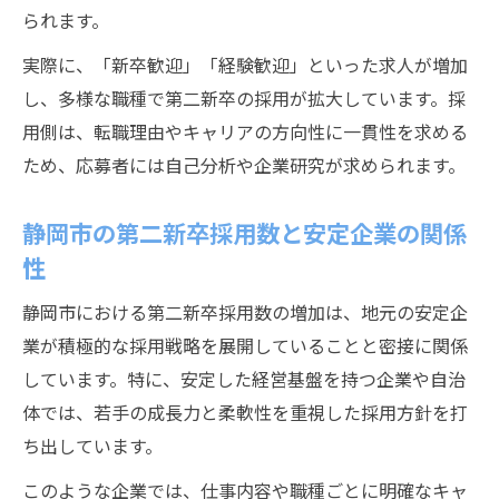
第二新卒が職場選びで失敗しないための工
られます。
夫
実際に、「新卒歓迎」「経験歓迎」といった求人が増加
注目される第二新卒の採用動向と変化を解説
し、多様な職種で第二新卒の採用が拡大しています。採
第二新卒採用動向の変化と静岡市の現状
用側は、転職理由やキャリアの方向性に一貫性を求める
静岡県静岡市で注目される第二新卒の採用
ため、応募者には自己分析や企業研究が求められます。
傾向
静岡市の第二新卒採用数と安定企業の関係
第二新卒の採用数推移と企業ニーズの変化
性
これからの第二新卒採用戦略とは何か
第二新卒に求められるスキルと適応力
静岡市における第二新卒採用数の増加は、地元の安定企
業が積極的な採用戦略を展開していることと密接に関係
しています。特に、安定した経営基盤を持つ企業や自治
体では、若手の成長力と柔軟性を重視した採用方針を打
ち出しています。
このような企業では、仕事内容や職種ごとに明確なキャ