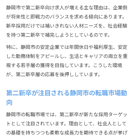
静岡市で第二新卒向け求人が増える主な理由は、企業側
静岡市の優良企業が第二新卒を積極採用
が将来性と即戦力のバランスを求める傾向にあります。
優良企業が第二新卒採用に注力する理由
新卒採用だけでは補いきれない人材ニーズを、社会経験
静岡市で第二新卒向け採用枠が拡大中
を持つ第二新卒で補完しようとしているのです。
第二新卒が選ぶべき優良企業の特徴とは
特に、静岡市の安定企業では年間休日や福利厚生、安定
静岡市の安定企業が第二新卒に期待する役
した勤務体制をアピールし、生活とキャリアの両立を重
割
視する若手層の獲得を目指しています。こうした環境
第二新卒採用数が多い企業の見極め方
が、第二新卒層の応募を後押ししています。
第二新卒として転職活動を成功させる秘訣
第二新卒が転職活動で重視すべき準備とは
第二新卒が注目される静岡市の転職市場動
静岡市で第二新卒転職を成功させるコツ
向
第二新卒向け求人情報を効果的に探す方法
静岡市の転職市場では、第二新卒が新たな採用ターゲッ
転職エージェント活用で第二新卒の可能性
トとして注目されています。理由として、社会人として
拡大
の基礎を持ちつつも柔軟な成長力を期待できる点が挙げ