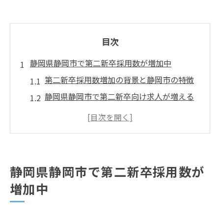
目次
静岡県静岡市で第二新卒採用数が増加中
第二新卒採用数増加の背景と静岡市の特徴
静岡県静岡市で第二新卒向け求人が増える
理由
第二新卒が注目される静岡市の転職市場動
向
静岡市の第二新卒採用数と安定企業の関係
静岡県静岡市で第二新卒採用数が
性
増加中
第二新卒採用数増加がキャリア再出発に与
える影響