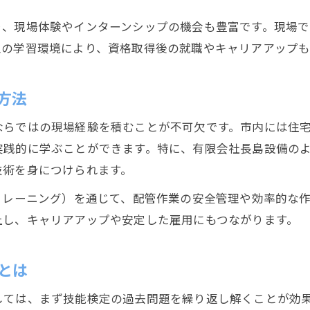
配管工技能試験の合格率を把握する重要性
り、現場体験やインターンシップの機会も豊富です。現場
配管工試験に合格するための勉強戦略
型の学習環境により、資格取得後の就職やキャリアアップも
配管工技能の合格率を上げる学習計画の作成法
配管工試験合格率データ活用のポイント
方法
配管工技能検定の合格率を活かした対策法
ならではの現場経験を積むことが不可欠です。市内には住
技能検定静岡会場の利便性とポイント解説
実践的に学ぶことができます。特に、有限会社長島設備の
配管工技能検定静岡会場のアクセス情報
技術を身につけられます。
静岡会場で配管工技能試験を受ける利点
トレーニング）を通じて、配管作業の安全管理や効率的な
配管工技能検定静岡会場利用時の注意点
上し、キャリアアップや安定した雇用にもつながります。
配管工技能を発揮できる静岡会場選びのコツ
静岡会場の配管工技能検定サポート体制とは
とは
配管工が国家資格取得を目指す理由とは
しては、まず技能検定の過去問題を繰り返し解くことが効
配管工が国家資格取得で得られるメリット