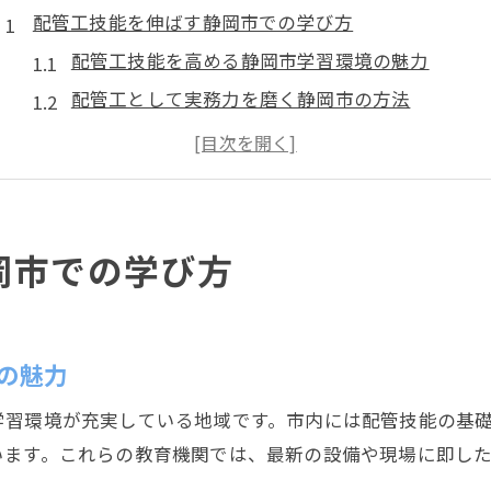
配管工技能を伸ばす静岡市での学び方
配管工技能を高める静岡市学習環境の魅力
配管工として実務力を磨く静岡市の方法
静岡市で配管工技能を伸ばす勉強法とは
配管工技能を支える静岡市の研修制度
静岡県静岡市で配管工技能を活かす工夫
静岡県静岡市における配管工資格取得術
岡市での学び方
配管工資格取得で静岡市が選ばれる理由
静岡県静岡市で配管工資格を取得する流れ
配管工として静岡市で資格取得を成功させるコツ
の魅力
配管工資格取得時に役立つ静岡市の情報
学習環境が充実している地域です。市内には配管技能の基
静岡市で配管工資格取得を目指す際の準備法
います。これらの教育機関では、最新の設備や現場に即し
合格率を意識した配管工試験対策ガイド