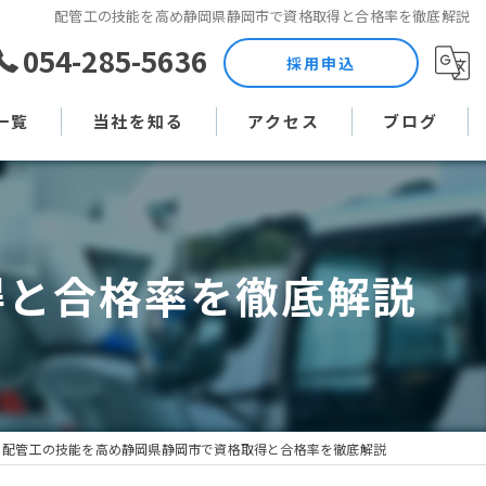
配管工の技能を高め静岡県静岡市で資格取得と合格率を徹底解説
054-285-5636
採用申込
一覧
当社を知る
アクセス
ブログ
土木作業員
コラム
現場監督
得と合格率を徹底解説
未経験
直行直帰
週休二日制
配管工の技能を高め静岡県静岡市で資格取得と合格率を徹底解説