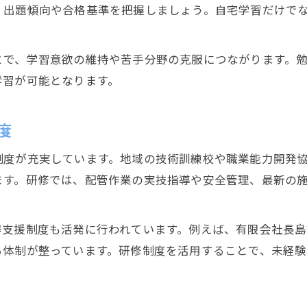
、出題傾向や合格基準を把握しましょう。自宅学習だけで
配管工技能と国家資格取得によるキャリアアップ
配管工国家資格の社会的評価と将来性
とで、学習意欲の維持や苦手分野の克服につながります。
配管工技能士資格取得が仕事に与える影響
学習が可能となります。
国家資格取得が配管工技能向上に繋がる理由
技能検定日程確認で効率的な受験準備を進める
度
配管工技能検定日程確認の重要ポイント
制度が充実しています。地域の技術訓練校や職業能力開発
静岡県静岡市で配管工技能検定日程を調べる方法
ます。研修では、配管作業の実技指導や安全管理、最新の
配管工技能検定日程把握で準備がスムーズに
配管工技能検定の最新日程を確認するコツ
得支援制度も活発に行われています。例えば、有限会社長
配管工技能検定日程管理で合格率アップを狙う
る体制が整っています。研修制度を活用することで、未経