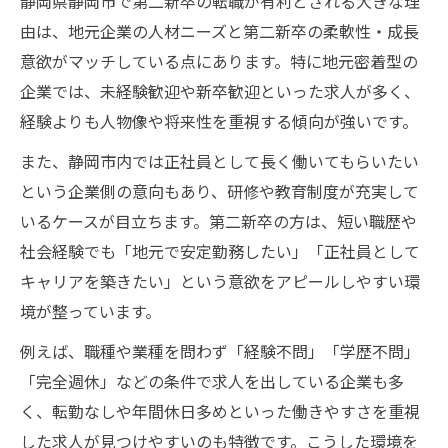
静岡県静岡市で第二新卒の転職が有利とされる大きな理
探し方
由は、地元企業の人材ニーズと第二新卒の柔軟性・成長
静岡で未経験OKの求人に応募する際の注意
意欲がマッチしている点にあります。特に地元密着型の
点
企業では、未経験歓迎や新卒歓迎といった求人が多く、
第二新卒が静岡市で未経験職種へ挑戦する
経験よりも人物像や将来性を重視する傾向が強いです。
コツ
また、静岡市内では正社員として長く働いてもらいたい
研修制度が整った静岡市求人のチェックポ
という企業側の意向もあり、研修や教育制度が充実して
イント
いるケースが目立ちます。第二新卒の方は、短い職歴や
静岡求人で第二新卒が成長できる業界の特
社会経験でも「地元で安定勤務したい」「正社員として
徴
キャリアを築きたい」という意欲をアピールしやすい環
静岡県静岡市で第二新卒に人気の働き方
境が整っています。
第二新卒が静岡市で選ぶ人気の働き方とは
例えば、職種や業種を問わず「経験不問」「学歴不問」
未経験から始める静岡市の新しいキャリア
「完全週休」などの条件で求人を出している企業も多
選択肢
く、転勤なしや年間休日多めといった働きやすさを重視
ワークライフバランス重視の静岡市求人の
した求人が見つけやすいのも特徴です。こうした環境を