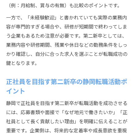
市転職術
（例：月給制、賞与の有無）も比較のポイントです。
転勤なし正社員求人を探すなら知っておきたい
一方で、「未経験歓迎」と書かれていても実際の業務内
こと
容が専門的すぎる場合や、研修が短期間で終わってしま
第二新卒が静岡で転勤なし求人を選ぶ際の
う企業もあるため注意が必要です。第二新卒としては、
注意点
業務内容や研修期間、残業や休日などの勤務条件をしっ
かり確認し、自分に合った求人を選ぶことが転職成功の
静岡市の地元密着型企業で働くメリットと
鍵となります。
は
未経験歓迎の正社員求人で転勤なしを叶え
正社員を目指す第二新卒の静岡転職活動ポ
る方法
イント
第二新卒に人気の転勤なし職種と静岡市の
傾向
静岡で正社員を目指す第二新卒が転職活動を成功させる
には、応募書類や面接で「なぜ地元で働きたいか」「正
長く働ける静岡求人の見極め方と第二新卒
社員として長く貢献したい理由」を明確に伝えることが
の心得
重要です。企業側は、将来的な定着率や成長意欲を重視
短い職歴でも安心して挑戦できる業界とは