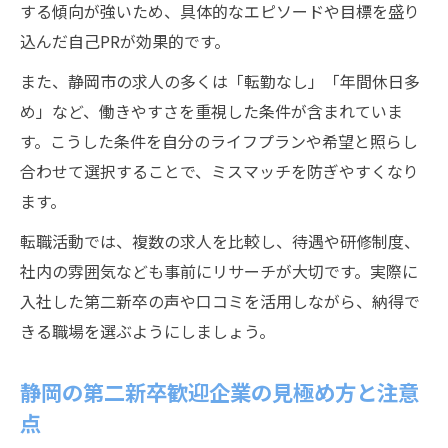
する傾向が強いため、具体的なエピソードや目標を盛り
第二新卒が短い職歴でも活躍できる業界の
込んだ自己PRが効果的です。
特徴
また、静岡市の求人の多くは「転勤なし」「年間休日多
静岡で未経験OK業界に転職するためのポイ
め」など、働きやすさを重視した条件が含まれていま
ント
す。こうした条件を自分のライフプランや希望と照らし
第二新卒が安心して選べる静岡市内の職種
合わせて選択することで、ミスマッチを防ぎやすくなり
一覧
ます。
職歴不問の静岡求人で新たなキャリアを築
転職活動では、複数の求人を比較し、待遇や研修制度、
く方法
社内の雰囲気なども事前にリサーチが大切です。実際に
未経験・短期職歴でも評価される静岡市業
入社した第二新卒の声や口コミを活用しながら、納得で
種とは
きる職場を選ぶようにしましょう。
静岡の第二新卒歓迎企業の見極め方と注意
点