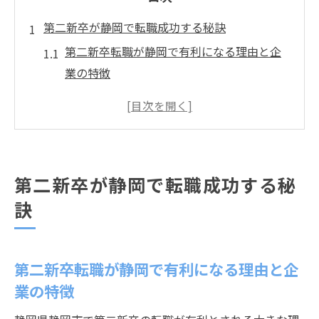
第二新卒が静岡で転職成功する秘訣
第二新卒転職が静岡で有利になる理由と企
業の特徴
未経験OK求人を狙う第二新卒の静岡転職戦
略とは
正社員を目指す第二新卒の静岡転職活動ポ
イント
第二新卒が静岡で転職成功する秘
静岡の第二新卒歓迎企業の見極め方と注意
訣
点
ワークライフバランス重視の静岡転職成功
法
第二新卒転職が静岡で有利になる理由と企
未経験歓迎の静岡市求人を選ぶコツ
業の特徴
第二新卒向け未経験歓迎求人の静岡市での