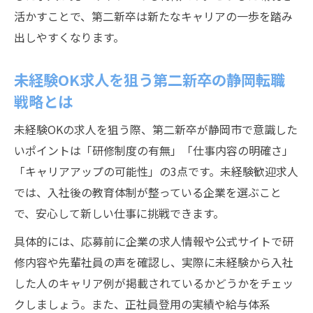
魅力
活かすことで、第二新卒は新たなキャリアの一歩を踏み
正社員を目指す第二新卒に静岡市でおすす
出しやすくなります。
めの業種
未経験OK求人を狙う第二新卒の静岡転職
第二新卒歓迎の静岡市企業で実現する働き
方改革
戦略とは
ワークライフバランス重視派必見の応募術
未経験OKの求人を狙う際、第二新卒が静岡市で意識した
第二新卒が静岡市で叶えるワークライフバ
いポイントは「研修制度の有無」「仕事内容の明確さ」
ランス実現法
「キャリアアップの可能性」の3点です。未経験歓迎求人
残業少なめ求人を選ぶ第二新卒の静岡市応
では、入社後の教育体制が整っている企業を選ぶこと
募ポイント
で、安心して新しい仕事に挑戦できます。
未経験OKで働きやすい静岡市求人の選び方
具体的には、応募前に企業の求人情報や公式サイトで研
第二新卒が静岡で見逃しがちな福利厚生の
修内容や先輩社員の声を確認し、実際に未経験から入社
チェック法
した人のキャリア例が掲載されているかどうかをチェッ
正社員採用で安定を目指す第二新卒の静岡
クしましょう。また、正社員登用の実績や給与体系