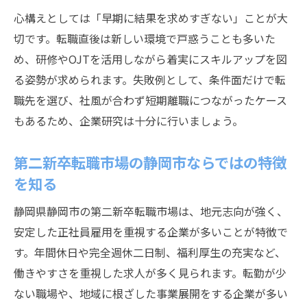
心構えとしては「早期に結果を求めすぎない」ことが大
ント
切です。転職直後は新しい環境で戸惑うことも多いた
未経験OK求人に応募する際の自己PR術
め、研修やOJTを活用しながら着実にスキルアップを図
第二新卒に求められる志望動機の伝え方
る姿勢が求められます。失敗例として、条件面だけで転
異業種未経験でも安心の研修制度の活かし
職先を選び、社風が合わず短期離職につながったケース
方
もあるため、企業研究は十分に行いましょう。
第二新卒が選ぶ地元企業の注目ポイント
第二新卒が重視する地元企業の選び方
第二新卒転職市場の静岡市ならではの特徴
静岡市企業の社風や成長環境を見抜く方法
を知る
研修やサポート制度が充実した職場の特徴
静岡県静岡市の第二新卒転職市場は、地元志向が強く、
第二新卒に人気の安定した雇用体制とは
安定した正社員雇用を重視する企業が多いことが特徴で
社員定着率が高い企業を探すコツ
す。年間休日や完全週休二日制、福利厚生の充実など、
働きやすさを重視した求人が多く見られます。転勤が少
ない職場や、地域に根ざした事業展開をする企業が多い