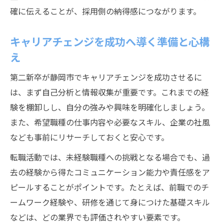
確に伝えることが、採用側の納得感につながります。
ワークライフバランス重視の職探し術
第二新卒が注目する静岡市の働きやすさと
キャリアチェンジを成功へ導く準備と心構
は
え
ワークライフバランス重視の求人の見極め
方
第二新卒が静岡市でキャリアチェンジを成功させるに
は、まず自己分析と情報収集が重要です。これまでの経
完全週休二日制や残業少なめの仕事を探す
験を棚卸しし、自分の強みや興味を明確化しましょう。
方法
また、希望職種の仕事内容や必要なスキル、企業の社風
職場選びで「働く環境」を重視するコツ
なども事前にリサーチしておくと安心です。
第二新卒が実感できる柔軟な勤務制度の特
転職活動では、未経験職種への挑戦となる場合でも、過
徴
去の経験から得たコミュニケーション能力や責任感をア
未経験からスタートできる静岡市転職法
ピールすることがポイントです。たとえば、前職でのチ
第二新卒未経験歓迎求人の見つけ方と活用
ームワーク経験や、研修を通じて身につけた基礎スキル
法
などは、どの業界でも評価されやすい要素です。
静岡市で未経験から始める転職成功のポイ