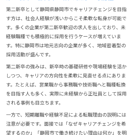
第二新卒が静岡市で取るべき転職戦略とは
第二新卒として静岡県静岡市でキャリアチェンジを目指
キャリアチェンジ成功に向けた情報収集の
す方は、社会人経験が浅いからこそ柔軟な転身が可能で
進め方
す。多くの企業が第二新卒歓迎の求人を出しており、未
第二新卒歓迎求人の探し方と選び方
経験職種でも積極的に採用を行うケースが増えていま
静岡市で企業選びに重視すべきポイント
す。特に静岡市は地元志向の企業が多く、地域密着型の
転職活動に役立つ自己分析と目標設定のコ
採用活動が盛んです。
ツ
第二新卒の強みは、新卒時の基礎研修や現場経験を活か
異業種転職を考える第二新卒必見のコツ
しつつ、キャリアの方向性を柔軟に見直せる点にありま
第二新卒が異業種転職で意識したいスキル
す。たとえば、営業職から事務職や技術職へと職種転換
業種未経験でも活かせる経験や強みとは
を目指す人も多く、実際に未経験から正社員として採用
される事例も目立ちます。
静岡市求人で求められる職種選びのポイン
ト
一方で、短期離職や経験不足による転職理由の説明には
新たな業界に踏み出すための面接対策法
注意が必要です。面接では「なぜキャリアチェンジを希
異業種転職で押さえるべき労働環境の違い
望するのか」「静岡市で働き続けたい理由は何か」を明