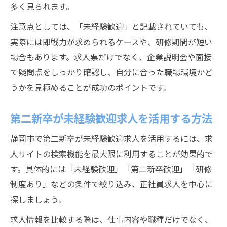
多く見られます。
ト
注意点としては、「未経験歓迎」と記載されていても、
働きやすさ重視の第二新卒歓迎求人を探す秘訣
実際には即戦力が求められるケースや、研修期間が短い
第二新卒歓迎求人で働きやすさを見極める
場合もあります。求人票だけでなく、企業説明会や面接
視点
で疑問点をしっかり確認し、自分に合った職場環境かど
ワークライフバランスが整う企業の特徴
うかを見極めることが成功のポイントです。
未経験から安心して働ける職場環境とは
第二新卒に優しい制度がある求人の探し方
第二新卒が未経験歓迎求人を活用する方法
残業少なめの第二新卒求人を見つける方法
静岡市で第二新卒が未経験歓迎求人を活用するには、求
静岡市で第二新卒が注目したい条件とは
人サイトの検索機能を最大限に利用することが効果的で
第二新卒歓迎求人で注目すべき勤務条件
す。具体的には「未経験歓迎」「第二新卒歓迎」「研修
正社員登用がある静岡市求人の選び方
制度あり」などの条件で絞り込み、正社員求人を中心に
第二新卒が重視する福利厚生のポイント
探しましょう。
未経験OK企業でのキャリア形成の魅力
求人情報を比較する際は、仕事内容や職種だけでなく、