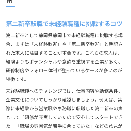
第二新卒が静岡市で求人サイトを活用する
コツ
未経験OKの第二新卒向け求人を見極める視
第二新卒転職で未経験職種に挑戦するコツ
点
第二新卒として静岡県静岡市で未経験職種に挑戦する場
第二新卒歓迎求人の最新トレンドを知る方
合、まずは「未経験歓迎」や「第二新卒歓迎」と明記さ
法
れた求人に注目することが重要です。これらの求人は、
静岡市で正社員求人を探す際の注意点
経験よりもポテンシャルや意欲を重視する企業が多く、
第二新卒が地元企業に注目する理由とは
研修制度やフォロー体制が整っているケースが多いのが
第二新卒向け正社員求人の選び方ガイド
特徴です。
未経験歓迎の第二新卒正社員求人選定術
未経験職種へのチャレンジでは、仕事内容や勤務条件、
第二新卒求人選びで重視するポイント解説
企業文化についてしっかり確認しましょう。例えば、実
際に未経験から営業職や事務職に転職した第二新卒の声
転勤なし勤務の正社員求人を探すコツ
として「研修が充実していたので安心してスタートでき
研修制度が充実した第二新卒求人の特徴
た」「職場の雰囲気が若手に合っていた」などの意見が
第二新卒に必要な福利厚生チェックポイン