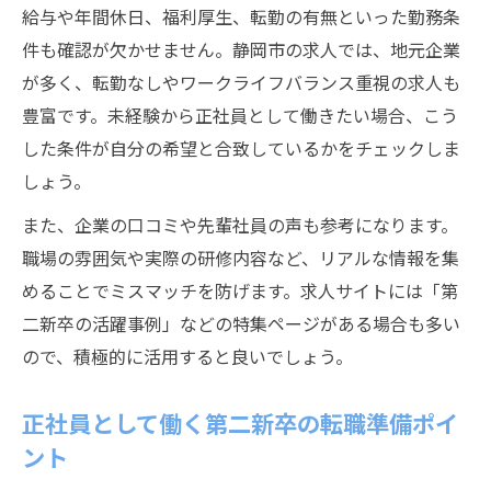
第二新卒が目指す転勤なしの働き方
給与や年間休日、福利厚生、転勤の有無といった勤務条
転勤なしや研修充実、第二新卒求人の魅力解説
件も確認が欠かせません。静岡市の求人では、地元企業
が多く、転勤なしやワークライフバランス重視の求人も
第二新卒転職で転勤なし求人の価値を知る
豊富です。未経験から正社員として働きたい場合、こう
研修制度が手厚い第二新卒求人の選び方
した条件が自分の希望と合致しているかをチェックしま
未経験歓迎企業でスキルアップを目指す方
しょう。
法
また、企業の口コミや先輩社員の声も参考になります。
第二新卒向け求人で安心して働くための工
職場の雰囲気や実際の研修内容など、リアルな情報を集
夫
めることでミスマッチを防げます。求人サイトには「第
地元で働く第二新卒の魅力とメリット
二新卒の活躍事例」などの特集ページがある場合も多い
ので、積極的に活用すると良いでしょう。
正社員として働く第二新卒の転職準備ポイ
ント