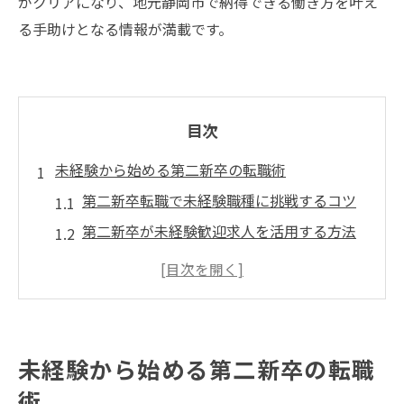
がクリアになり、地元静岡市で納得できる働き方を叶え
る手助けとなる情報が満載です。
目次
未経験から始める第二新卒の転職術
第二新卒転職で未経験職種に挑戦するコツ
第二新卒が未経験歓迎求人を活用する方法
正社員として働く第二新卒の転職準備ポイ
ント
学歴不問で第二新卒求人を選ぶメリット
第二新卒歓迎企業での働き方の特徴を知る
未経験から始める第二新卒の転職
静岡市で第二新卒に人気の求人の探し方
術