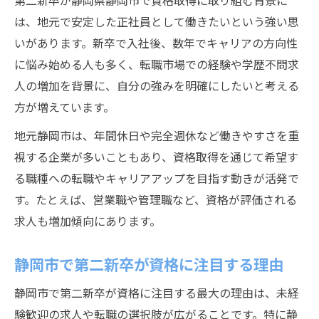
第二新卒が静岡県静岡市で資格取得に取り組む背景に
安定したキャリア形成に最適な資格とは
は、地元で安定した正社員として働きたいという強い思
静岡市勤務を希望する第二新卒の選択肢
いがあります。新卒で入社後、数年でキャリアの方向性
に悩み始める人も多く、転職市場での経験や学歴不問求
第二新卒が静岡市で選べる働き方の幅
人の増加を背景に、自分の強みを明確にしたいと考える
資格取得で広がる第二新卒の就職選択肢
方が増えています。
静岡市の第二新卒が重視する職場環境とは
地元静岡市は、年間休日や完全週休など働きやすさを重
未経験OK企業で第二新卒が活躍する理由
視する企業が多いこともあり、資格取得を通じて希望す
第二新卒が静岡市で長く働くための工夫
る職種への転職やキャリアアップを目指す動きが活発で
資格が第二新卒転職に与えるプラス効果
す。たとえば、営業職や管理職など、資格が評価される
第二新卒が資格取得で得られる転職の強み
求人も増加傾向にあります。
資格が第二新卒の転職成功率を高める理由
静岡市で評価される第二新卒の資格とは
静岡市で第二新卒が資格に注目する理由
資格取得による第二新卒のキャリアアップ
静岡市で第二新卒が資格に注目する最大の理由は、未経
事例
験歓迎の求人や転職の選択肢が広がることです。特に静