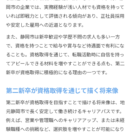
第二新卒が資格で差別化を図るポイント
岡市の企業では、実務経験が浅い人材でも資格を持って
未経験でも挑戦できる静岡市の働き方
いれば即戦力として評価される傾向があり、正社員採用
第二新卒が未経験から始める資格取得の道
や安定した雇用への近道となります。
静岡市で未経験OK職種へ挑戦する第二新卒
また、静岡市は新卒歓迎や学歴不問の求人も多い一方
第二新卒が資格を活かして成長する環境
で、資格を持つことで給与や賞与など待遇面で有利にな
ることも。資格取得を通じて、転職活動時に自信を持っ
未経験から資格取得で働き方を変える方法
てアピールできる材料を増やすことができる点も、第二
静岡市で第二新卒が描くキャリアの可能性
新卒が資格取得に積極的になる理由の一つです。
安定した将来を描くための資格戦略とは
第二新卒が考える資格取得の長期的戦略
第二新卒が資格取得を通じて描く将来像
静岡市で安定を目指す第二新卒の資格計画
第二新卒が資格取得を目指すことで描ける将来像は、地
将来を見据えた第二新卒の資格選びの視点
元静岡市で長く安定して働き続けるキャリアパスです。
資格取得で描く静岡市での安定キャリア
例えば、営業や管理職へのキャリアアップ、または未経
第二新卒が実践する資格取得のステップ
験職種への挑戦など、選択肢を増やすことが可能になり