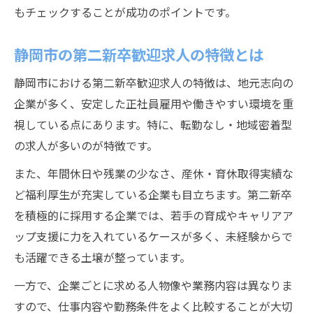
もチェックすることが成功のポイントです。
第二新卒が静岡市で正社員を目指す方法
転職活動で差がつく第二新卒の工夫
静岡市の第二新卒歓迎求人の特徴とは
面接でアピールする第二新卒ならではの強
静岡市における第二新卒歓迎求人の特徴は、地元志向の
み
企業が多く、安定した正社員雇用や働きやすい環境を重
正社員採用に繋げる第二新卒のコツ
視している点にあります。特に、転勤なし・地域密着型
静岡市の正社員求人で失敗しない対策
の求人が多いのが特徴です。
第二新卒が静岡市で活躍できる環境とは
また、年間休日や残業の少なさ、産休・育休取得実績な
第二新卒が成長できる静岡市の職場特徴
ど福利厚生が充実している企業も目立ちます。第二新卒
静岡市の第二新卒歓迎企業の魅力を解説
を積極的に採用する企業では、若手の育成やキャリアア
キャリアアップを目指す第二新卒の選択肢
ップ支援に力を入れているケースが多く、未経験からで
第二新卒が仕事で活躍するための環境条件
も活躍できる土壌が整っています。
静岡市で経験を積める第二新卒求人とは
一方で、企業ごとに求める人物像や業務内容は異なりま
すので、仕事内容や勤務条件をよく比較することが大切