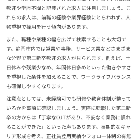
歓迎や学歴不問と記載された求人に注目しましょう。こ
安定志向なら静岡第二新卒転職を
れらの求人は、前職の経験や業界経験にとらわれず、人
第二新卒求人で安定を得る転職戦略
物重視で採用を行う傾向があります。
静岡で第二新卒が長く働くための条件
また、職種や業種の幅を広げて検索することも大切で
正社員転職を目指す第二新卒の考え方
す。静岡市内では営業や事務、サービス業などさまざま
静岡市の安定企業を見極める第二新卒法
な分野で第二新卒歓迎の求人が見られます。例えば、土
第二新卒求人で重視すべき安定ポイント
日休みや残業少なめ、年間休日多めといった働きやすさ
ワークライフ重視の求人選び方徹底解説
を重視した条件を加えることで、ワークライフバランス
第二新卒が実践するワークライフ充実術
も確保しやすくなります。
静岡市で第二新卒が選ぶべき求人基準
注意点としては、未経験可でも研修や教育体制が整って
残業が少ない第二新卒求人の探し方
いるかを事前に確認しましょう。実際に転職した第二新
第二新卒向け求人で休日制度に注目する
卒の方からは「丁寧なOJTがあり、不安なく業務に慣れ
柔軟な働き方が叶う第二新卒求人とは
ることができた」といった声もあります。長期的なキャ
リア形成を考え、正社員登用実績やフォロー体制の有無
正社員転職成功へ導く実践ポイント