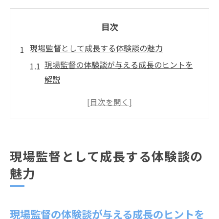
目次
現場監督として成長する体験談の魅力
現場監督の体験談が与える成長のヒントを
解説
現場監督ならではの実感と達成感を深掘り
する
静岡市現場監督体験談に学ぶ仕事のやりが
い
現場監督として成長する体験談の
現場監督体験談がキャリア形成に役立つ理
魅力
由
現場監督の体験談で知る魅力的な職場環境
とは
現場監督の体験談が与える成長のヒントを