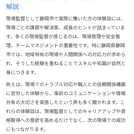
リアルな現場監督経験から学ぶ実践術
解説
現場監督の経験を活かす実践ポイントを解
現場監督として静岡市で実際に働いた方の体験談には、
説
現場ごとの課題や解決策、成長のヒントが詰まっていま
現場監督が現場で工夫した業務効率化の実
す。多くの現場監督が感じるのは、現場管理や安全管
例
理、チームマネジメントの重要性です。特に静岡県静岡
現場監督経験が現場改善にどう役立つのか
市では、地域特有の現場や人間関係への対応力が求めら
現場監督の体験談から学ぶ信頼構築の方法
れ、そうした経験を重ねることでスキルや知識が自然と
現場監督実践術で成果を出すコツとは
身につきます。
現場監督の苦悩を超えた成長ストーリー
例えば、現場でのトラブル対応や職人との信頼関係構築
現場監督の苦悩を乗り越える成長体験とは
に苦労した体験から、事前のコミュニケーションや情報
現場監督体験談が苦難を糧にする理由を探
共有の大切さを実感したという声も多く聞かれます。こ
る
れらの体験談は、現場監督としてのキャリアアップや資
現場監督の挫折と再起がもたらす成長力
格取得への意欲を高めるだけでなく、次の現場での成功
にもつながります。
現場監督としての葛藤を乗り越えた実例紹