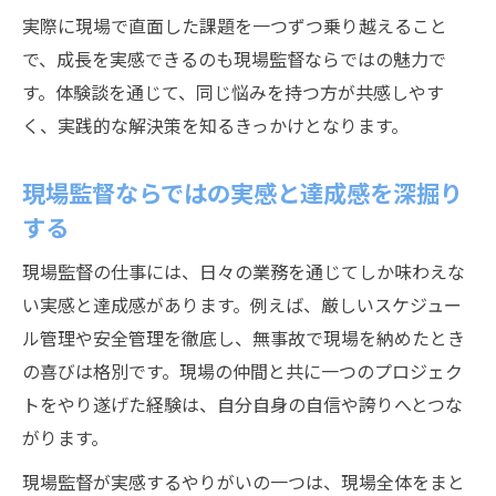
介
実際に現場で直面した課題を一つずつ乗り越えること
現場監督の課題克服がキャリア形成に直結
で、成長を実感できるのも現場監督ならではの魅力で
す。体験談を通じて、同じ悩みを持つ方が共感しやす
地域で輝く現場監督の仕事観を探る
く、実践的な解決策を知るきっかけとなります。
現場監督体験談が語る地域密着の働き方
現場監督が地域で活躍する理由と誇り
現場監督ならではの実感と達成感を深掘り
現場監督の仕事観が地域に与える影響とは
する
現場監督体験談で知る地域貢献の実感
現場監督の仕事には、日々の業務を通じてしか味わえな
現場監督が感じた地元現場のやりがい
い実感と達成感があります。例えば、厳しいスケジュー
実体験を通じた現場監督の信頼構築法
ル管理や安全管理を徹底し、無事故で現場を納めたとき
現場監督体験談で見る信頼関係の築き方
の喜びは格別です。現場の仲間と共に一つのプロジェク
現場監督が現場で大切にした信頼獲得術
トをやり遂げた経験は、自分自身の自信や誇りへとつな
現場監督体験談が語る職人との連携の極意
がります。
現場監督の実体験で学ぶチームワーク強化
現場監督が実感するやりがいの一つは、現場全体をまと