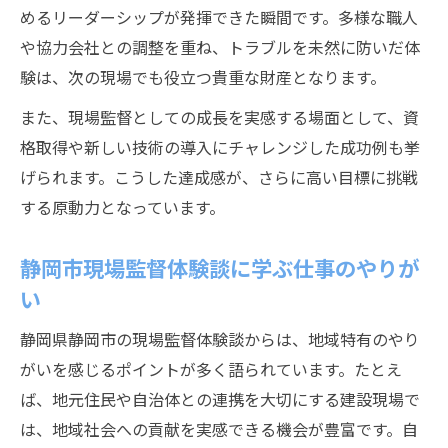
法
めるリーダーシップが発揮できた瞬間です。多様な職人
現場監督が現場で信頼されるための心構え
や協力会社との調整を重ね、トラブルを未然に防いだ体
資格取得で現場監督が広げる可能性とは
験は、次の現場でも役立つ貴重な財産となります。
現場監督体験談から学ぶ資格取得の重要性
また、現場監督としての成長を実感する場面として、資
現場監督が資格取得で得た成長実感を紹介
格取得や新しい技術の導入にチャレンジした成功例も挙
現場監督体験談が示すキャリアアップの道
げられます。こうした達成感が、さらに高い目標に挑戦
する原動力となっています。
現場監督の資格取得挑戦が現場に及ぼす効
果
静岡市現場監督体験談に学ぶ仕事のやりが
現場監督体験談で知る資格勉強の工夫点
い
静岡県静岡市の現場監督体験談からは、地域特有のやり
がいを感じるポイントが多く語られています。たとえ
ば、地元住民や自治体との連携を大切にする建設現場で
は、地域社会への貢献を実感できる機会が豊富です。自