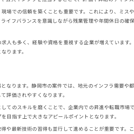
専門知識を伸ばしたい方に土木の道
、現場での信頼を築くことも重要です。これにより、ミス
土木施工管理で専門知識を深める方法
クライフバランスを意識しながら残業管理や年間休日の確
土木分野で注目される最新技術の動向
現場経験から学ぶ土木の専門性とは
の求人も多く、経験や資格を重視する企業が増えています
土木資格勉強で押さえておくべきポイント
となります。
成長を実感できる土木施工管理の勉強法
ワークライフバランスも叶う土木の働き方
土木施工管理で両立できる働き方改革
器となります。静岡市の案件では、地元のインフラ需要や
土木分野で実現する理想の働き方とは
して評価されやすくなります。
土木現場の勤務環境とストレスの軽減法
としてのスキルを磨くことで、企業内での昇進や転職市場
ワークライフバランスを重視した土木求人
プを目指す上で大きなアピールポイントとなります。
土木施工管理で活かせる柔軟な勤務制度
取得や最新技術の習得も並行して進めることが重要です。
施工管理の現場経験が活かされる瞬間