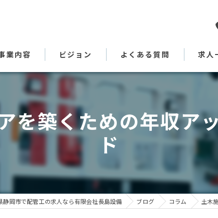
事業内容
ビジョン
よくある質問
求人
代表あいさつ
アを築くための年収ア
ド
県静岡市で配管工の求人なら有限会社長島設備
ブログ
コラム
土木