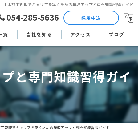
土木施工管理でキャリアを築くための年収アップと専門知識習得ガイド
054-285-5636
採用申込
一覧
当社を知る
アクセス
ブログ
土木作業員
コラム
ップと専門知識習得ガイ
現場監督
未経験
直行直帰
週休二日制
施工管理でキャリアを築くための年収アップと専門知識習得ガイド