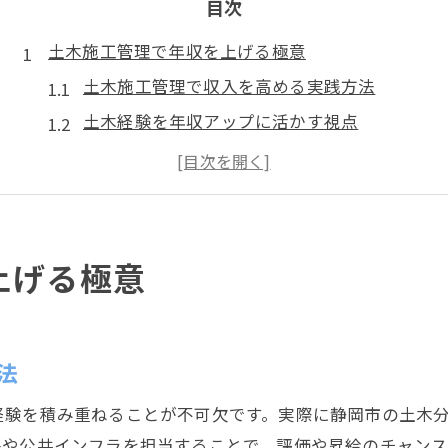
目次
土木施工管理で年収を上げる極意
土木施工管理で収入を高める実践方法
土木経験を年収アップに活かす視点
土木分野で評価されるスキルとは何か
年収向上に役立つ土木資格取得の重要性
土木施工管理で転職時に有利な条件とは
静岡市の土木キャリア成功法とは
上げる極意
土木施工管理の現場で求められる力
静岡市で土木分野が注目される理由
地域需要に応じた土木キャリアの築き方
法
土木施工管理の求人動向と転職成功例
経験を積み重ねることが不可欠です。実際に静岡市の土木
土木で信頼される技術者になるコツ
件や公共インフラを担当することで、評価や昇給のチャンス