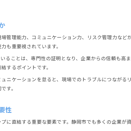
土木施工管理で現場経験が評価される場面
土木現場で発揮できる実務力とは何か
か
経験を活かした土木キャリアの広げ方
現場管理能力、コミュニケーション力、リスク管理力など
土木施工管理技士が身につける現場対応力
整力も重要視されています。
土木分野で経験が収入増に直結する理由
ていることは、専門性の証明となり、企業からの信頼も高
土木分野でキャリアアップを実現する道筋
直結するポイントです。
土木施工管理で目指すキャリアパス設計
ミュニケーションを怠ると、現場でのトラブルにつながる
キャリアアップに役立つ土木業界の知識
切です。
土木分野での昇進を実現する行動とは
土木施工管理で転職を有利に進める術
要性
土木キャリアを伸ばすための自己研鑽法
ップに直結する重要な要素です。静岡市でも多くの企業が