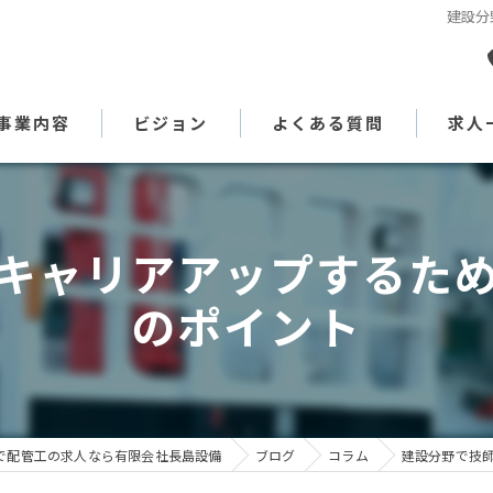
建設分
事業内容
ビジョン
よくある質問
求人
代表あいさつ
キャリアアップするた
のポイント
で配管工の求人なら有限会社長島設備
ブログ
コラム
建設分野で技