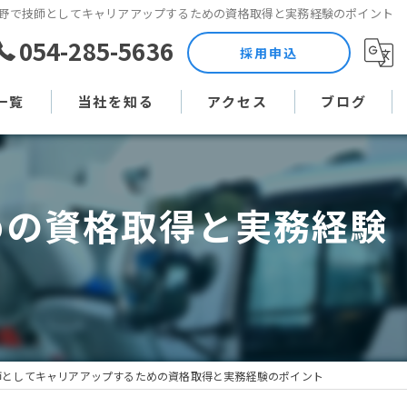
野で技師としてキャリアアップするための資格取得と実務経験のポイント
054-285-5636
採用申込
一覧
当社を知る
アクセス
ブログ
土木作業員
コラム
めの資格取得と実務経験
現場監督
未経験
直行直帰
週休二日制
師としてキャリアアップするための資格取得と実務経験のポイント