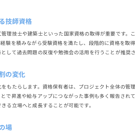
建設分野で実践力を磨く現場経験の積み方
る技師資格
建設技師の実務経験が資格取得に直結する理由
現場経験を活かして建設技師として成長する方法
工管理技士や建築士といった国家資格の取得が重要です。
建設技師の実務経験がキャリア形成に与える影響
務経験を積みながら受験資格を満たし、段階的に資格を取
施工管理技士資格がもたらす強みを解説
策として過去問題の反復や勉強会の活用を行うことが推奨
建設技師が知っておきたい施工管理技士の強み
割の変化
建設業界で評価される施工管理技士資格の魅力
建設技師視点でみる施工管理技士資格のメリット
化をもたらします。資格保有者は、プロジェクト全体の管
建設技師のキャリアを支える施工管理技士資格
ことで昇進や給与アップにつながった事例も多く報告され
施工管理技士資格が建設技師に与える信頼性
できる立場へと成長することが可能です。
建設業の国家資格一覧を徹底比較
建設技師が取得可能な国家資格を比較検討
の場