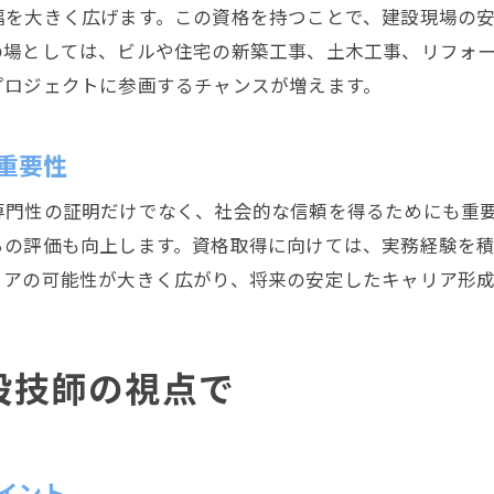
建設分野で目指せる主要国家資格の特徴
幅を大きく広げます。この資格を持つことで、建設現場の
建設技師が知るべき資格一覧表の活用法
の場としては、ビルや住宅の新築工事、土木工事、リフォ
建設技師におすすめの国家資格ランキング
プロジェクトに参画するチャンスが増えます。
建設業国家資格の難易度と実用性を整理
現場で求められる建設技師のスキルアップ術
重要性
建設技師が現場で磨くべき必須スキル
専門性の証明だけでなく、社会的な信頼を得るためにも重
建設分野で役立つ建設技師のスキル向上法
らの評価も向上します。資格取得に向けては、実務経験を
建設技師の現場対応力を高める実践ポイント
リアの可能性が大きく広がり、将来の安定したキャリア形
建設技師のための自己成長戦略と実例紹介
建設技師が現場で評価される理由とスキル
設技師の視点で
イント