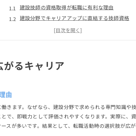
建設技師の資格取得が転職に有利な理由
建設分野でキャリアアップに直結する技師資格
建設技師の資格がもたらす年収と役割の変化
施工管理技士資格と建設技師の活躍の場
建設技師として国家資格を取得する重要性
資格選びに迷うなら建設技師の視点で
広がるキャリア
建設技師が資格選びで重視すべきポイント
建設分野の資格一覧表で技師資格を比較
建設技師視点で考える国家資格の選び方
理由
建設技師が持つべき施工管理技士資格とは
に働きます。なぜなら、建設分野で求められる専門知識や
建設業で活躍するための資格取得アドバイス
ことで、即戦力として評価されやすくなります。実際に、
建設分野で活躍するための実務経験とは
ケースが多いです。結果として、転職活動時の選択肢が広
建設技師に求められる実務経験の内容と意義