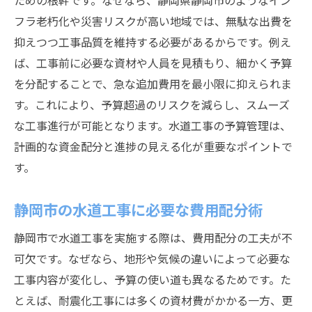
ための根幹です。なぜなら、静岡県静岡市のようなイン
水道建設維持課の資金計画支援の実際
フラ老朽化や災害リスクが高い地域では、無駄な出費を
抑えつつ工事品質を維持する必要があるからです。例え
中島浄化センターと資金計画の役割
ば、工事前に必要な資材や人員を見積もり、細かく予算
予算管理が難しい水道工事のポイントとは
を分配することで、急な追加費用を最小限に抑えられま
水道工事の予算管理が複雑化する理由を解
す。これにより、予算超過のリスクを減らし、スムーズ
説
な工事進行が可能となります。水道工事の予算管理は、
水道管路課が直面する予算配分の課題
計画的な資金配分と進捗の見える化が重要なポイントで
予算超過を防ぐための水道工事管理術
す。
静岡市組織図から見る水道工事の連携体制
水道工事における見積と実際費用の差を縮
静岡市の水道工事に必要な費用配分術
める
静岡市で水道工事を実施する際は、費用配分の工夫が不
予算不足時に活かせる水道工事調整術
可欠です。なぜなら、地形や気候の違いによって必要な
静岡市の水道事業における最新動向を知る
工事内容が変化し、予算の使い道も異なるためです。た
水道工事における最新技術導入の流れ
とえば、耐震化工事には多くの資材費がかかる一方、更