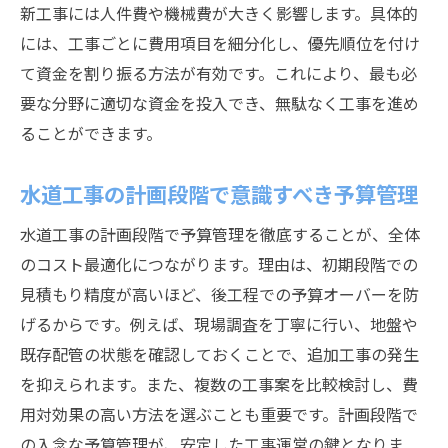
新工事には人件費や機械費が大きく影響します。具体的
静岡市の公営水道経営方針の変化に注目
には、工事ごとに費用項目を細分化し、優先順位を付け
耐震化推進と水道工事予算配分の現状
て資金を割り振る方法が有効です。これにより、最も必
下水道事業と連動した水道工事の最前線
要な分野に適切な資金を投入でき、無駄なく工事を進め
中島浄化センターの新たな取組み事例解説
ることができます。
水道工事分野で進むDXと組織再編の動き
水道工事予算に強くなるための実践知識
水道工事の計画段階で意識すべき予算管理
水道工事予算シミュレーションの進め方
水道工事の計画段階で予算管理を徹底することが、全体
水道工事コスト見直しで得られる効果
のコスト最適化につながります。理由は、初期段階での
企業管理者による予算計画の重要ポイント
見積もり精度が高いほど、後工程での予算オーバーを防
静岡市水道計画課活用の具体的手順
げるからです。例えば、現場調査を丁寧に行い、地盤や
既存配管の状態を確認しておくことで、追加工事の発生
水道工事に役立つ減免制度の基礎知識
を抑えられます。また、複数の工事案を比較検討し、費
静岡市役所のサポートを最大限に活かす方
用対効果の高い方法を選ぶことも重要です。計画段階で
法
の入念な予算管理が、安定した工事運営の鍵となりま