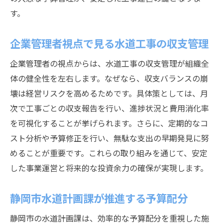
災害対策も視野に入れた水道工事予算管理
す。
水道工事予算と災害対策の両立のコツ
耐震水道工事の費用計画と予算管理法
企業管理者視点で見る水道工事の収支管理
災害時にも強い水道工事の資金計画事例
企業管理者の視点からは、水道工事の収支管理が組織全
静岡市下水道との連携による災害予算対策
体の健全性を左右します。なぜなら、収支バランスの崩
水道管路課が担う災害対応の予算運用
壊は経営リスクを高めるためです。具体策としては、月
予算計画に反映する災害リスク評価の方法
次で工事ごとの収支報告を行い、進捗状況と費用消化率
水道計画課と連携した予算配分の工夫
を可視化することが挙げられます。さらに、定期的なコ
水道計画課と共に進める予算配分事例
スト分析や予算修正を行い、無駄な支出の早期発見に努
めることが重要です。これらの取り組みを通じて、安定
静岡市水道工事における連携予算管理術
した事業運営と将来的な投資余力の確保が実現します。
水道建設維持課との協働で成果を高める方
法
静岡市水道計画課が推進する予算配分
公営企業管理者の視点で予算配分を考える
静岡市の水道計画課は、効率的な予算配分を重視した施
下水道部門と協力した予算最適化の実践