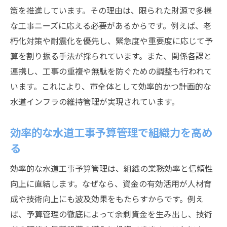
策を推進しています。その理由は、限られた財源で多様
静岡市役所全体で実現する予算配分改革
な工事ニーズに応える必要があるからです。例えば、老
将来に備える静岡市の水道インフラ維持術
朽化対策や耐震化を優先し、緊急度や重要度に応じて予
水道工事予算で実現するインフラ長寿命化
算を割り振る手法が採られています。また、関係各課と
静岡市の水道インフラ維持管理の最前線
連携し、工事の重複や無駄を防ぐための調整も行われて
水道管更新と予算計画のバランスの取り方
います。これにより、市全体として効率的かつ計画的な
下水道連携によるインフラ維持の新戦略
水道インフラの維持管理が実現されています。
将来を見据えた水道工事資金計画術
効率的な水道工事予算管理で組織力を高め
持続可能な水道工事予算運用の実践例
る
効率的な水道工事予算管理は、組織の業務効率と信頼性
向上に直結します。なぜなら、資金の有効活用が人材育
成や技術向上にも波及効果をもたらすからです。例え
ば、予算管理の徹底によって余剰資金を生み出し、技術