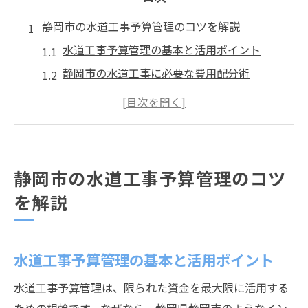
静岡市の水道工事予算管理のコツを解説
水道工事予算管理の基本と活用ポイント
静岡市の水道工事に必要な費用配分術
水道工事の計画段階で意識すべき予算管理
企業管理者視点で見る水道工事の収支管理
静岡市水道計画課が推進する予算配分
効率的な水道工事予算管理で組織力を高め
静岡市の水道工事予算管理のコツ
る
を解説
水道工事で安心を守る静岡市の資金計画
水道工事資金計画の重要な考え方とは
水道工事予算管理の基本と活用ポイント
災害に強い水道工事のための資金確保策
静岡市役所と連携した水道工事資金管理法
水道工事予算管理は、限られた資金を最大限に活用する
下水道整備と連動する水道工事予算戦略