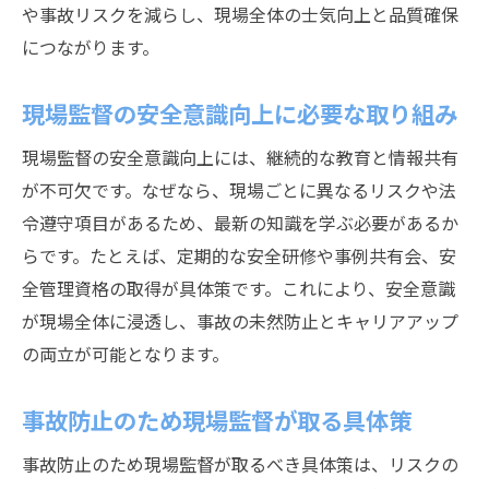
現場監督の安全管理力を高める資格とは
や事故リスクを減らし、現場全体の士気向上と品質確保
につながります。
現場監督が取得すべき資格の選び方
資格取得が現場監督の安全意識を強化
現場監督の安全意識向上に必要な取り組み
現場監督の資格取得体験談から学ぶ
現場監督の安全意識向上には、継続的な教育と情報共有
現場監督が安全管理で活かせる知識
が不可欠です。なぜなら、現場ごとに異なるリスクや法
資格取得後の現場監督の変化を実感
令遵守項目があるため、最新の知識を学ぶ必要があるか
現場監督が知るべき静岡市の安全管理ポイント
らです。たとえば、定期的な安全研修や事例共有会、安
現場監督が把握すべき静岡市の安全基準
全管理資格の取得が具体策です。これにより、安全意識
静岡市で現場監督が直面する現場課題
が現場全体に浸透し、事故の未然防止とキャリアアップ
現場監督が地元特有の安全対策を学ぶ
の両立が可能となります。
静岡市の現場監督として実践する工夫
事故防止のため現場監督が取る具体策
現場監督による静岡市の事故防止策
地域特有の現場監督安全管理の秘訣
事故防止のため現場監督が取るべき具体策は、リスクの