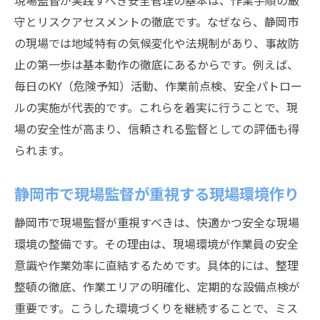
現場監督が実践すべき安全管理の基本は、作業手順の厳
安全意識が現場監督の昇進につながる仕組
守とリスクアセスメントの徹底です。なぜなら、静岡市
み
の現場では地域特有の気候変化や法規制があり、事故防
止の第一歩は基本動作の徹底にあるからです。例えば、
現場監督として高収入を目指すために
毎日のKY（危険予知）活動、作業前点検、安全パトロー
未経験から現場監督へ安全管理で差をつける道
ルの実施が代表的です。これらを着実に行うことで、現
未経験者が現場監督で活躍するための安全
場の安全性が高まり、信頼される監督としての評価も得
管理
られます。
現場監督に求められる基礎と実践力とは
現場監督が新たな現場で信頼を得る方法
静岡市で現場監督が重視する現場環境作り
安全管理で現場監督の成長スピードが変わ
静岡市で現場監督が重視すべきは、快適かつ安全な現場
る
環境の整備です。その理由は、現場環境が作業員の安全
未経験からの現場監督成功事例に学ぶ
意識や作業効率に直結するためです。具体的には、整理
現場監督として初現場で注意すべき点
整頓の徹底、作業エリアの明確化、定期的な設備点検が
資格取得で実現する現場監督の安全管理力
重要です。こうした環境づくりを継続することで、ミス