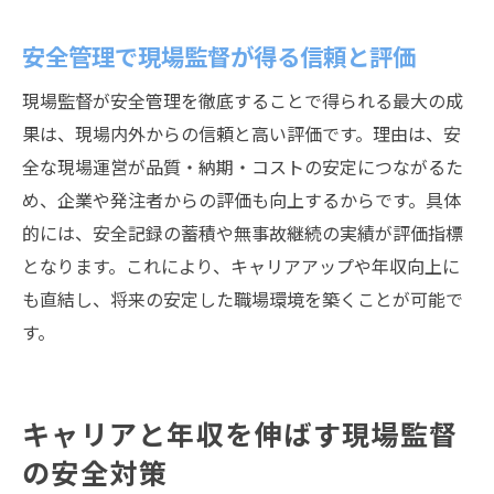
現場監督が安全管理で得るキャリアの伸び
安全管理で現場監督が得る信頼と評価
静岡市で現場監督として安定した未来をつかむ
現場監督が安全管理を徹底することで得られる最大の成
現場監督が静岡市で安定就職を目指すポイ
果は、現場内外からの信頼と高い評価です。理由は、安
ント
全な現場運営が品質・納期・コストの安定につながるた
現場監督として長く働くための安全管理術
め、企業や発注者からの評価も向上するからです。具体
静岡市内で現場監督が選ばれる理由
的には、安全記録の蓄積や無事故継続の実績が評価指標
現場監督が安定した職場を見極めるコツ
となります。これにより、キャリアアップや年収向上に
現場監督の将来性を支える安全意識の重要
も直結し、将来の安定した職場環境を築くことが可能で
性
す。
静岡市の現場監督が描く理想のキャリア像
キャリアと年収を伸ばす現場監督
の安全対策