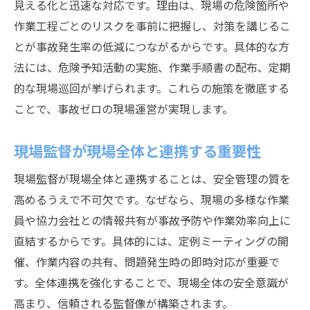
高卒でも目指せる現場監督と安全管理の実践法
見える化と迅速な対応です。理由は、現場の危険箇所や
作業工程ごとのリスクを事前に把握し、対策を講じるこ
高卒から現場監督になる安全管理の道
とが事故発生率の低減につながるからです。具体的な方
現場監督に必要なスキルは学歴以上に重要
法には、危険予知活動の実施、作業手順書の配布、定期
現場監督として高卒でも活躍できる理由
的な現場巡回が挙げられます。これらの施策を徹底する
安全管理で高卒現場監督が信頼を得る方法
ことで、事故ゼロの現場運営が実現します。
現場監督の先輩が語る高卒からの実践例
高卒現場監督が安全管理で差をつけるコツ
現場監督が現場全体と連携する重要性
現場監督の年収アップに直結する安全管理術
現場監督が現場全体と連携することは、安全管理の質を
現場監督が年収を上げる安全管理の工夫
高めるうえで不可欠です。なぜなら、現場の多様な作業
安全管理が現場監督の評価基準になる理由
員や協力会社との情報共有が事故予防や作業効率向上に
現場監督が給与アップのために実践する施
直結するからです。具体的には、定例ミーティングの開
策
催、作業内容の共有、問題発生時の即時対応が重要で
す。全体連携を強化することで、現場全体の安全意識が
現場監督の収入に影響する安全管理の要素
高まり、信頼される監督像が構築されます。
年収アップを狙う現場監督の実践事例