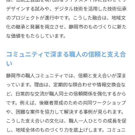
デザインする試みや、デジタル技術を活用した技術伝承
案
のプロジェクトが進行中です。こうした融合は、地域文
地域課題解決に挑む職人たちの取り組み
化の継承と発展を両立させ、静岡市のものづくりに新た
静岡市の職人文化が今注目される背景
な価値をもたらしています。
現代社会で再評価される職人文化の意義
伝統と地域性が支える静岡市の職人精神
コミュニティで深まる職人の信頼と支え合
職人文化が次世代に与える影響と役割
い
市民と職人の繋がりが文化形成へ与える力
静岡市の職人コミュニティでは、信頼と支え合いが深ま
持続可能な地域社会を築く職人の存在感
っています。理由は、定期的な顔合わせや情報交換会な
静岡市の歴史に根ざした職人文化の魅力
ど、日常的な交流が職人同士の信頼関係を強化するから
協力体制で進化する現代の職人ネットワーク
です。例えば、後継者育成のための共同ワークショップ
職人同士の協力体制が進化を促す仕組み
や、困難な案件を協力して解決する事例が見られます。
こうした支え合いの文化は、職人一人ひとりの成長を促
現代職人ネットワークが拡大する背景とは
し、地域全体のものづくり力を底上げします。コミュニ
情報共有が加速させる職人技術の発展