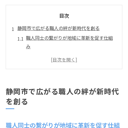
目次
静岡市で広がる職人の絆が新時代を創る
職人同士の繋がりが地域に革新を促す仕組
み
静岡市の職人ネットワークが生む新たな挑
戦
伝統技術と現代職人が築く新時代の価値観
コミュニティで深まる職人の信頼と支え合
静岡市で広がる職人の絆が新時代
い
を創る
職人交流が生む静岡市のものづくりの強み
地元企業と職人の協働がもたらす未来像
伝統と革新が交差する職人の現場最前線
職人同士の繋がりが地域に革新を促す仕組