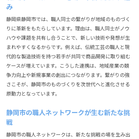
伝統工芸と最新技術が融合する職人の現場
み
職人の経験が生み出す独自のものづくり手
静岡県静岡市では、職人同士の繋がりが地域のものづく
法
りに革新をもたらしています。理由は、職人同士がノウ
若手職人が挑む新たな技術と伝統継承の今
ハウや課題を共有し合うことで、新しい技術や発想が生
革新的な発想で広がる職人コミュニティの
まれやすくなるからです。例えば、伝統工芸の職人と現
力
代的な製造技術を持つ若手が共同で商品開発に取り組む
静岡市の職人現場で見える未来への挑戦姿
ケースが増えています。こうした連携は、地域産業の競
勢
争力向上や新規事業の創出につながります。繋がりの強
さこそが、静岡市のものづくりを次世代へと進化させる
現場発信の職人ネットワークが拓く可能性
原動力となっています。
技術交流から見える静岡市ものづくり力
職人の技術交流が育む地域産業の競争力
静岡市の職人ネットワークが生む新たな挑
異分野職人とのコラボレーションがもたら
戦
す効果
静岡市の職人ネットワークは、新たな挑戦の場を生み出
ものづくり現場で進む知識共有の実例紹介