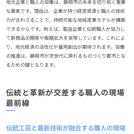
地元企業と職人の協働は、静岡市の未来を切り拓く重要
持続可能な地域発展と職人の役割の変化
な要素です。理由は、企業が持つ経営資源と職人の技術
教育と連携した職人技術の普及活動
力が合わさることで、持続可能な地域産業モデルが構築
地域資源と職人の融合で描く未来像
できるからです。例えば、製造企業と伝統職人が協力し
職人文化が導く静岡市の新たな発展軸
て新商品の開発や販路拡大を実現しています。これによ
り、地元経済の活性化や雇用創出が期待されます。協働
の推進は、静岡市が次世代に誇れるものづくり都市とな
るための鍵となります。
伝統と革新が交差する職人の現場
最前線
伝統工芸と最新技術が融合する職人の現場