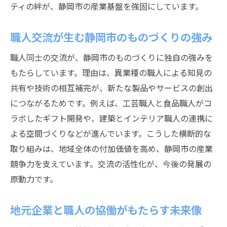
ティの絆が、静岡市の産業基盤を強固にしています。
地域外職人との連携が生む新たな可能性
職人ネットワークで広がる事業の展望
職人交流が生む静岡市のものづくりの強み
職人コミュニティが生み出す学びの場
職人同士の交流が、静岡市のものづくりに独自の強みを
職人の交流が生む地域活性化の可能性を探る
もたらしています。理由は、異業種の職人による知見の
交流イベントが職人と地域を繋ぐ架け橋に
共有や技術の相互補完が、新たな製品やサービスの創出
職人が主導するまちづくり活動の実態
につながるためです。例えば、工芸職人と食品職人がコ
観光と連携した職人交流の魅力と発展性
ラボしたギフト開発や、建築とインテリア職人の連携に
地域活性化を導く職人の新たな役割とは
よる空間づくりなどが進んでいます。こうした横断的な
取り組みは、地域全体の付加価値を高め、静岡市の産業
住民と職人の対話が生むコミュニティ変革
競争力を支えています。交流の活性化が、今後の発展の
交流から始まる地域経済の持続的成長
原動力です。
未来へ受け継ぐ静岡市の職人精神と地域発展
次世代に繋げる職人精神の伝承と工夫
地元企業と職人の協働がもたらす未来像
地元若者が担う新たな職人の挑戦とは