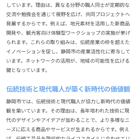
しています。理由は、異なる分野の職人同士が定期的な
技術伝承とイノベーションの両立を目指し
交流や勉強会を通じて視野を広げ、共同プロジェクトへ
て
発展するからです。例えば、地元素材を活用した新商品
職人ネットワークが支える静岡市の製造現
開発や、観光客向け体験型ワークショップの実施が挙げ
場
られます。これらの取り組みは、伝統産業の枠を超えた
地域全体で高まる職人技術の新しい価値
イノベーションを促し、静岡市の産業活性化に寄与して
職人たちの繋がりが地域産業を動かす理由
います。ネットワークの活用が、地域の可能性を広げる
職人の連携が生み出す地域産業の持続可能
鍵となっています。
性
伝統技術と現代職人が築く新時代の価値観
ネットワーク構築がもたらす産業の活性化
事例
静岡市では、伝統技術と現代職人が協力し新時代の価値
職人同士の助け合いが産業界に与える影響
観を築いています。その理由は、長年培われた技術に現
静岡市産業を支える職人の協力体制の重要
代のデザインやアイデアが加わることで、より多様なニ
性
ーズに応える商品やサービスが生まれるからです。例え
ば、伝統工芸品を現代的なライフスタイルに合わせてリ
多様な分野の職人連携が生む新たな価値提