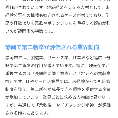
評価がされています。地域経済を支える人材として、未
静岡 第二新卒の転職で重視したいスキルア
経験分野への挑戦も歓迎されるケースが増えており、学
ップ
歴や経験よりも意欲やポテンシャルを重視する傾向が強
ワークライフバランス重視の企業選びポイント
いのが静岡市の特徴です。
第二新卒が静岡市で重視したい働きやすさ
の条件
静岡で第二新卒が評価される業界動向
静岡 第二新卒が選ぶワークライフバランス
静岡市では、製造業、サービス業、IT業界など幅広い分
重視企業の特徴
野で第二新卒の採用が進んでいます。特に、地元企業が
第二新卒とは違う職場での生活充実ポイン
重視するのは「長期的に働く意志」と「地元への貢献意
ト
欲」です。ITやサービス業界では、未経験からでも研修
静岡市で第二新卒が休暇や福利厚生を確認
制度を整え、第二新卒が成長できる環境を提供する企業
する方法
が増加しています。業界ごとに求める人物像は異なりま
第二新卒が失敗しない企業選びの判断基準
すが、共通して「柔軟性」や「チャレンジ精神」が評価
静岡 第二新卒に合う働き方とその見極め方
される傾向にあります。