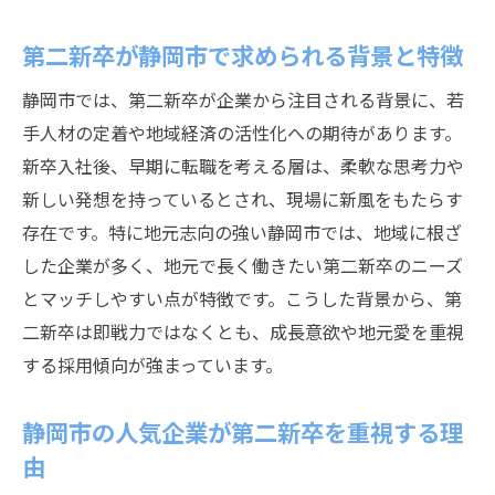
理想の働き方を叶える第二新卒の選択肢
第二新卒が静岡市で実現できる働き方の種
第二新卒が静岡市で求められる背景と特徴
類
静岡市では、第二新卒が企業から注目される背景に、若
静岡 第二新卒が選ぶワークライフバランス
手人材の定着や地域経済の活性化への期待があります。
重視の職場
新卒入社後、早期に転職を考える層は、柔軟な思考力や
第二新卒として未経験職種への転職の可能
新しい発想を持っているとされ、現場に新風をもたらす
性
存在です。特に地元志向の強い静岡市では、地域に根ざ
静岡市で第二新卒に適した求人の見つけ方
した企業が多く、地元で長く働きたい第二新卒のニーズ
第二新卒とは違う働き方への挑戦ポイント
とマッチしやすい点が特徴です。こうした背景から、第
二新卒は即戦力ではなくとも、成長意欲や地元愛を重視
静岡 第二新卒の働き方選択肢とそのメリッ
する採用傾向が強まっています。
ト
第二新卒として静岡市の人気企業を目指すには
静岡市の人気企業が第二新卒を重視する理
第二新卒が静岡市の人気企業に転職する方
由
法