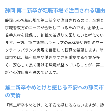
未経験から挑戦する第二新卒の転職成功例
静岡 第二新卒が転職市場で注目される理由
第二新卒が静岡市で未経験転職に成功する
秘訣
静岡市の転職市場で第二新卒が注目されるのは、企業と
静岡 第二新卒の未経験歓迎企業を探すポイ
求職者双方のニーズが合致しているためです。企業側は
ント
若手人材を確保し、組織の若返りを図りたいと考えてい
第二新卒とは無関係な職種にも挑戦可能な
ます。一方、第二新卒はキャリアの再構築や理想のワー
理由
クライフバランス実現を目指して転職を希望します。静
岡市では、福利厚生や働きやすさを重視する企業が多
静岡市で第二新卒が評価されるスキルと経
く、安心して長く働ける環境が整っていることが、第二
験
新卒の注目度を高めています。
未経験職種に転職した第二新卒の実体験紹
介
第二新卒やめとけと感じる不安への静岡市
静岡 第二新卒が持つ強みを活かした転職事
の実情
例
「第二新卒やめとけ」と不安を感じる方もいますが、静
静岡市で第二新卒が知っておきたい転職事情