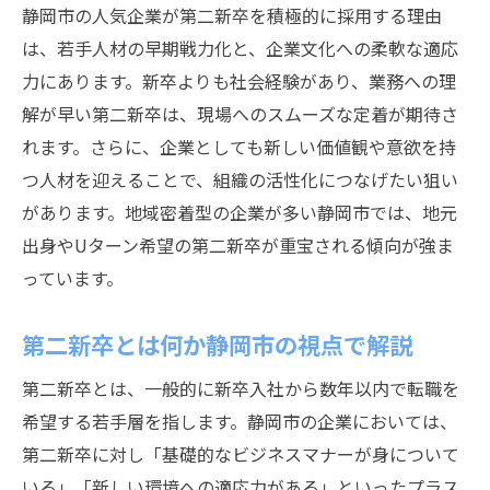
静岡市の人気企業が第二新卒を積極的に採用する理由
静岡 第二新卒に必要な企業研究の進め方
は、若手人材の早期戦力化と、企業文化への柔軟な適応
第二新卒が静岡市で重視すべき企業選び基
力にあります。新卒よりも社会経験があり、業務への理
準
解が早い第二新卒は、現場へのスムーズな定着が期待さ
静岡市で第二新卒が人気企業に受かるため
れます。さらに、企業としても新しい価値観や意欲を持
の準備
つ人材を迎えることで、組織の活性化につなげたい狙い
第二新卒とは違う視点で見る選考対策
があります。地域密着型の企業が多い静岡市では、地元
静岡 第二新卒のための応募書類アピール術
出身やUターン希望の第二新卒が重宝される傾向が強ま
安定と成長を両立したい第二新卒必見の転職術
っています。
第二新卒が静岡市で安定を得る転職のコツ
第二新卒とは何か静岡市の視点で解説
静岡 第二新卒が成長できる企業を選ぶ方法
第二新卒とは異なるキャリアプラン設計の
第二新卒とは、一般的に新卒入社から数年以内で転職を
考え方
希望する若手層を指します。静岡市の企業においては、
静岡市の企業で第二新卒が求める成長環境
第二新卒に対し「基礎的なビジネスマナーが身について
いる」「新しい環境への適応力がある」といったプラス
第二新卒やめとけと言われない転職成功法