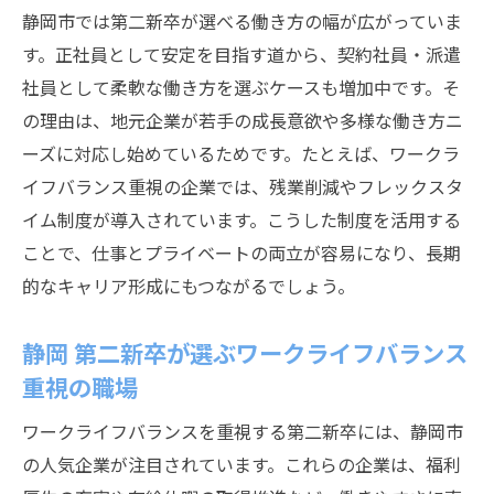
設計
静岡市では第二新卒が選べる働き方の幅が広がっていま
第二新卒とは違う視点で見る将来設計の重
す。正社員として安定を目指す道から、契約社員・派遣
要性
社員として柔軟な働き方を選ぶケースも増加中です。そ
の理由は、地元企業が若手の成長意欲や多様な働き方ニ
静岡市の人気企業で第二新卒が成長する方
ーズに対応し始めているためです。たとえば、ワークラ
法
イフバランス重視の企業では、残業削減やフレックスタ
第二新卒やめとけと迷う時のキャリア思考
イム制度が導入されています。こうした制度を活用する
法
ことで、仕事とプライベートの両立が容易になり、長期
静岡 第二新卒が選ぶ将来性ある職場の見極
的なキャリア形成にもつながるでしょう。
め方
静岡 第二新卒が選ぶワークライフバランス
重視の職場
ワークライフバランスを重視する第二新卒には、静岡市
の人気企業が注目されています。これらの企業は、福利