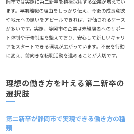
岡市では実際に第二新卒を積極採用する企業が増えてい
第二新卒が静岡市で知るべき転職市場の動
ます。早期離職の理由をしっかり伝え、今後の成長意欲
向
や地元への思いをアピールできれば、評価されるケース
静岡 第二新卒の求人傾向と最新情報まとめ
が多いです。実際、静岡市の企業は未経験者へのサポー
第二新卒とは異なる静岡市の選考基準の特
ト体制や研修制度を整えており、安心して新しいキャリ
徴
アをスタートできる環境が広がっています。不安を行動
静岡市の人気企業が求める第二新卒の人物
に変え、前向きな転職活動を進めることが大切です。
像
第二新卒やめとけと感じる転職リスクの回
避法
理想の働き方を叶える第二新卒の
静岡 第二新卒が転職活動で気をつけたい点
選択肢
将来を見据えた第二新卒のキャリア形成ガイド
第二新卒が静岡市で長期的なキャリアを築
第二新卒が静岡市で実現できる働き方の種
くには
類
静岡 第二新卒が考えるべきキャリアプラン