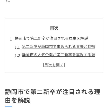
す。
目次
静岡市で第二新卒が注目される理由を解説
第二新卒が静岡市で求められる背景と特徴
静岡市の人気企業が第二新卒を重視する理
由
第二新卒とは何か静岡市の視点で解説
静岡で第二新卒が評価される業界動向
静岡 第二新卒が転職市場で注目される理由
静岡市で第二新卒が注目される理
第二新卒やめとけと感じる不安への静岡市
由を解説
の実情