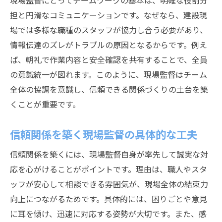
現場監督にとってチームワークの基本は、明確な役割分
現場監督が静岡市でキャリアを積む方法
担と円滑なコミュニケーションです。なぜなら、建設現
場では多様な職種のスタッフが協力し合う必要があり、
静岡市現場監督のための地域ネットワーク
情報伝達のズレがトラブルの原因となるからです。例え
チームワーク強化が現場監督の鍵
ば、朝礼で作業内容と安全確認を共有することで、全員
現場監督が実践するチームワーク向上策
の意識統一が図れます。このように、現場監督はチーム
課題解決に強い現場監督の取り組み事例
全体の協調を意識し、信頼できる関係づくりの土台を築
現場監督の声かけが生む現場の一体感
くことが重要です。
現場監督が導くコミュニケーション改善法
静岡市の現場監督が学ぶ協調のポイント
信頼関係を築く現場監督の具体的な工夫
現場監督がチーム全員を巻き込む工夫
信頼関係を築くには、現場監督自身が率先して誠実な対
現場運営で役立つ連携術を解説
応を心がけることがポイントです。理由は、職人やスタ
現場監督が知るべき職人との連携方法
ッフが安心して相談できる雰囲気が、現場全体の結束力
向上につながるためです。具体的には、困りごとや意見
現場監督が連携を深める朝礼の工夫
に耳を傾け、迅速に対応する姿勢が大切です。また、感
現場監督が活かす現場運営のノウハウ