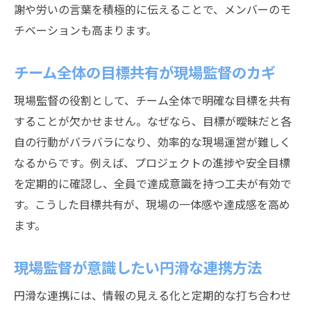
謝や労いの言葉を積極的に伝えることで、メンバーのモ
現場監督が現場全体の効率を高める秘訣
チベーションも高まります。
静岡市で現場監督が連携を強化する方法
現場監督が現場の安全を守る連携技術
チーム全体の目標共有が現場監督のカギ
現場監督として信頼を築く方法
現場監督の役割として、チーム全体で明確な目標を共有
現場監督が信頼を得るための行動指針
することが欠かせません。なぜなら、目標が曖昧だと各
現場監督の誠実な姿勢が信頼関係を生む
自の行動がバラバラになり、効率的な現場運営が難しく
現場監督が信頼を高める日々の積み重ね
なるからです。例えば、プロジェクトの進捗や安全目標
現場監督が築く職人との信頼のコツ
を定期的に確認し、全員で達成意識を持つ工夫が有効で
す。こうした目標共有が、現場の一体感や達成感を高め
現場監督が静岡市で信頼される理由
ます。
現場監督が信頼関係を深める伝達術
静岡市でキャリアアップを実現する道
現場監督が意識したい円滑な連携方法
現場監督が静岡市で成長するキャリア戦略
円滑な連携には、情報の見える化と定期的な打ち合わせ
キャリアアップを支える現場監督の努力