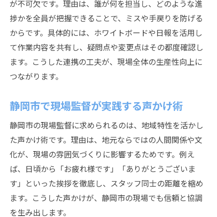
が不可欠です。理由は、誰が何を担当し、どのような進
現場監督がスキルを磨く静岡市の環境
捗かを全員が把握できることで、ミスや手戻りを防げる
現場監督としての実績がキャリアを後押し
からです。具体的には、ホワイトボードや日報を活用し
静岡市の現場監督が選ぶ研修や学び方
て作業内容を共有し、疑問点や変更点はその都度確認し
現場監督がキャリアアップを目指す心得
ます。こうした連携の工夫が、現場全体の生産性向上に
現場監督のリーダーシップを磨くには
つながります。
現場監督が身につけたいリーダーシップ術
静岡市で現場監督が実践する声かけ術
現場監督がチームを率いるための心得
現場監督が現場で発揮する指導力の磨き方
静岡市の現場監督に求められるのは、地域特性を活かし
た声かけ術です。理由は、地元ならではの人間関係や文
現場監督のリーダーシップが現場を変える
化が、現場の雰囲気づくりに影響するためです。例え
現場監督が成長するための自己分析方法
ば、日頃から「お疲れ様です」「ありがとうございま
静岡市の現場監督が学ぶリーダー像
す」といった挨拶を徹底し、スタッフ同士の距離を縮め
働きやすい現場づくりのヒント集
ます。こうした声かけが、静岡市の現場でも信頼と協調
現場監督が提案する働きやすい環境づくり
を生み出します。