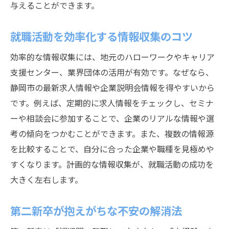
地元で成長できる職場探しの実践的アドバイス
与えることができます。
第二新卒が地元企業で成長する秘訣を解説
就職活動を効率化する情報収集のコツ
静岡市の成長企業を見つける情報収集術
自己成長の機会が豊富な職場の選び方
効率的な情報収集には、地元のハローワークやキャリア
第二新卒におすすめのキャリア支援制度と
支援センター、業界団体の活用が有効です。なぜなら、
は
静岡市の最新求人情報や企業説明会情報を得やすいから
です。例えば、定期的に求人情報をチェックし、セミナ
地元でのネットワークを活かした就職活動
ーや相談会に参加することで、企業のリアルな情報や選
長期的な視点で職場選びを考える重要性
考の傾向をつかむことができます。また、複数の情報源
静岡市で理想のキャリアを築くための就活戦略
を比較することで、自分に合った企業や職種を見極めや
第二新卒が理想のキャリアを描くための計
すくなります。計画的な情報収集が、就職活動の成功を
画
大きく左右します。
静岡市の就職市場を活かす応募戦略とは
未経験からキャリア形成を進めるステップ
第二新卒が抱えがちな不安の解消法
面接対策と自己PRのポイントを整理