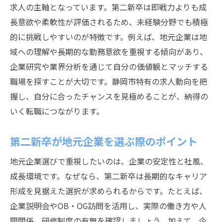
求人の主軸となっています。第二新卒は即戦力よりも成
キャリアアップとワークライフバランスの
長意欲や柔軟性が評価されるため、未経験分野でも積極
両立術
的に挑戦しやすいのが特徴です。例えば、地元企業は地
未経験職種への挑戦を後押しする静岡市の魅力
域への理解や長期的な勤務意欲を重視する傾向があり、
第二新卒が未経験分野に挑戦しやすい理由
企業研究や業界分析を通じて自分の価値観とマッチする
職場を探すことが大切です。静岡市特有の求人動向を把
静岡市の未経験歓迎求人で注目すべき特徴
握し、自分に合ったチャンスを見極めることが、納得の
異業種転職で活かせる第二新卒の強み
いく転職につながります。
未経験からキャリアを築くための心構え
第二新卒の挑戦が評価される職場の探し方
第二新卒が地元企業を選ぶ際のポイント
静岡市で新しい職種にチャレンジする方法
地元企業選びで重視したいのは、企業の安定性と社風、
静岡市で働きやすい職場を見極める方法
成長環境です。なぜなら、第二新卒は長期的なキャリア
第二新卒が重視したい働きやすさの条件
形成を見据えた選択が求められるからです。たとえば、
職場の雰囲気や社風を見抜くチェックポイ
企業説明会やOB・OG訪問を活用し、実際の働き方や人
ント
間関係、研修制度の有無を確認しましょう。加えて、企