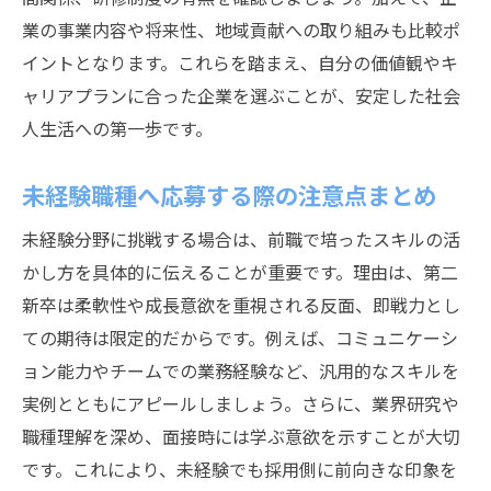
残業や休日制度を確認するための質問例
業の事業内容や将来性、地域貢献への取り組みも比較ポ
ワークライフバランスを実現できる職場探
イントとなります。これらを踏まえ、自分の価値観やキ
し
ャリアプランに合った企業を選ぶことが、安定した社会
福利厚生やサポート体制の確認方法
人生活への第一歩です。
第二新卒が長く続けられる環境の選び方
未経験職種へ応募する際の注意点まとめ
第二新卒が納得できる企業選びのポイントとは
未経験分野に挑戦する場合は、前職で培ったスキルの活
第二新卒の視点で企業研究を深めるコツ
かし方を具体的に伝えることが重要です。理由は、第二
静岡市で安心して働ける企業の特徴とは
新卒は柔軟性や成長意欲を重視される反面、即戦力とし
自分に合う企業を見極める自己分析の方法
ての期待は限定的だからです。例えば、コミュニケーシ
口コミや社員の声を活用した情報収集術
ョン能力やチームでの業務経験など、汎用的なスキルを
選考前に確認したい企業の評価基準
実例とともにアピールしましょう。さらに、業界研究や
納得のいく転職先を選ぶための比較ポイン
職種理解を深め、面接時には学ぶ意欲を示すことが大切
ト
です。これにより、未経験でも採用側に前向きな印象を