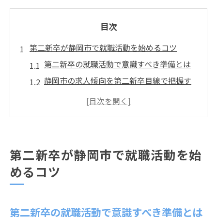
目次
第二新卒が静岡市で就職活動を始めるコツ
第二新卒の就職活動で意識すべき準備とは
静岡市の求人傾向を第二新卒目線で把握す
る
第二新卒が地元企業を選ぶ際のポイント
未経験職種へ応募する際の注意点まとめ
就職活動を効率化する情報収集のコツ
第二新卒が静岡市で就職活動を始
第二新卒が抱えがちな不安の解消法
めるコツ
安定就職を目指すなら第二新卒の強みを活かそ
う
第二新卒の経験が静岡市で活かせる理由
第二新卒の就職活動で意識すべき準備とは