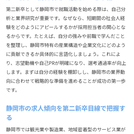
安定就職を叶える第二新卒の自己PR術
第二新卒として静岡市で就職活動を始める際は、自己分
第二新卒が重視すべき企業選びの視点
析と業界研究が重要です。なぜなら、短期間の社会人経
正社員登用を勝ち取るためのアピール方法
験をどのようにアピールするかが採用担当者の関心とな
第二新卒の転職理由を前向きに伝えるコツ
るからです。たとえば、自分の強みや前職で学んだこと
を整理し、静岡市特有の産業構造や企業文化にどのよう
静岡市で長く働くための職場選びの考え方
に貢献できるか具体的に言語化しましょう。これによ
キャリアアップ志向の第二新卒が静岡市で注目
り、志望動機や自己PRが明確になり、選考通過率が向上
すべき点
します。まずは自分の経験を棚卸しし、静岡市の業界動
キャリアアップを目指す第二新卒の選択肢
向に合わせて戦略的な準備を進めることが成功の第一歩
第二新卒歓迎求人で成長できる環境の見極
です。
め方
静岡市の企業でスキルを伸ばす方法
静岡市の求人傾向を第二新卒目線で把握す
第二新卒が管理職候補として期待される理
る
由
静岡市では観光業や製造業、地域密着型のサービス業が
転職活動でアピールしたい自己成長の実績