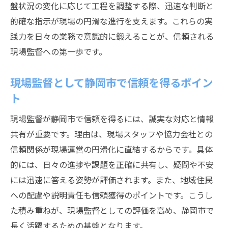
盤状況の変化に応じて工程を調整する際、迅速な判断と
現場監督に欠かせないスキルを体系的に解
的確な指示が現場の円滑な進行を支えます。これらの実
説
践力を日々の業務で意識的に鍛えることが、信頼される
現場監督を目指すなら押さえたいスキル集
現場監督への第一歩です。
現場監督として知っておきたい知識のまと
め
現場監督として静岡市で信頼を得るポイン
現場監督に求められる実務スキルの全貌
ト
静岡市で現場監督として成長する方法
現場監督が静岡市で信頼を得るには、誠実な対応と情報
現場監督が静岡市で成長するためのステッ
共有が重要です。理由は、現場スタッフや協力会社との
プ
信頼関係が現場運営の円滑化に直結するからです。具体
現場監督として静岡市でキャリアアップす
的には、日々の進捗や課題を正確に共有し、疑問や不安
る方法
には迅速に答える姿勢が評価されます。また、地域住民
現場監督が静岡市で実力を伸ばす学び方
への配慮や説明責任も信頼獲得のポイントです。こうし
現場監督として静岡市の現場で成長する秘
た積み重ねが、現場監督としての評価を高め、静岡市で
訣
長く活躍するための基盤となります。