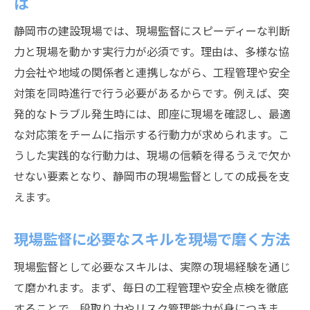
は
現場監督が現場で役立つ能力を身につける
静岡市の建設現場では、現場監督にスピーディーな判断
には
力と現場を動かす実行力が必須です。理由は、多様な協
現場監督なら知りたい現場対応力のポイン
力会社や地域の関係者と連携しながら、工程管理や安全
ト
対策を同時進行で行う必要があるからです。例えば、突
現場監督の成長に不可欠な能力について解
発的なトラブル発生時には、即座に現場を確認し、最適
説
な対応策をチームに指示する行動力が求められます。こ
現場監督が日常業務で活かせるスキルとは
うした実践的な行動力は、現場の信頼を得るうえで欠か
静岡市の建設現場における現場監督の役割
せない要素となり、静岡市の現場監督としての成長を支
現場監督が静岡市で担う重要な役割とは
えます。
静岡市の現場監督が求められる責任と使命
現場監督に必要なスキルを現場で磨く方法
現場監督として静岡市で果たすべき役割解
説
現場監督として必要なスキルは、実際の現場経験を通じ
静岡市の建設現場で現場監督が意識すべき
て磨かれます。まず、毎日の工程管理や安全点検を徹底
点
することで、段取り力やリスク管理能力が身につきま