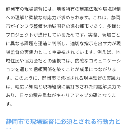
静岡市で身につく現場監督の必須スキル
静岡市の現場監督には、地域特有の建築法規や環境規制
静岡市で現場監督に必要なスキルの具体例
への理解と柔軟な対応力が求められます。これは、静岡
現場監督として静岡市で伸ばすべき能力
市がインフラ整備や地域開発の進む都市であり、多様な
現場監督に役立つ静岡市特有の必須スキル
プロジェクトが進行しているためです。実際、現場ごと
とは
に異なる課題を迅速に判断し、適切な指示を出す力が現
静岡市の現場監督が実務で求められる力
場監督の実践力として重要視されています。例えば、地
現場監督が静岡市で体得するべき必須スキ
域住民や協力会社との連携では、的確なコミュニケーシ
ル
ョンを通じて信頼関係を築くことが成果につながりま
す。このように、静岡市で発揮される現場監督の実践力
現場監督必須スキルを静岡市で効率よく学
は、幅広い知識と現場経験に裏打ちされた問題解決力で
ぶ方法
あり、日々の積み重ねがキャリアアップの礎となりま
現場監督なら知っておきたい能力とは
す。
現場監督に必要なスキルと知識の全体像
現場監督として押さえておきたい能力リス
静岡市で現場監督に必須とされる行動力と
ト