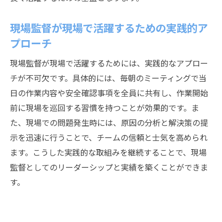
現場監督が静岡市で信頼を得る成長ポイン
現場監督が現場で活躍するための実践的ア
ト
プローチ
現場監督が静岡市で実践力を高める方法
現場監督として信頼を得るための実践知
現場監督が現場で活躍するためには、実践的なアプロー
チが不可欠です。具体的には、毎朝のミーティングで当
現場監督が信頼を得るための具体的実践知
日の作業内容や安全確認事項を全員に共有し、作業開始
現場監督に必要な信頼構築のノウハウ
前に現場を巡回する習慣を持つことが効果的です。ま
現場監督が現場で信頼される実践的な工夫
た、現場での問題発生時には、原因の分析と解決策の提
現場監督として信頼を積み上げるポイント
示を迅速に行うことで、チームの信頼と士気を高められ
現場監督が実務で信頼を勝ち取る方法
ます。こうした実践的な取組みを継続することで、現場
現場監督に求められる信頼と人間力の磨き
監督としてのリーダーシップと実績を築くことができま
方
す。