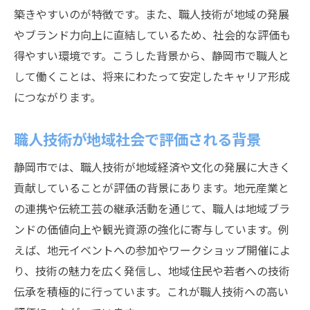
地元静岡市で職人生活を充実させるコツ
築きやすいのが特徴です。また、職人技術が地域の発展
地元で職人として充実した毎日を送る方法
やブランド力向上に直結しているため、社会的な評価も
静岡市で職人仲間と築く信頼関係の大切さ
得やすい環境です。こうした背景から、静岡市で職人と
職人生活を楽しむためのワークライフバラ
して働くことは、将来にわたって安定したキャリア形成
ンス
につながります。
地域のネットワークが職人を支える理由
職人技術が地域社会で評価される背景
静岡市で職人としてやりがいを感じる瞬間
職人生活を長く続けるための心構え
静岡市では、職人技術が地域経済や文化の発展に大きく
貢献していることが評価の背景にあります。地元産業と
の連携や伝統工芸の継承活動を通じて、職人は地域ブラ
ンドの価値向上や観光資源の強化に寄与しています。例
えば、地元イベントへの参加やワークショップ開催によ
り、技術の魅力を広く発信し、地域住民や若者への技術
伝承を積極的に行っています。これが職人技術への高い