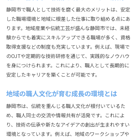
密着型職場で広がる職人の交流と成長
静岡市で職人として技術を磨く最大のメリットは、安定
地域と共に歩む職人の魅力を再発見
した職場環境と地域に根差した仕事に取り組める点にあ
ります。地域産業や伝統工芸が盛んな静岡市では、未経
地元密着で職人として安定を実現する
験からでも着実にスキルアップできる職場が多く、資格
未経験から職人を目指す静岡市の道
取得支援などの制度も充実しています。例えば、現場で
未経験者が静岡市で職人を目指す方法
のOJTや定期的な技術研修を通じて、実践的なノウハウ
職人としてゼロから始める第一歩を紹介
を身につけられます。これにより、職人として長期的に
未経験でも安心な職人職場の選び方
安定したキャリアを築くことが可能です。
静岡市で職人に必要な資格や準備とは
サポート充実の職人職場で成長するコツ
地域の職人文化が育む成長の環境とは
未経験から職人デビューを成功させる秘訣
静岡市は、伝統を重んじる職人文化が根付いているた
安定を求めるなら職人という選択肢
め、職人同士の交流や情報共有が活発です。これによ
職人が安定した職場を選ぶ理由を解説
り、技術の伝承や新たなアイデアの創出が生まれやすい
環境となっています。例えば、地域のワークショップや
静岡市で職人職場がもたらす安心感とは