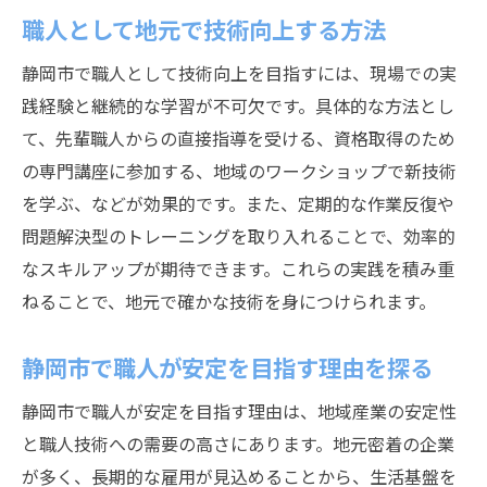
静岡市で成長できる職人職場の特徴とは
職人として地元で技術向上する方法
スキル向上を支える職人職場の見極め方
静岡市で職人として技術向上を目指すには、現場での実
キャリアを積むための職人職場選びのコツ
践経験と継続的な学習が不可欠です。具体的な方法とし
職人として成長できる環境を見つける方法
て、先輩職人からの直接指導を受ける、資格取得のため
キャリアアップを叶える職人職場の探し方
の専門講座に参加する、地域のワークショップで新技術
働きやすい職人現場の特徴を探る
を学ぶ、などが効果的です。また、定期的な作業反復や
働きやすい職人現場の共通点を紹介
問題解決型のトレーニングを取り入れることで、効率的
なスキルアップが期待できます。これらの実践を積み重
静岡市で職人が快適に働ける職場環境
ねることで、地元で確かな技術を身につけられます。
職人として長く働くための職場の工夫
現場の雰囲気が職人の働きやすさに与える
静岡市で職人が安定を目指す理由を探る
影響
静岡市で職人が安定を目指す理由は、地域産業の安定性
福利厚生が充実した職人職場の魅力
と職人技術への需要の高さにあります。地元密着の企業
職人が定着する働きやすい現場の選び方
が多く、長期的な雇用が見込めることから、生活基盤を