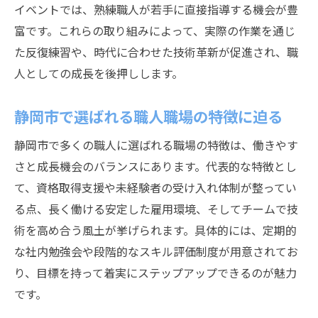
イベントでは、熟練職人が若手に直接指導する機会が豊
安定志向の職人が職場選びで重視すべき点
富です。これらの取り組みによって、実際の作業を通じ
職人の仕事が長期的な安定につながる理由
た反復練習や、時代に合わせた技術革新が促進され、職
安定を目指すなら職人という働き方を選ぶ
人としての成長を後押しします。
職人職場で得られる生活の安定と充実感
静岡市で職人として働くメリット徹底解説
静岡市で選ばれる職人職場の特徴に迫る
静岡市の職人職場が持つ魅力を深掘り
静岡市で多くの職人に選ばれる職場の特徴は、働きやす
職人として働くことで得られる経験と成長
さと成長機会のバランスにあります。代表的な特徴とし
地元で活躍する職人の実例から学ぶ
て、資格取得支援や未経験者の受け入れ体制が整ってい
静岡市の職人職場で安心を手に入れる方法
る点、長く働ける安定した雇用環境、そしてチームで技
術を高め合う風土が挙げられます。具体的には、定期的
職人として地域と関わるメリットを紹介
な社内勉強会や段階的なスキル評価制度が用意されてお
静岡市で職人になることで広がる可能性
り、目標を持って着実にステップアップできるのが魅力
キャリアアップに繋がる職人職場の選び方
です。
職人がキャリアアップを実現する職場条件