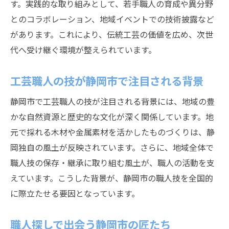
す。実践的な取り組みとして、若手職人の育成や異分野
静岡挽物職人の挑戦が市場に広がる理由
とのコラボレーション、地域イベントでの技術披露など
職人が語る伝統工芸の未来展望
があります。これにより、伝統工芸の価値を広め、次世
静岡挽物の作り方に息づく職人の美学
代へ受け継ぐ環境が整えられています。
職人が守る静岡挽物の作り方と美学
工芸職人の技が静岡市で注目される背景
静岡挽物作りに込める職人の技術力
静岡市職人が大切にする工程のこだわり
静岡市で工芸職人の技が注目される背景には、地域の豊
かな自然資源と歴史的な文化が深く関係しています。地
伝統工芸職人の手仕事と静岡挽物作り
元で採れる木材や金属素材を活かしたものづくりは、静
職人視点で解説する静岡挽物の魅力的工程
岡独自の風土が反映されています。さらに、地域全体で
職人技が光る静岡挽物作りの舞台裏
職人技の保存・継承に取り組む風土が、職人の活動を支
未来へ継承される静岡市職人の誇り
えています。こうした背景が、静岡市の職人技を全国的
静岡市職人の誇りと伝統継承の現在地
に際立たせる要因となっています。
職人技術の継承が導く静岡市の未来
若手職人が担う静岡挽物の明日
職人探しで出会う静岡市の匠たち