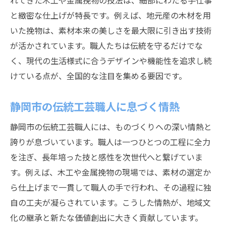
れてきた木工や金属挽物の技法は、細部にわたる手仕事
静岡市職人が伝える静岡挽物の魅力
と緻密な仕上げが特長です。例えば、地元産の木材を用
伝統技術を支える職人が歩む道とは
いた挽物は、素材本来の美しさを最大限に引き出す技術
静岡市の伝統を守る職人の歩み
が活かされています。職人たちは伝統を守るだけでな
職人技術の継承が静岡市産業を支える
く、現代の生活様式に合うデザインや機能性を追求し続
職人探しが見つけた伝統工芸の今
けている点が、全国的な注目を集める要因です。
若手職人が挑む新たな道と静岡挽物
職人が語る伝統技術の未来像
静岡市の伝統工芸職人に息づく情熱
静岡市工芸職人の歩みと挑戦
静岡市の伝統工芸職人には、ものづくりへの深い情熱と
職人探しを通じて見える静岡市の深み
誇りが息づいています。職人は一つひとつの工程に全力
職人探しで出会う静岡市の伝統文化
を注ぎ、長年培った技と感性を次世代へと繋げていま
す。例えば、木工や金属挽物の現場では、素材の選定か
静岡挽物職人から学ぶ地域の魅力
ら仕上げまで一貫して職人の手で行われ、その過程に独
工芸職人の技と静岡市の歴史的背景
自の工夫が凝らされています。こうした情熱が、地域文
静岡市で体験できる職人技の数々
化の継承と新たな価値創出に大きく貢献しています。
職人探しが広げる静岡市の楽しみ方