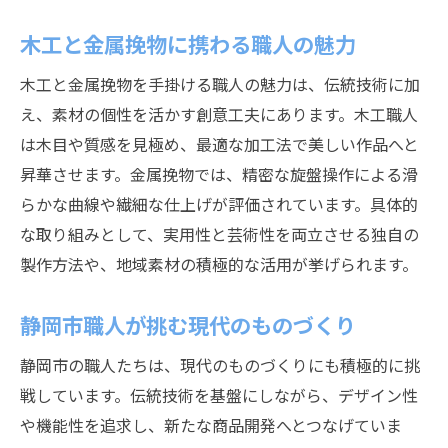
静岡市職人と交流できる工房訪問
木工と金属挽物に携わる職人の魅力
静岡挽物の歴史を紐解く職人たちの物語
木工と金属挽物を手掛ける職人の魅力は、伝統技術に加
職人が伝える静岡挽物の歴史背景
え、素材の個性を活かす創意工夫にあります。木工職人
静岡挽物の歴史に刻まれた職人の想い
は木目や質感を見極め、最適な加工法で美しい作品へと
歴史を支えた静岡市職人の歩み
昇華させます。金属挽物では、精密な旋盤操作による滑
職人と共に歩む静岡挽物の変遷
らかな曲線や繊細な仕上げが評価されています。具体的
な取り組みとして、実用性と芸術性を両立させる独自の
工芸職人が守り抜く静岡挽物の伝統
製作方法や、地域素材の積極的な活用が挙げられます。
静岡市の歴史と職人技の深い関係
工芸職人の挑戦が生む新たな価値観
静岡市職人が挑む現代のものづくり
職人が挑む静岡挽物の新たな価値創出
静岡市の職人たちは、現代のものづくりにも積極的に挑
静岡市職人の創造力が広げる工芸の未来
戦しています。伝統技術を基盤にしながら、デザイン性
伝統技術と職人の革新が交わる瞬間
や機能性を追求し、新たな商品開発へとつなげていま
若手職人が生み出す静岡市の新風