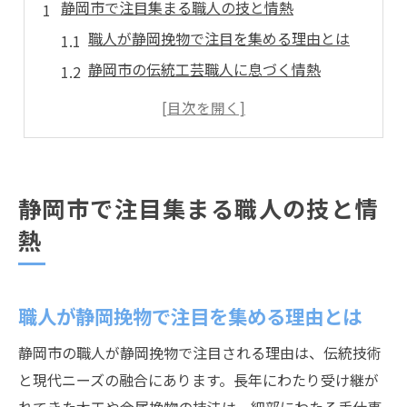
静岡市で注目集まる職人の技と情熱
職人が静岡挽物で注目を集める理由とは
静岡市の伝統工芸職人に息づく情熱
木工と金属挽物に携わる職人の魅力
静岡市職人が挑む現代のものづくり
工芸職人の技が静岡市で注目される背景
職人探しで出会う静岡市の匠たち
静岡市で注目集まる職人の技と情
静岡挽物の魅力を職人視点で探る
熱
職人が語る静岡挽物の奥深い魅力
静岡挽物の魅力を引き出す職人の工夫
職人が静岡挽物で注目を集める理由とは
職人目線で見る静岡挽物の特徴とは
伝統工芸職人が守る静岡挽物の品質
静岡市の職人が静岡挽物で注目される理由は、伝統技術
静岡挽物職人の技術が支える美しさ
と現代ニーズの融合にあります。長年にわたり受け継が