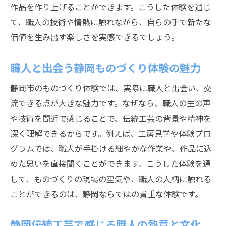
作品を作り上げることができます。こうした体験を通じ
職人の陶芸体験で知る静岡文化
て、職人の技術や情熱に触れながら、自らの手で新たな
静岡市陶芸体験で出会う職人の情熱
価値を生み出す楽しさを実感できるでしょう。
静岡市の体験施設で出会う職人の世界
職人とふれあう静岡市体験施設の魅力
職人と出会う静岡ものづくり体験の魅力
静岡市体験施設で職人の技を体感
静岡市のものづくり体験では、実際に職人と出会い、交
職人と学ぶ静岡市ものづくり体験の方法
流できる点が大きな魅力です。なぜなら、職人の生の声
静岡市施設で味わう職人の楽しさ
や技術を間近で感じることで、伝統工芸の背景や精神を
深く理解できるからです。例えば、工房見学や体験プロ
伝統工芸を体験できる職人の現場紹介
グラムでは、職人が手掛ける細やかな作業や、作品に込
静岡市職人の世界に触れる体験施設案内
めた思いを直接聞くことができます。こうした体験を通
工芸体験を通して静岡の職人に触れる旅
して、ものづくりの現場の空気や、職人の人柄に触れる
職人文化に触れる静岡工芸体験の旅
ことができるのは、静岡ならではの貴重な体験です。
静岡の伝統工芸で職人と交流する方法
職人が案内する静岡工芸体験の魅力
静岡伝統工芸で感じる職人の熱意と文化