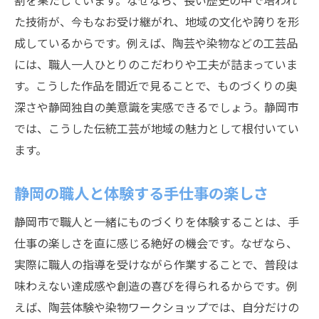
割を果たしています。なぜなら、長い歴史の中で培われ
た技術が、今もなお受け継がれ、地域の文化や誇りを形
職人の技と心に触れる静岡市体験ガイド
成しているからです。例えば、陶芸や染物などの工芸品
大人も子供も楽しめる静岡の職人体験
には、職人一人ひとりのこだわりや工夫が詰まっていま
職人体験で家族と楽しむ静岡の魅力
す。こうした作品を間近で見ることで、ものづくりの奥
大人も子供も学べる静岡職人の技術
深さや静岡独自の美意識を実感できるでしょう。静岡市
静岡ものづくり体験で職人の心を感じる
では、こうした伝統工芸が地域の魅力として根付いてい
職人と触れ合う静岡の体験施設案内
ます。
静岡伝統工芸で親子の思い出を作る方法
静岡の職人と体験する手仕事の楽しさ
職人の手仕事に触れる体験が広がる静岡
陶芸体験で知る静岡市の職人文化の魅力
静岡市で職人と一緒にものづくりを体験することは、手
静岡市陶芸体験で学ぶ職人文化
仕事の楽しさを直に感じる絶好の機会です。なぜなら、
実際に職人の指導を受けながら作業することで、普段は
職人と作る静岡陶芸の楽しさと魅力
味わえない達成感や創造の喜びを得られるからです。例
陶芸を通じて感じる職人の技と心
えば、陶芸体験や染物ワークショップでは、自分だけの
静岡市で広がる陶芸職人の世界