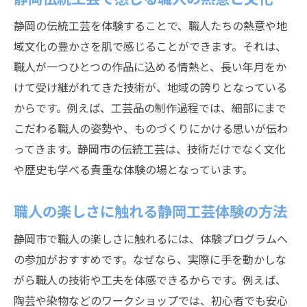
静岡市で楽しむ職人工芸体験のすすめ
静岡の伝統工芸を体験することで、職人たちの熱意や地
職人と学ぶ静岡工芸体験で思い出づくり
域文化の豊かさを肌で感じることができます。それは、
静岡のものづくりと職人の旅の楽しさ
職人が一つひとつの作品に込める情熱と、長い年月をか
静岡の伝統工芸で広がる職人の楽しさ
けて受け継がれてきた技術が、地域の誇りとなっている
職人と分かち合う静岡伝統工芸の魅力
からです。例えば、工芸品の制作過程では、細部にまで
こだわる職人の姿勢や、ものづくりにかける思いが伝わ
静岡伝統工芸で感じる職人の喜び
ってきます。静岡市の伝統工芸は、技術だけでなく文化
職人が伝える静岡の工芸体験の楽しみ方
や歴史も学べる貴重な体験の場となっています。
静岡伝統工芸に学ぶ職人の技と心
職人文化と楽しむ静岡工芸体験の深さ
職人の楽しさに触れる静岡工芸体験の方法
静岡市の伝統工芸で体感する職人の世界
静岡市で職人の楽しさに触れるには、体験プログラムへ
職人と学ぶ静岡市のものづくり体験案内
の参加がおすすめです。なぜなら、実際に手を動かしな
職人と一緒に挑戦する静岡ものづくり体験
がら職人の技術や工夫を体感できるからです。例えば、
静岡市で学ぶ職人流ものづくりの秘訣
陶芸や染物などのワークショップでは、初心者でも安心