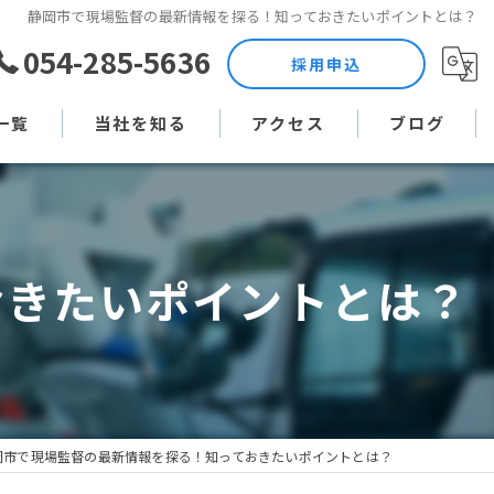
静岡市で現場監督の最新情報を探る！知っておきたいポイントとは？
054-285-5636
採用申込
一覧
当社を知る
アクセス
ブログ
土木作業員
コラム
現場監督
おきたいポイントとは？
未経験
直行直帰
週休二日制
岡市で現場監督の最新情報を探る！知っておきたいポイントとは？