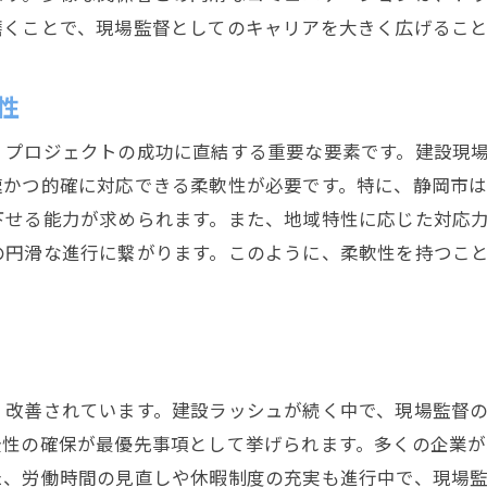
現場監督のキャリアチャンスをつかむ方法
磨くことで、現場監督としてのキャリアを大きく広げること
静岡市での現場監督に欠かせない情報
現場監督が知るべき静岡市の法令
性
静岡市の地元企業との連携の重要性
、プロジェクトの成功に直結する重要な要素です。建設現
現場監督が注目する地域の建設計画
速かつ的確に対応できる柔軟性が必要です。特に、静岡市
静岡市における現場監督の安全管理情報
下せる能力が求められます。また、地域特性に応じた対応
現場監督に必要な地域の交通事情
の円滑な進行に繋がります。このように、柔軟性を持つこ
静岡市の文化を理解することの利点
。
現場監督のキャリアアップに役立つ静岡市情報
現場監督が活用する静岡市の研修機会
キャリアアップに必要なネットワーク作り
く改善されています。建設ラッシュが続く中で、現場監督
静岡市での現場監督のキャリア形成法
全性の確保が最優先事項として挙げられます。多くの企業
地域イベントを活用した現場監督の成長
た、労働時間の見直しや休暇制度の充実も進行中で、現場