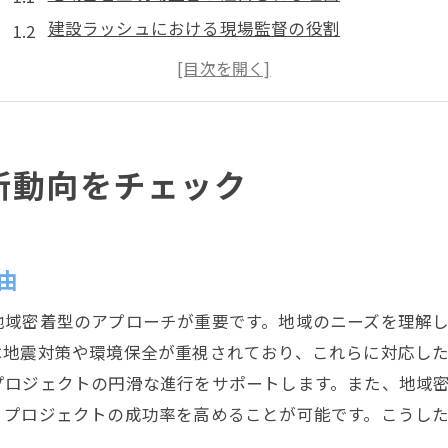
建設ラッシュにおける現場監督の役割
プロジェクト成功に必要な現場監督のスキル
静岡市で求められる現場監督の柔軟性
現場監督の労働環境改善の最新情報
地域発展に貢献する現場監督の挑戦
新動向をチェック
現場監督の重要スキルと静岡市の求人動向
求人に求められる現場監督のスキルとは
静岡市での現場監督求人の最新トレンド
由
プロジェクト管理能力の重要性を解説
地域密着型のアプローチが重要です。地域のニーズを理解
現場監督に必要な安全管理の知識
は地震対策や環境保全が重視されており、これらに対応し
地域密着型企業が重視するスキルセット
プロジェクトの円滑な進行をサポートします。また、地域
現場監督の資格取得がキャリアに与える影響
、プロジェクトの成功率を高めることが可能です。こうし