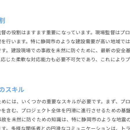
静岡市で現場監督として成功する秘訣
成功する現場監督のコミュニケーション術
割
現場監督の業務効率化のポイントとは
静岡市のプロジェクトで評価される行動
監督の役割はますます重要になっています。現場監督はプ
現場監督がチームをまとめる秘訣
理を行います。特に静岡市のような建設需要が高い地域で
です。建設現場での事故を未然に防ぐために、最新の安全
地域特性を活かした現場監督の工夫
に応じた柔軟な対応能力も必要不可欠であり、これにより
現場監督としてのキャリアパスを考える
現場監督の需要増加中！静岡市の現状
建設ラッシュが現場監督に与える影響
のスキル
現場監督の求人が増えている理由とは
ためには、いくつかの重要なスキルが必要です。まず、プ
静岡市における現場監督の活躍の場
分を含む、プロジェクト全体を円滑に進行させるための基
現場監督が注目される新たなプロジェクト
事故を未然に防ぐための知識は、特に静岡市のような地震
静岡市の建設業界が求める人材像
ます。多様な関係者との円滑なコミュニケーションは、ト