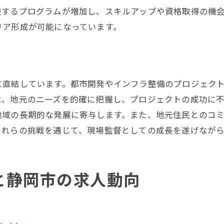
静岡市の業界団体が提供するサポート
援するプログラムが増加し、スキルアップや資格取得の機
現場監督に役立つ地元の交流会情報
リア形成が可能になっています。
静岡市の建設業界で現場監督の役割とは
現場監督が担う静岡市のインフラ整備
建設プロジェクトにおける現場監督のリーダーシッ
に直結しています。都市開発やインフラ整備のプロジェク
現場監督が地域社会に与える影響
は、地元のニーズを的確に把握し、プロジェクトの成功に
静岡市での現場監督の業務の広がり
地域の長期的な発展に寄与します。また、地元住民とのコ
効率的な現場管理が求められる理由
これらの挑戦を通じて、現場監督としての成長を遂げなが
地域の安全確保における現場監督の責任
現場監督として静岡市で活躍するためのポイント
と静岡市の求人動向
静岡市での現場監督の適応力を高める
プロジェクト成功に導く現場監督の心構え
現場監督のための静岡市のリソース活用法