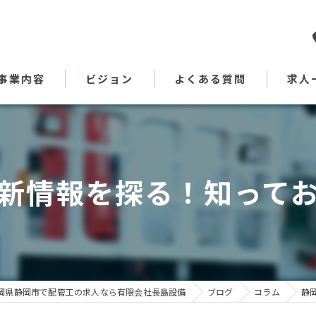
事業内容
ビジョン
よくある質問
求人
代表あいさつ
新情報を探る！知って
岡県静岡市で配管工の求人なら有限会社長島設備
ブログ
コラム
静