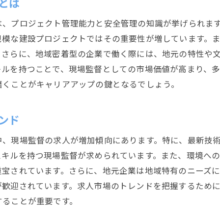
とは
地域ニーズを把握する現場監督の視点
は、プロジェクト管理能力と安全管理の知識が挙げられま
静岡市で現場監督になるためのステップ
規模な建設プロジェクトではその重要性が増しています。
現場監督が挑戦する新たな働き方
。さらに、地域密着型の企業で働く際には、地元の特性や
キルを持つことで、現場監督としての市場価値が高まり、
磨くことがキャリアアップの鍵となるでしょう。
ンド
中、現場監督の求人が増加傾向にあります。特に、最新技
スキルを持つ現場監督が求められています。また、環境へ
重宝されています。さらに、地元企業は地域特有のニーズ
が歓迎されています。求人市場のトレンドを把握するため
することが重要です。