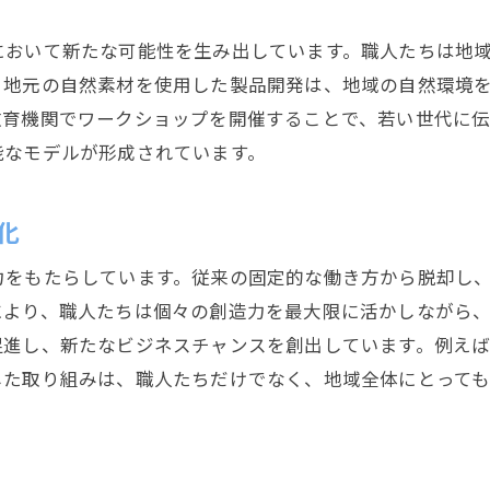
職人の作品から見える地域のストーリー
職人の視点から見る静岡市の働き方改革
において新たな可能性を生み出しています。職人たちは地
、地元の自然素材を使用した製品開発は、地域の自然環境
職人が提案する働き方改革のアイデア
教育機関でワークショップを開催することで、若い世代に伝
働きやすさを追求する職人の工房
能なモデルが形成されています。
職人の経験が語る働き方の変遷
働き方改革で注目される職人の技能
化
職人の働き方とワークライフバランス
地域社会と連携した働き方改革
力をもたらしています。従来の固定的な働き方から脱却し
により、職人たちは個々の創造力を最大限に活かしながら
静岡市の職人たちが描く未来へのビジョン
促進し、新たなビジネスチャンスを創出しています。例え
職人たちが目指す次世代への継承
した取り組みは、職人たちだけでなく、地域全体にとって
未来を見据えた職人たちの挑戦
職人が考える地域貢献ビジョン
伝統と未来を繋ぐ職人の役割