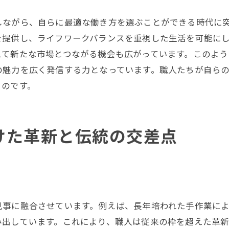
静岡市における持続可能な職人文化
しながら、自らに最適な働き方を選ぶことができる時代に
職人が描く地域の未来像
を提供し、ライフワークバランスを重視した生活を可能に
伝統と革新が共存する静岡市の職人の魅力
えて新たな市場とつながる機会も広がっています。このよ
歴史に根ざした職人の魅力
の魅力を広く発信する力となっています。職人たちが自ら
革新的なデザインを生む職人たち
るのです。
伝統を守り抜く職人の信念
静岡市が紡ぐ職人の新たなストーリー
けた革新と伝統の交差点
職人の技術革新が生む新しい価値
職人文化が育む地域の魅力
静岡市の職人文化: 技術の深さと地域の未来を探る
職人文化が形成する地域のアイデンティティ
技術の伝承と未来への期待
事に融合させています。例えば、長年培われた手作業によ
み出しています。これにより、職人は従来の枠を超えた革
地域と共に成長する職人たちの姿