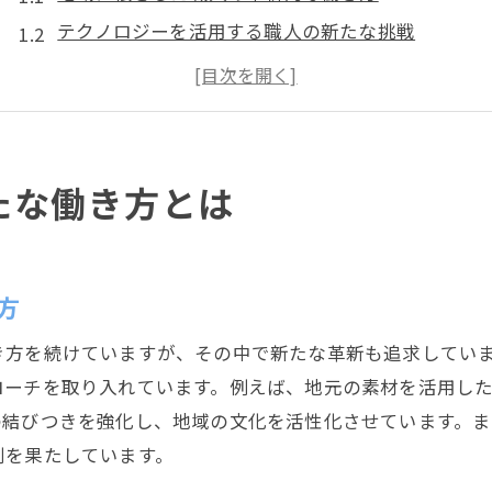
テクノロジーを活用する職人の新たな挑戦
静岡市での職人ネットワークの重要性
職人と地域社会の共生モデル
職人の働き方改革が生む地域の活性化
職人たちが選ぶ働き方の多様性
たな働き方とは
職人の街静岡市で見つけた革新と伝統の交差点
伝統工芸と現代技術の融合
職人たちが守るべき伝統と求める革新
方
静岡市の職人文化が生む新しい価値
き方を続けていますが、その中で新たな革新も追求してい
観光と地域振興に寄与する職人の技
ローチを取り入れています。例えば、地元の素材を活用し
異業種とのコラボレーションによる革新
の結びつきを強化し、地域の文化を活性化させています。
職人が拓く静岡市の未来
割を果たしています。