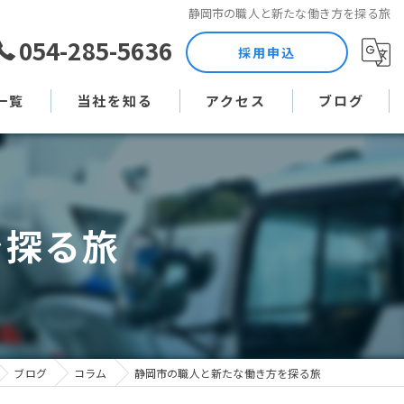
静岡市の職人と新たな働き方を探る旅
054-285-5636
採用申込
一覧
当社を知る
アクセス
ブログ
土木作業員
コラム
現場監督
を探る旅
未経験
直行直帰
週休二日制
ブログ
コラム
静岡市の職人と新たな働き方を探る旅