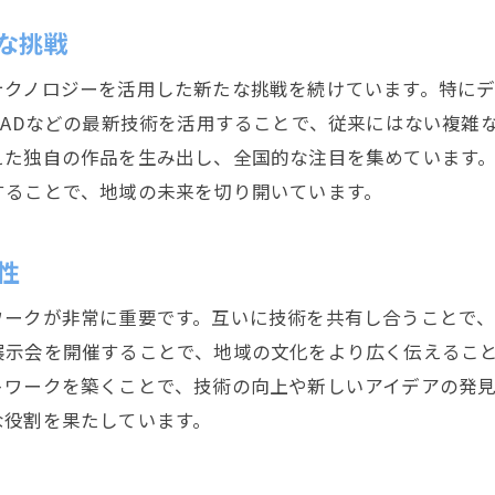
職人たちが集う静岡市の工房での新たな挑戦
な挑戦
工房での新技術導入事例
職人たちの共同プロジェクト
テクノロジーを活用した新たな挑戦を続けています。特に
工房訪問で感じる職人たちの情熱
CADなどの最新技術を活用することで、従来にはない複雑
伝統を守り続ける工房の工夫
えた独自の作品を生み出し、全国的な注目を集めています
することで、地域の未来を切り開いています。
職人が集う場としての工房の役割
次世代に繋ぐ工房の教育
性
静岡市の職人技に触れる: 地域文化と融合した作品の魅
地域の素材を活かした職人の作品
ワークが非常に重要です。互いに技術を共有し合うことで
職人作品に込められた自然と文化
展示会を開催することで、地域の文化をより広く伝えるこ
トワークを築くことで、技術の向上や新しいアイデアの発
住民が誇る静岡市の職人技
な役割を果たしています。
作品を通じて知る職人の哲学
地域イベントでの職人作品展示