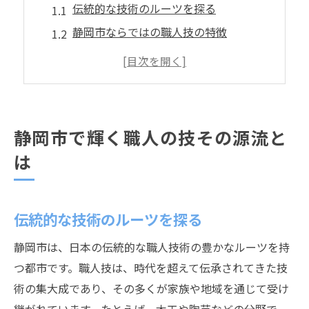
伝統的な技術のルーツを探る
静岡市ならではの職人技の特徴
歴史と共に歩む職人たちの物語
地域文化が育む職人技の秘密
職人技が現代に与える影響
職人の伝統を未来へとつなぐ試み
静岡市で輝く職人の技その源流と
職人たちの情熱が生み出す静岡市の魅力
は
職人の情熱が生む作品の魅力
静岡市の街並みに溶け込む職人技
伝統的な技術のルーツを探る
職人の情熱が地域に与える活気
職人の情熱が結びつける地域の絆
静岡市は、日本の伝統的な職人技術の豊かなルーツを持
静岡市で職人を支えるコミュニティ
つ都市です。職人技は、時代を超えて伝承されてきた技
術の集大成であり、その多くが家族や地域を通じて受け
職人の情熱が未来を切り開く