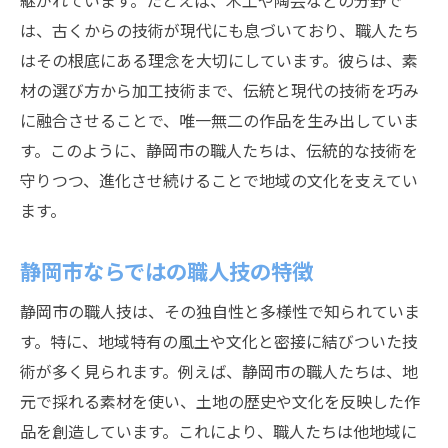
継がれています。たとえば、木工や陶芸などの分野で
地域を支える職人技の進化とその影響
は、古くからの技術が現代にも息づいており、職人たち
伝統を守りつつ進化する技術
はその根底にある理念を大切にしています。彼らは、素
職人技の革新がもたらす経済効果
材の選び方から加工技術まで、伝統と現代の技術を巧み
地域活性化に貢献する新しい試み
に融合させることで、唯一無二の作品を生み出していま
職人技の進化が観光資源に与える影響
す。このように、静岡市の職人たちは、伝統的な技術を
持続可能な職人技の発展モデル
守りつつ、進化させ続けることで地域の文化を支えてい
ます。
未来を見据えた職人技の新展開
静岡市で感じる職人の革新と伝統の融合
静岡市ならではの職人技の特徴
新旧の技術が交差する現場
静岡市の職人技は、その独自性と多様性で知られていま
職人の革新が生む新しい価値
す。特に、地域特有の風土や文化と密接に結びついた技
静岡市の職人技がもたらす文化的な意味
術が多く見られます。例えば、静岡市の職人たちは、地
伝統と現代の技術が共鳴する瞬間
元で採れる素材を使い、土地の歴史や文化を反映した作
革新的な職人が挑む新たな挑戦
品を創造しています。これにより、職人たちは他地域に