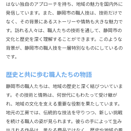
融合が生み出す新たな職人スタイル
はない独自のアプローチを持ち、地域の魅力を国内外に
職人の技に触れる静岡市のイベントガイド
発信しています。また、静岡市の職人技は、技術だけで
職人技を体験できるイベント紹介
なく、その背景にあるストーリーや情熱も大きな魅力で
静岡市の職人フェスティバルの魅力
す。訪れる人々は、職人たちの技術を通して、静岡市の
文化と歴史を深く理解することができます。このような
職人との交流ができるマーケット情報
背景が、静岡市の職人技を一層特別なものにしているの
季節ごとの職人イベント特集
です。
職人技を学べるワークショップのご案内
地域の職人イベントでの楽しみ方
歴史と共に歩む職人たちの物語
静岡市の職人たちが語る技術と情熱の物語
静岡市の職人たちは、地域の歴史と深く結びついていま
職人たちの熱意が込められた作品紹介
す。その技術と情熱は、何世代にもわたって受け継が
技術を継承する職人たちの声
れ、地域の文化を支える重要な役割を果たしています。
職人が語る技術の裏側と秘話
地元の工房では、伝統的な技法を守りつつ、新しい挑戦
情熱を持つ職人たちのインタビュー
を続ける職人の姿が見られます。彼らの手によって生み
職人技が生まれる現場のエピソード
出される作品は、単なる商品ではなく、歴史や地域の風