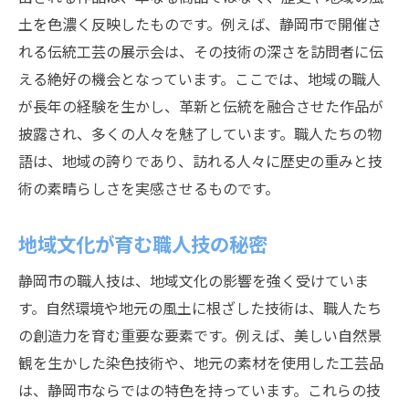
土を色濃く反映したものです。例えば、静岡市で開催さ
未来を見据える職人たちのビジョン
れる伝統工芸の展示会は、その技術の深さを訪問者に伝
職人に学ぶ静岡市のものづくりの未来
える絶好の機会となっています。ここでは、地域の職人
職人技がもたらす持続可能な未来
が長年の経験を生かし、革新と伝統を融合させた作品が
新しいものづくりの可能性を探る
披露され、多くの人々を魅了しています。職人たちの物
職人技が示す未来の方向性
語は、地域の誇りであり、訪れる人々に歴史の重みと技
職人から学ぶものづくりの哲学
術の素晴らしさを実感させるものです。
静岡市が推進する職人育成プログラム
地域文化が育む職人技の秘密
次世代職人が描く未来のビジョン
地域活性化に寄与する職人技の力とは
静岡市の職人技は、地域文化の影響を強く受けていま
職人技がもたらす地域経済への貢献
す。自然環境や地元の風土に根ざした技術は、職人たち
の創造力を育む重要な要素です。例えば、美しい自然景
地域の魅力を高める職人の役割
観を生かした染色技術や、地元の素材を使用した工芸品
職人技がつなぐ地域のコミュニティ
は、静岡市ならではの特色を持っています。これらの技
職人技が担う地域ブランドの強化