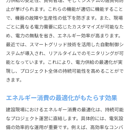
力供給の安定性、負荷管理、そしてシステムの過負荷防
再生可能エネルギーの統合による効率増加
止が挙げられます。これらの機能が適切に機能すること
で、機器の故障や生産性の低下を防ぎます。また、現場
デジタル化がもたらす現場管理の効率化
ごとに異なる電力需要に応じたカスタマイズが可能なた
建設現場の電気設備における安全対策の重要性
め、電力の無駄を省き、エネルギー効率が高まります。
事故を未然に防ぐ電気設備の設計要件
最近では、スマートグリッド技術を活用した自動制御シ
安全基準の遵守がもたらす安心感
ステムが導入され、リアルタイムでのモニタリングが可
緊急時対応のための設備と計画
能となっています。これにより、電力供給の最適化が実
従業員の安全を守る教育と訓練
現し、プロジェクト全体の持続可能性を高めることがで
安全装置の導入と最新化の必要性
きます。
リスクアセスメントが安全性を高める理由
エネルギー消費の最適化がもたらす効果
建設の現場が抱える電気設備の課題とその解決
策
建設現場におけるエネルギー消費の最適化は、持続可能
古い設備による効率低下とその対策
なプロジェクト運営に直結します。具体的には、電気設
備の効率的な運用が重要です。例えば、高効率なコンバ
電力供給の不安定さを克服する方法