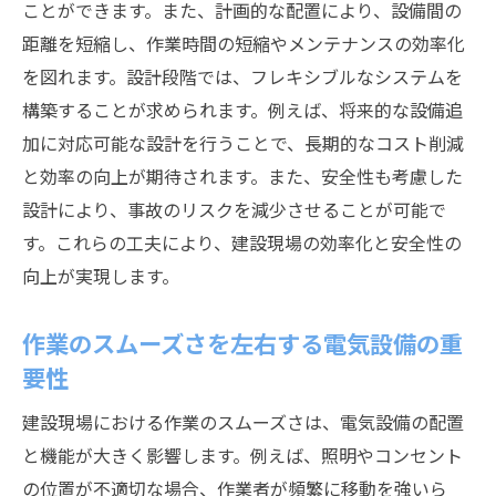
ことができます。また、計画的な配置により、設備間の
建設現場での電気設備がもたらす持続可能な未
距離を短縮し、作業時間の短縮やメンテナンスの効率化
来
を図れます。設計段階では、フレキシブルなシステムを
持続可能な社会を実現する電気設備
構築することが求められます。例えば、将来的な設備追
加に対応可能な設計を行うことで、長期的なコスト削減
エコフレンドリーな設備の導入事例
と効率の向上が期待されます。また、安全性も考慮した
未来の建設現場を支える革新技術
設計により、事故のリスクを減少させることが可能で
資源効率を向上させるためのアプローチ
す。これらの工夫により、建設現場の効率化と安全性の
持続可能な開発を促進する政策の役割
向上が実現します。
電気設備がもたらす環境へのポジティブな
影響
作業のスムーズさを左右する電気設備の重
要性
建設現場における作業のスムーズさは、電気設備の配置
と機能が大きく影響します。例えば、照明やコンセント
の位置が不適切な場合、作業者が頻繁に移動を強いら