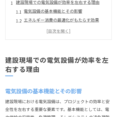
建設現場での電気設備が効率を左右する理由
電気設備の基本機能とその影響
エネルギー消費の最適化がもたらす効果
コスト削減に寄与する電気設備の役割
電気設備の配置と設計が効率に与える影響
作業のスムーズさを左右する電気設備の重
要性
建設現場での電気設備が効率を左
適切な電気設備管理が生産性に与える影響
右する理由
最新技術が建設現場での電気効率をどう変える
か
スマートグリッド技術の導入効果
電気設備の基本機能とその影響
IoTがもたらす電気設備の変革
建設現場における電気設備は、プロジェクトの効率と安
自動化技術が効率化に与える影響
全性を左右する重要な要素です。基本機能としては、電
AIによる電気設備管理の革新