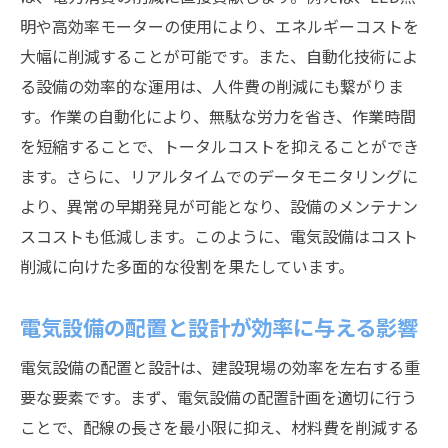
電気設備を活用した建設現場の生産性向上戦略
明や高効率モーターの使用により、エネルギーコストを
電気設備による作業効率の向上法
大幅に削減することが可能です。また、自動化技術によ
生産性を最大化するためのテクノロジー
る設備の効率的な運用は、人件費の削減にも繋がりま
設備の統合管理がもたらす効率性
す。作業の自動化により、無駄な労力を省き、作業時間
新技術によるワークフローの改善
を短縮することで、トータルコストを抑えることができ
プロジェクト管理における電気設備の役割
ます。さらに、リアルタイムでのデータモニタリングに
より、異常の早期発見が可能となり、設備のメンテナン
労働時間短縮と生産性の関係性
スコストも低減します。このように、電気設備はコスト
持続可能な建設を支える電気設備の未来展望
削減に向けた多面的な役割を果たしています。
電気設備業界の未来を形作るトレンド
次世代技術がもたらす変化と挑戦
電気設備の配置と設計が効率に与える影響
持続可能な設計とそのインパクト
電気設備の配置と設計は、建設現場の効率を左右する重
環境に優しい設備の普及とその影響
要な要素です。まず、電気設備の配置計画を適切に行う
エネルギー保存の最新技術と展望
ことで、配線の長さを最小限に抑え、材料費を削減する
サステナブルな建設を支える政策と規制