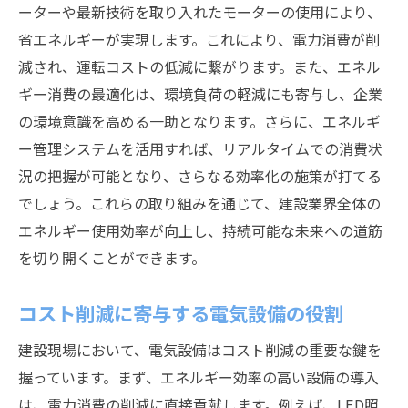
ーターや最新技術を取り入れたモーターの使用により、
コスト削減を実現するための戦略
省エネルギーが実現します。これにより、電力消費が削
技術不足への対応と研修プログラム
減され、運転コストの低減に繋がります。また、エネル
環境負荷を減らすための革新技術
ギー消費の最適化は、環境負荷の軽減にも寄与し、企業
持続可能なエネルギーソリューションの導
の環境意識を高める一助となります。さらに、エネルギ
入
ー管理システムを活用すれば、リアルタイムでの消費状
効率アップのための建設現場での電気設備管理
況の把握が可能となり、さらなる効率化の施策が打てる
法
でしょう。これらの取り組みを通じて、建設業界全体の
プロアクティブなメンテナンスの重要性
エネルギー使用効率が向上し、持続可能な未来への道筋
リアルタイム監視システムの導入と活用
を切り開くことができます。
エネルギー使用状況の分析と最適化
コスト削減に寄与する電気設備の役割
設備管理のベストプラクティス
建設現場において、電気設備はコスト削減の重要な鍵を
現場スタッフの能力向上とその効果
握っています。まず、エネルギー効率の高い設備の導入
効率的な資源配分のための計画策定
は、電力消費の削減に直接貢献します。例えば、LED照