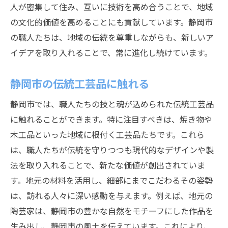
ものづくりの心を育む静岡市での感動体験
人が密集して住み、互いに技術を高め合うことで、地域
職人技を学ぶ静岡市でのワークショップ
の文化的価値を高めることにも貢献しています。静岡市
静岡市で感じる職人の情熱と技
の職人たちは、地域の伝統を尊重しながらも、新しいア
イデアを取り入れることで、常に進化し続けています。
職人たちの心に触れる体験談
静岡市でのものづくりがもたらす感動
静岡市の伝統工芸品に触れる
職人たちの作品から感じる温もり
静岡市では、職人たちの技と魂が込められた伝統工芸品
静岡市での職人技に魅せられる旅
に触れることができます。特に注目すべきは、焼き物や
伝統と革新が交わる静岡市の職人の世界
木工品といった地域に根付く工芸品たちです。これら
職人技術の伝承と進化
は、職人たちが伝統を守りつつも現代的なデザインや製
静岡市で見る職人の革新性
法を取り入れることで、新たな価値が創出されていま
伝統を重んじる職人たちの姿
す。地元の材料を活用し、細部にまでこだわるその姿勢
職人たちが紡ぐ静岡市の新しい伝統
は、訪れる人々に深い感動を与えます。例えば、地元の
伝統産業を支える職人の取り組み
陶芸家は、静岡市の豊かな自然をモチーフにした作品を
生み出し、静岡市の風土を伝えています。これにより、
職人たちの創造性が生む新たな静岡市