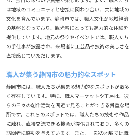
り、独自の味わいや質感が楽しめます。また、職人たち
職人たちの挑戦と新技術の導入
は地域のコミュニティと密接に関わり合い、共に地域の
静岡市の職人が生み出す革新と伝統
文化を育んでいます。静岡市では、職人文化が地域経済
職人たちの工房で見る技術革新
の基盤となっており、観光客にとっても魅力的な体験を
未来を見据えた職人の取り組み
提供しています。地元の祭りやイベントでは、職人たち
職人たちの新しい試みとその影響
の手仕事が披露され、来場者に工芸品や技術の美しさを
直接感じていただけます。
静岡市の職人が目指す技術発展
静岡市の職人たちとの交流により生まれる共感
職人が集う静岡市の魅力的なスポット
職人たちとの対話で広がる知識
静岡市には、職人たちが集まる魅力的なスポットが数多
静岡市の職人と共に作る体験
く存在しています。特に、職人マーケットや工房は、彼
職人たちとの交流がもたらす気づき
らの日々の創作活動を間近で見ることができる貴重な場
地元職人との絆を深める静岡市の旅
所です。これらのスポットでは、職人たちの技術や作品
職人たちの想いに触れる静岡市の旅
に触れ、直接交流できる機会が提供されており、多くの
職人たちと築く静岡市でのコミュニティ
訪問者に感動を与えています。また、一部の地域では職