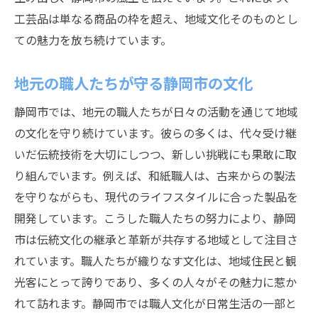
工芸品は単なる商品の枠を超え、地域文化そのものとし
静岡市の地元職人が紡ぐ物語を訪ねて
ての魅力を放ち続けています。
職人たちが語る静岡市の歴史
職人たちの人生に迫る静岡市の旅
地元の職人たちが守る静岡市の文化
地元職人の物語に耳を傾ける
静岡市では、地元の職人たちが日々の活動を通じて地域
静岡市の職人たちが伝える過去と未来
の文化を守り続けています。彼らの多くは、代々受け継
職人の作品から見る静岡市の姿
いだ伝統技術を大切にしつつ、新しい挑戦にも果敢に取
地元職人と共に歩む静岡市のストーリー
り組んでいます。例えば、和紙職人は、古来からの製法
職人たちとの出会いが静岡市での特別な記憶に
を守りながらも、現代のライフスタイルに合った製品を
職人たちとの出会いがもたらす驚き
開発しています。こうした職人たちの努力により、静岡
市は伝統文化の継承と革新が共存する地域として注目さ
静岡市で職人たちが作る特別な思い出
れています。職人たちが織りなす文化は、地域住民と観
職人たちとの交流が残す心の記憶
光客にとって誇りであり、多くの人々がその魅力に惹か
静岡市での職人との関わりが人生を豊かに
れて訪れます。静岡市では職人文化が日常生活の一部と
職人たちと過ごす静岡市での特別な時間