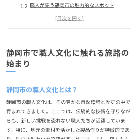
職人が集う静岡市の魅力的なスポット
静岡市の伝統工芸品に触れる
地元の職人たちが守る静岡市の文化
職人たちが伝える静岡市の歴史
静岡市での職人文化体験ツアー
静岡市で職人文化に触れる旅路の
職人たちが創り出す静岡市の魅力を探求
始まり
地元の素材を使う職人たちの工夫
静岡市の職人技術が生む新しい価値
静岡市の職人文化とは？
職人の作品を通じた静岡市の魅力発見
静岡市の職人たちが持つ独自の技術
静岡市の職人文化は、その豊かな自然環境と歴史の中で
職人の創造力が支える静岡市の観光
育まれてきました。ここでは、伝統的な技術を守りなが
らも、新しい挑戦を恐れない職人たちが活躍していま
静岡市で出会う職人たちのストーリー
す。特に、地元の素材を活かした製品作りが特徴的であ
新技術に挑む職人たちの情熱に学ぶ静岡市