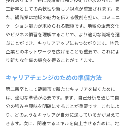
多数あります。特に製造業は高い技術力が求められ、第
ョン術
二新卒としての柔軟性や新しい視点が重宝されます。ま
た、観光業は地域の魅力を伝える役割を担い、コミュニ
静岡市の人材育成プログラムを活用する
ケーション能力が求められる職種です。地域の企業文化
静岡市で第二新卒が直面する年齢の壁を乗り越
やビジネス慣習を理解することで、より適切な職場を選
える方法
ぶことができ、キャリアアップにもつながります。地元
年齢に対する不安を解消するメンタルケア
企業とのネットワークを広げることも重要で、これによ
経験不足を補うための実務経験の積み方
り新たな仕事の機会を得ることができます。
年齢を問わないコミュニティの活用
第二新卒向けのキャリアカウンセリング
キャリアチェンジのための準備方法
自分の価値を再認識するためのステップ
第二新卒として静岡市で新たなキャリアを描くために
年齢に影響されない職種の選択肢
は、適切な準備が必要です。まず、自己分析を通じて自
地域特有の魅力を活用した第二新卒の静岡市で
分の強みや興味を明確にすることが重要です。これによ
のキャリア戦略
り、どのようなキャリアが自分に適しているかが見えて
静岡市の産業構造を理解する
きます。次に、関連するスキルを向上させるために、地