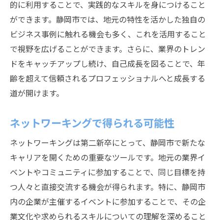
的に利用することで、実践的なスキルを身につけること
新たな挑戦を続けるためのメンタルセット
ができます。静岡市では、地元の特性を活かした独自の
コミュニティにおける成長機会の活用
ビジネス事例に触れる機会も多く、これを活用すること
静岡市で第二新卒が地域社会に貢献するための
で視野を広げることができます。さらに、業界のトレン
実践的なアドバイス
ドをキャッチアップし続け、自己成長を図ることで、年
地域社会に役立つスキルを身につける
齢を超えて信頼されるプロフェッショナルへと成長する
道が開けます。
ボランティア活動を通じた貢献の仕方
地域課題に対するプロジェクト参加
ネットワーキングで得られる可能性
コミュニティイベントでのネットワーキン
グ
ネットワーキングは第二新卒にとって、静岡市で新たな
キャリアを開くための重要なツールです。地元の業界イ
地域経済の発展に寄与する方法
ベントやコミュニティに参加することで、同じ目標を持
持続可能な社会を目指す活動の紹介
つ人々と直接交流する機会が得られます。特に、静岡市
内の企業が主催するイベントに参加することで、その企
業文化や求められるスキルについての理解を深めること