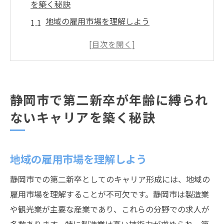
を築く秘訣
地域の雇用市場を理解しよう
キャリアチェンジのための準備方法
年齢を気にしない職場環境の選び方
スキルアップを目指すための具体的な行動
ネットワーキングで得られる可能性
静岡市で第二新卒が年齢に縛られ
自己ブランディングで差別化を図る
ないキャリアを築く秘訣
第二新卒の強みを活かして静岡市で輝くための
ステップ
第二新卒ならではの柔軟性を武器に
地域の雇用市場を理解しよう
静岡市の企業文化を理解する方法
静岡市での第二新卒としてのキャリア形成には、地域の
新しいスキル習得のためのリソース活用
雇用市場を理解することが不可欠です。静岡市は製造業
企業が求める人物像に応じた自己分析
や観光業が主要な産業であり、これらの分野での求人が
チームで成果を出すためのコミュニケーシ