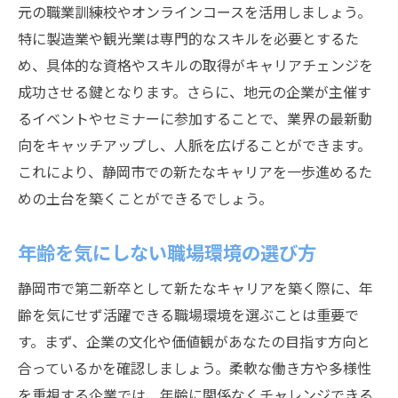
元の職業訓練校やオンラインコースを活用しましょう。
地域企業との連携で新たなチャンスを掴む
特に製造業や観光業は専門的なスキルを必要とするた
地元文化を活かしたビジネスアイデア
め、具体的な資格やスキルの取得がキャリアチェンジを
地域特化型の職業訓練を活用する
成功させる鍵となります。さらに、地元の企業が主催す
静岡市の地域資源を活かす働き方
るイベントやセミナーに参加することで、業界の最新動
地域イベントを通じたプロモーション活動
向をキャッチアップし、人脈を広げることができます。
第二新卒が静岡市でのキャリア形成で失敗しな
これにより、静岡市での新たなキャリアを一歩進めるた
いための心構え
めの土台を築くことができるでしょう。
事前のリサーチでリスクを最小限に
年齢を気にしない職場環境の選び方
フィードバックを生かす自己改善の方法
失敗から学ぶための考え方
静岡市で第二新卒として新たなキャリアを築く際に、年
情熱を持続させるモチベーションの維持
齢を気にせず活躍できる職場環境を選ぶことは重要で
す。まず、企業の文化や価値観があなたの目指す方向と
メンターを見つけるためのアプローチ法
合っているかを確認しましょう。柔軟な働き方や多様性
ライフワークバランスを保つ工夫
を重視する企業では、年齢に関係なくチャレンジできる