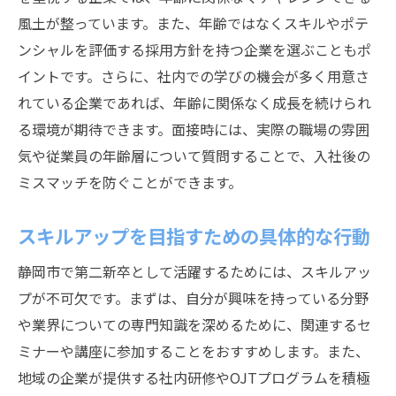
静岡市の多様な職業訓練を活用した第二新卒の
風土が整っています。また、年齢ではなくスキルやポテ
成長術
ンシャルを評価する採用方針を持つ企業を選ぶこともポ
地域主催の職業訓練プログラムの概要
イントです。さらに、社内での学びの機会が多く用意さ
参加者の声から学ぶ実際の成果
れている企業であれば、年齢に関係なく成長を続けられ
実践的なスキルを身につける方法
る環境が期待できます。面接時には、実際の職場の雰囲
訓練を受ける前に知っておくべきポイント
気や従業員の年齢層について質問することで、入社後の
企業が求めるスキルと訓練のマッチング
ミスマッチを防ぐことができます。
訓練後のキャリアアップのチャンス
スキルアップを目指すための具体的な行動
第二新卒が静岡市で自己成長を遂げるための具
体的なアプローチ
静岡市で第二新卒として活躍するためには、スキルアッ
継続的な学びを促進する方法
プが不可欠です。まずは、自分が興味を持っている分野
や業界についての専門知識を深めるために、関連するセ
キャリアゴールの明確化とプランニング
ミナーや講座に参加することをおすすめします。また、
自己成長のためのフィードバックの重要性
地域の企業が提供する社内研修やOJTプログラムを積極
静岡市のリソースを活用した自己啓発